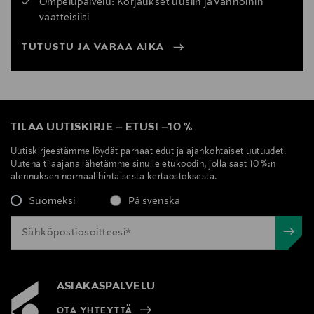
Ompelupalvelu: Korjaukset uusiin ja vanhoihin
vaatteisiisi
TUTUSTU JA VARAA AIKA
TILAA UUTISKIRJE
–
ETUSI
–
10 %
Uutiskirjeestämme löydät parhaat edut ja ajankohtaiset uutuudet.
Uutena tilaajana lähetämme sinulle etukoodin, jolla saat 10 %:n
alennuksen normaalihintaisesta kertaostoksesta.
Suomeksi
På svenska
ASIAKASPALVELU
OTA YHTEYTTÄ