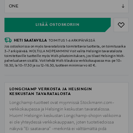
null
null
LISÄÄ OSTOSKORIIN
HETI SAATAVILLA
TOIMITUS 1-4 ARKIPÄIVÄSSÄ
Jos ostoskorissa on myös tavarataloista toimitettavia tuotteita, on toimitusaika
3–7 arkipäivää. WOLTILLA NOPEAMMIN! Voit valita Helsingin tavaratalosta
toimitettaville tuotteille myös Wolt-pikatoimituksen, jos tilaat Helsingin Wolt-
palvelualueen sisällä. Voit tehdä Wolt-tilauksia verkkokaupassa ma–pe 10–
18.30, la 10–17.30 ja su 12–16.30, tuotteen minimiarvo 40 €.
LONGCHAMP VERKOSTA JA HELSINGIN
KESKUSTAN TAVARATALOSTA
Longchamp-tuotteet ovat myynnissä Stockmann.com-
verkkokaupassa ja Helsingin keskustan tavaratalossa.
Huom! Helsingin keskustan Longchamp-shopin valikoima
ei ole yhteydessä verkkokauppaan, joten tuotetiedoissa
näkyvä "Ei saatavana" -merkintä ei välttämättä pidä