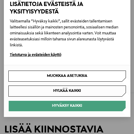
LISÄTIETOJA EVÄSTEISTÄ JA
100 % polyamidi / yksityiskohdat: nahka
YKSITYISYYDESTÄ
Väri
Valitsemalla “Hyväksy kaikki”, sallit evästeiden tallentamisen
laitteellesi sisällön ja mainosten personointia, sosiaalisen median
P87 BURGUNDY
ominaisuuksia sekä liikenteen analysointia varten. Voit muuttaa
evästeasetuksiasi milloin tahansa sivun alareunasta löytyvästä
Koko
linkistä.
ONE
Tietoturva ja evästeiden käyttö
Valmistusmaa
LONGCHAMP
LONGCHAMP
MUOKKAA ASETUKSIA
Le Pliage One -käsilaukku
Le Pliage One -käsilaukku
Ranska
Original Price
Original Price
135,00 €
135,00 €
HYLKÄÄ KAIKKI
Valmistajan tuotenumero
L1621979
HYVÄKSY KAIKKI
Valmistaja
LISÄÄ KIINNOSTAVIA
Longchamp SAS