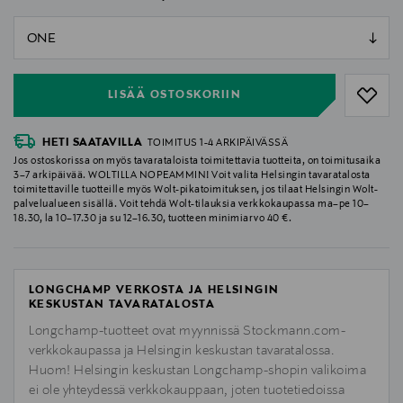
null
null
LISÄÄ OSTOSKORIIN
HETI SAATAVILLA
TOIMITUS 1-4 ARKIPÄIVÄSSÄ
Jos ostoskorissa on myös tavarataloista toimitettavia tuotteita, on toimitusaika
3–7 arkipäivää. WOLTILLA NOPEAMMIN! Voit valita Helsingin tavaratalosta
toimitettaville tuotteille myös Wolt-pikatoimituksen, jos tilaat Helsingin Wolt-
palvelualueen sisällä. Voit tehdä Wolt-tilauksia verkkokaupassa ma–pe 10–
18.30, la 10–17.30 ja su 12–16.30, tuotteen minimiarvo 40 €.
LONGCHAMP VERKOSTA JA HELSINGIN
KESKUSTAN TAVARATALOSTA
Longchamp-tuotteet ovat myynnissä Stockmann.com-
verkkokaupassa ja Helsingin keskustan tavaratalossa.
Huom! Helsingin keskustan Longchamp-shopin valikoima
ei ole yhteydessä verkkokauppaan, joten tuotetiedoissa