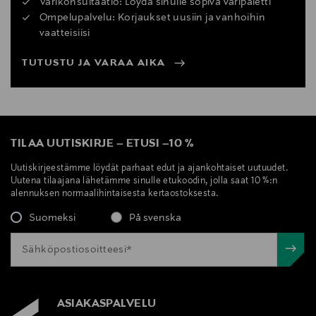
Värikonsultaatio: Löydä sinulle sopiva väripaletti
Ompelupalvelu: Korjaukset uusiin ja vanhoihin
vaatteisiisi
TUTUSTU JA VARAA AIKA
TILAA UUTISKIRJE
–
ETUSI
–
10 %
Uutiskirjeestämme löydät parhaat edut ja ajankohtaiset uutuudet.
Uutena tilaajana lähetämme sinulle etukoodin, jolla saat 10 %:n
alennuksen normaalihintaisesta kertaostoksesta.
Suomeksi
På svenska
ASIAKASPALVELU