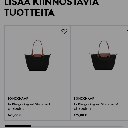
LISÄÄ KIINNOSTAVIA
Valmistajan tuotenumero
TUOTTEITA
34175089
Valmistaja
Longchamp SAS
Valmistajan osoite
43 rue Vineuse 75116 Paris, France
Digitaalinen osoite
customersupport@longchamp.com
Avainsanat
LONGCHAMP
LONGCHAMP
Le Pliage Original Shoulder L -
Le Pliage Original Shoulder M -
Longchamp, kosmetiikkalaukku, meikkilaukku,
olkalaukku
olkalaukku
meikkipussi, pikku laukku, käsilaukku
Original Price
Original Price
145,00 €
135,00 €