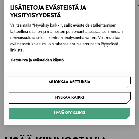
Alk. 6,90 €, kun toimitus on saatavilla valittuun
Materiaali
osoitteeseen.
LISÄTIETOJA EVÄSTEISTÄ JA
Nylon 100% Polyamide Trimmed with Cowhide
YKSITYISYYDESTÄ
Valitsemalla “Hyväksy kaikki”, sallit evästeiden tallentamisen
Hoito-ohjeet
laitteellesi sisällön ja mainosten personointia, sosiaalisen median
Puhdista pehmeällä, kostealla liinalla. Vältä
ominaisuuksia sekä liikenteen analysointia varten. Voit muuttaa
evästeasetuksiasi milloin tahansa sivun alareunasta löytyvästä
voimakkaita kemikaaleja. Säilytä kuivassa paikassa. Ei
linkistä.
vesipesua.
Tietoturva ja evästeiden käyttö
Väri
510 OLIVE
LONGCHAMP
LONGCHAMP
MUOKKAA ASETUKSIA
Le Pliage One Pouch -laukku
Le Pliage One Pouch -laukku
Koko
Original Price
Original Price
95,00 €
95,00 €
HYLKÄÄ KAIKKI
ONE
HYVÄKSY KAIKKI
Valmistusmaa
Kiina