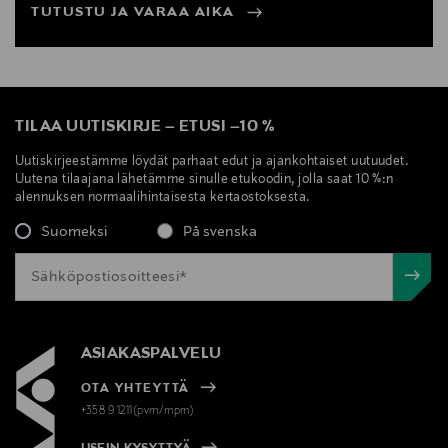
TUTUSTU JA VARAA AIKA
TILAA UUTISKIRJE
–
ETUSI
–
10 %
Uutiskirjeestämme löydät parhaat edut ja ajankohtaiset uutuudet.
Uutena tilaajana lähetämme sinulle etukoodin, jolla saat 10 %:n
alennuksen normaalihintaisesta kertaostoksesta.
Suomeksi
På svenska
ASIAKASPALVELU
OTA YHTEYTTÄ
+358 9 1211(pvm/mpm)