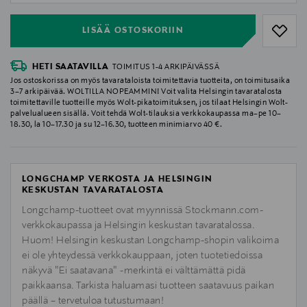
LISÄÄ OSTOSKORIIN
HETI SAATAVILLA
TOIMITUS 1-4 ARKIPÄIVÄSSÄ
Jos ostoskorissa on myös tavarataloista toimitettavia tuotteita, on toimitusaika
3–7 arkipäivää. WOLTILLA NOPEAMMIN! Voit valita Helsingin tavaratalosta
toimitettaville tuotteille myös Wolt-pikatoimituksen, jos tilaat Helsingin Wolt-
palvelualueen sisällä. Voit tehdä Wolt-tilauksia verkkokaupassa ma–pe 10–
18.30, la 10–17.30 ja su 12–16.30, tuotteen minimiarvo 40 €.
LONGCHAMP VERKOSTA JA HELSINGIN
KESKUSTAN TAVARATALOSTA
Longchamp-tuotteet ovat myynnissä Stockmann.com-
verkkokaupassa ja Helsingin keskustan tavaratalossa.
Huom! Helsingin keskustan Longchamp-shopin valikoima
ei ole yhteydessä verkkokauppaan, joten tuotetiedoissa
näkyvä "Ei saatavana" -merkintä ei välttämättä pidä
paikkaansa. Tarkista haluamasi tuotteen saatavuus paikan
päällä – tervetuloa tutustumaan!