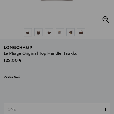
LONGCHAMP
Le Pliage Original Top Handle -laukku
Original Price
125,00 €
Valitse
Väri
null
null