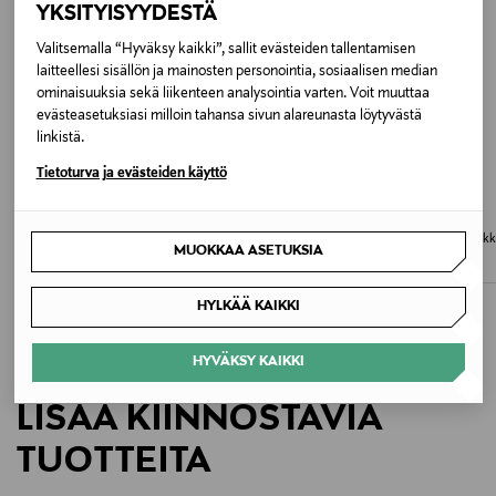
YKSITYISYYDESTÄ
Hoito-ohjeet
Valitsemalla “Hyväksy kaikki”, sallit evästeiden tallentamisen
Puhdista pinta kevyesti kostealla liinalla. Vältä
laitteellesi sisällön ja mainosten personointia, sosiaalisen median
hankausaineita ja liuotinta.
ominaisuuksia sekä liikenteen analysointia varten. Voit muuttaa
evästeasetuksiasi milloin tahansa sivun alareunasta löytyvästä
linkistä.
Väri
Tietoturva ja evästeiden käyttö
002 MOCHA
LONGCHAMP
LONGCHAMP
Koko
Le Pliage Energy Top Handle -laukku
Le Pliage Original Top Handle -lauk
MUOKKAA ASETUKSIA
Original Price
Original Price
225,00 €
135,00 €
ONE
HYLKÄÄ KAIKKI
Valmistusmaa
HYVÄKSY KAIKKI
Kiina
LISÄÄ KIINNOSTAVIA
Valmistajan tuotenumero
TUOTTEITA
L1621089