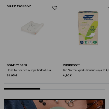
Valmistaja
ONLINE EXCLUSIVE
Longchamp SAS
Valmistajan osoite
43 rue Vineuse 75116 Paris, France
Digitaalinen osoite
customersupport@longchamp.com
Avainsanat
DONE BY DEER
VUOKKOSET
Done by Deer easy wipe hoitoalusta
Bio Normal -pikkuhousunsuoja 26 kp
käsilaukku, laukku, Longchamp, olkalaukku, naisten
Original Price
Original Price
64,95 €
4,90 €
laukku, laukku naiselle