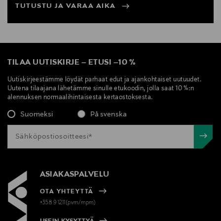
TUTUSTU JA VARAA AIKA
TILAA UUTISKIRJE
–
ETUSI
–
10 %
Uutiskirjeestämme löydät parhaat edut ja ajankohtaiset uutuudet.
Uutena tilaajana lähetämme sinulle etukoodin, jolla saat 10 %:n
alennuksen normaalihintaisesta kertaostoksesta.
Suomeksi
På svenska
ASIAKASPALVELU
OTA YHTEYTTÄ
+358 9 1211(pvm/mpm)