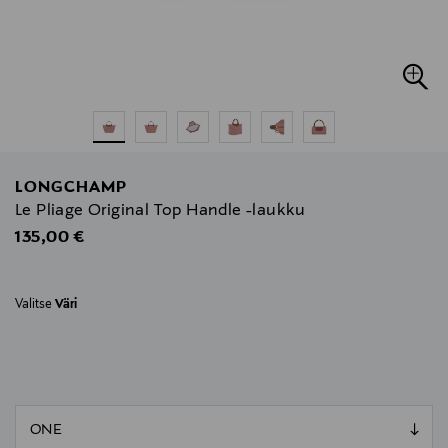
LONGCHAMP
Le Pliage Original Top Handle -laukku
Original Price
135,00 €
Valitse
Väri
null
null