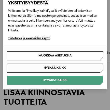
YKSITYISYYDESTÄ
Hoito-ohjeet
Puhdista pinta kevyesti kostealla liinalla. Vältä
Valitsemalla “Hyväksy kaikki”, sallit evästeiden tallentamisen
laitteellesi sisällön ja mainosten personointia, sosiaalisen median
hankausaineita ja liuotinta.
ominaisuuksia sekä liikenteen analysointia varten. Voit muuttaa
evästeasetuksiasi milloin tahansa sivun alareunasta löytyvästä
Väri
linkistä.
P96 PINK TEA
Tietoturva ja evästeiden käyttö
Koko
LONGCHAMP
LONGCHAMP
Le Pliage Original Top Handle -laukku
Le Pliage Original Top Handle -lauk
MUOKKAA ASETUKSIA
ONE
Original Price
Original Price
125,00 €
125,00 €
HYLKÄÄ KAIKKI
Valmistusmaa
Kiina
HYVÄKSY KAIKKI
Valmistajan tuotenumero
LISÄÄ KIINNOSTAVIA
L1623089
TUOTTEITA
Valmistaja