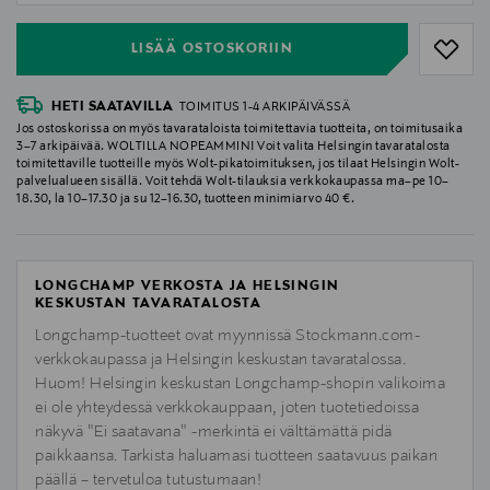
LISÄÄ OSTOSKORIIN
HETI SAATAVILLA
TOIMITUS 1-4 ARKIPÄIVÄSSÄ
Jos ostoskorissa on myös tavarataloista toimitettavia tuotteita, on toimitusaika
3–7 arkipäivää. WOLTILLA NOPEAMMIN! Voit valita Helsingin tavaratalosta
toimitettaville tuotteille myös Wolt-pikatoimituksen, jos tilaat Helsingin Wolt-
palvelualueen sisällä. Voit tehdä Wolt-tilauksia verkkokaupassa ma–pe 10–
18.30, la 10–17.30 ja su 12–16.30, tuotteen minimiarvo 40 €.
LONGCHAMP VERKOSTA JA HELSINGIN
KESKUSTAN TAVARATALOSTA
Longchamp-tuotteet ovat myynnissä Stockmann.com-
verkkokaupassa ja Helsingin keskustan tavaratalossa.
Huom! Helsingin keskustan Longchamp-shopin valikoima
ei ole yhteydessä verkkokauppaan, joten tuotetiedoissa
näkyvä "Ei saatavana" -merkintä ei välttämättä pidä
paikkaansa. Tarkista haluamasi tuotteen saatavuus paikan
päällä – tervetuloa tutustumaan!