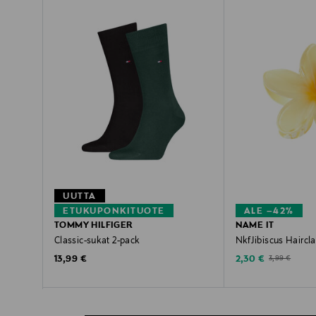
UUTTA
ETUKUPONKITUOTE
ALE –42%
TOMMY HILFIGER
NAME IT
Classic-sukat 2-pack
NkfJibiscus Haircla
Original Price
Discounted Price
Original Price
13,99 €
2,30 €
3,99 €