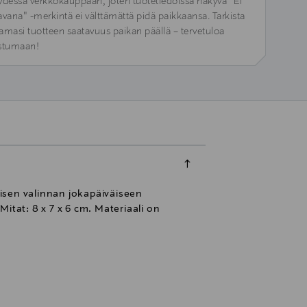
ydessä verkkokauppaan, joten tuotetiedoissa näkyvä "Ei
avana" -merkintä ei välttämättä pidä paikkaansa. Tarkista
amasi tuotteen saatavuus paikan päällä – tervetuloa
stumaan!
isen valinnan jokapäiväiseen
itat: 8 x 7 x 6 cm. Materiaali on