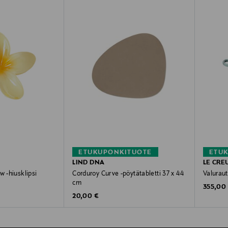
ETUKUPONKITUOTE
ETU
LIND DNA
LE CRE
w -hiusklipsi
Corduroy Curve -pöytätabletti 37 x 44
Valuraut
cm
Original
355,00
Original Price
20,00 €