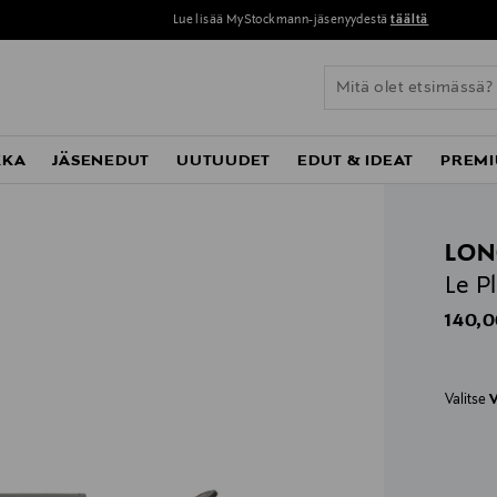
Lue lisää MyStockmann-jäsenyydestä
täältä
KKA
JÄSENEDUT
UUTUUDET
EDUT & IDEAT
PREMI
LO
Le P
Origin
140,0
Valitse
V