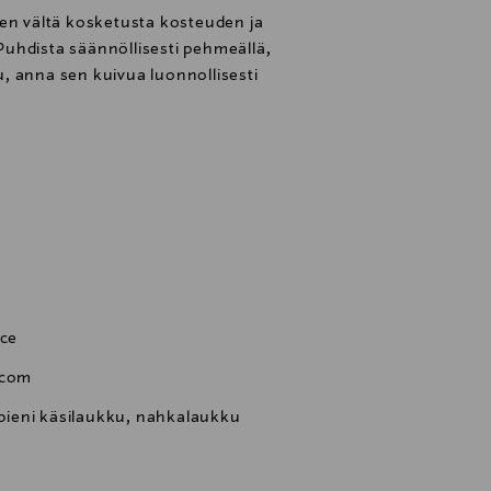
ten vältä kosketusta kosteuden ja
uhdista säännöllisesti pehmeällä,
uu, anna sen kuivua luonnollisesti
nce
.com
ieni käsilaukku, nahkalaukku