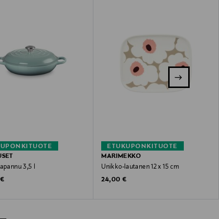
KUPONKITUOTE
ETUKUPONKITUOTE
USET
MARIMEKKO
apannu 3,5 l
Unikko-lautanen 12 x 15 cm
 Price
Original Price
 €
24,00 €