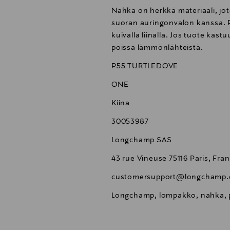
Nahka on herkkä materiaali, jo
suoran auringonvalon kanssa. P
kuivalla liinalla. Jos tuote kast
poissa lämmönlähteistä.
P55 TURTLEDOVE
ONE
Kiina
30053987
Longchamp SAS
43 rue Vineuse 75116 Paris, Fra
customersupport@longchamp
Longchamp, lompakko, nahka, p