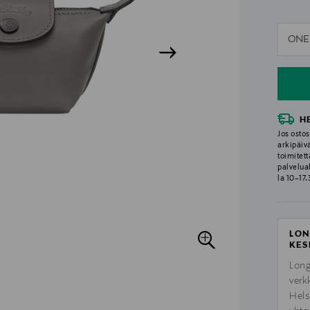
n
ONE
n
H
Jos ostos
arkipäiv
toimitett
palvelua
la 10–17
LON
KES
Long
verk
Hels