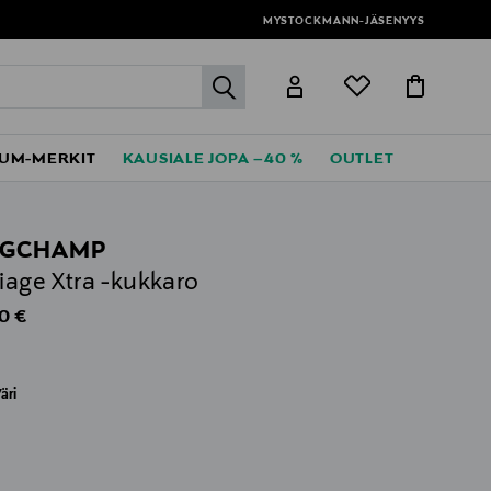
MYSTOCKMANN-JÄSENYYS
label.header.go
UM-MERKIT
KAUSIALE JOPA –40 %
OUTLET
NGCHAMP
liage Xtra -kukkaro
al Price
0 €
äri