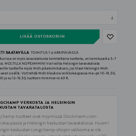
ull
ull
LISÄÄ OSTOSKORIIN
ETI SAATAVILLA
TOIMITUS 1-4 ARKIPÄIVÄSSÄ
korissa on myös tavarataloista toimitettavia tuotteita, on toimitusaika 3–7
ää. WOLTILLA NOPEAMMIN! Voit valita Helsingin tavaratalosta
aville tuotteille myös Wolt-pikatoimituksen, jos tilaat Helsingin Wolt-
lueen sisällä. Voit tehdä Wolt-tilauksia verkkokaupassa ma–pe 10–18.30,
.30 ja su 12–16.30, tuotteen minimiarvo 40 €.
GCHAMP VERKOSTA JA HELSINGIN
KUSTAN TAVARATALOSTA
champ-tuotteet ovat myynnissä Stockmann.com-
kokaupassa ja Helsingin keskustan tavaratalossa. Huom!
ingin keskustan Longchamp-shopin valikoima ei ole