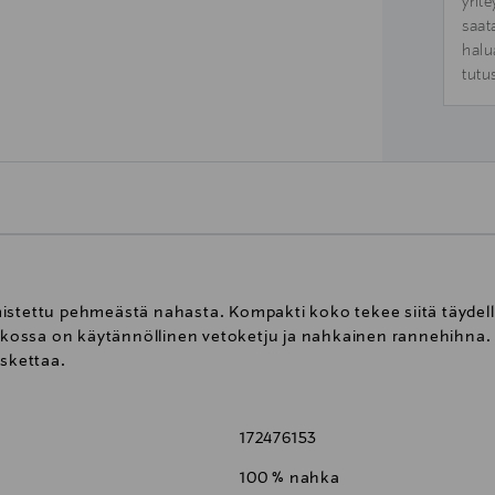
yhte
saat
halu
tutu
istettu pehmeästä nahasta. Kompakti koko tekee siitä täydell
pakossa on käytännöllinen vetoketju ja nahkainen rannehihna. M
oskettaa.
172476153
100 % nahka