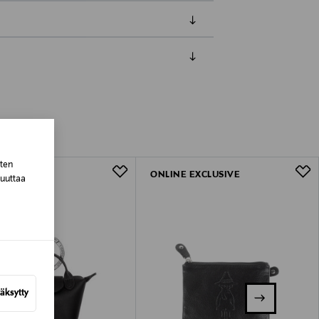
luessa tuotteen vastaanottamisesta.
tuotteen koosta riippuen
lla valittuun osoitteeseen.
sten
ONLINE EXCLUSIVE
muuttaa
äksytty