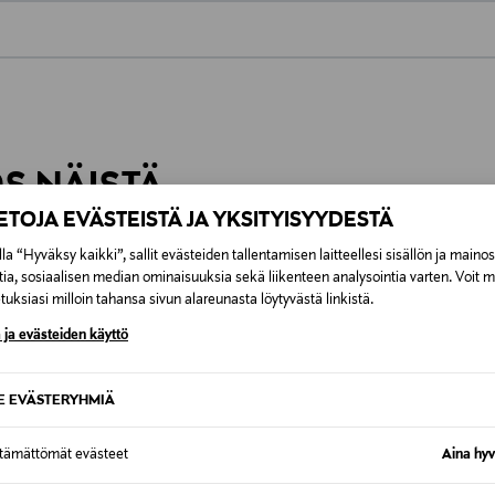
0,00 €
inen tilaukseesi. Voit palauttaa tilaamasi tuotteen 30 vuorokauden ku
0,00 € – 4,90 €
rvitse ilmoittaa palautuksesta etukäteen.
ÖS NÄISTÄ
7,90 €–50,00 € kuljetusyhtiöstä ja 
IETOJA EVÄSTEISTÄ JA YKSITYISYYDESTÄ
Alk. 6,90 €, kun toimitus on saatavi
la “Hyväksy kaikki”, sallit evästeiden tallentamisen laitteellesi sisällön ja maino
VE
ONLINE EXCLUSIVE
tia, sosiaalisen median ominaisuuksia sekä liikenteen analysointia varten. Voit 
uksiasi milloin tahansa sivun alareunasta löytyvästä linkistä.
 ja evästeiden käyttö
SE EVÄSTERYHMIÄ
ttämättömät evästeet
Aina hyv