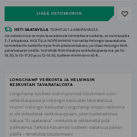
LISÄÄ OSTOSKORIIN
HETI SAATAVILLA
TOIMITUS 1-4 ARKIPÄIVÄSSÄ
Jos ostoskorissa on myös tavarataloista toimitettavia tuotteita, on toimitusaika
3–7 arkipäivää. WOLTILLA NOPEAMMIN! Voit valita Helsingin tavaratalosta
toimitettaville tuotteille myös Wolt-pikatoimituksen, jos tilaat Helsingin Wolt-
palvelualueen sisällä. Voit tehdä Wolt-tilauksia verkkokaupassa ma–pe 10–
18.30, la 10–17.30 ja su 12–16.30, tuotteen minimiarvo 40 €.
LONGCHAMP VERKOSTA JA HELSINGIN
KESKUSTAN TAVARATALOSTA
Longchamp-tuotteet ovat myynnissä Stockmann.com-
verkkokaupassa ja Helsingin keskustan tavaratalossa.
Huom! Helsingin keskustan Longchamp-shopin valikoima
ei ole yhteydessä verkkokauppaan, joten tuotetiedoissa
näkyvä "Ei saatavana" -merkintä ei välttämättä pidä
paikkaansa. Tarkista haluamasi tuotteen saatavuus paikan
päällä – tervetuloa tutustumaan!