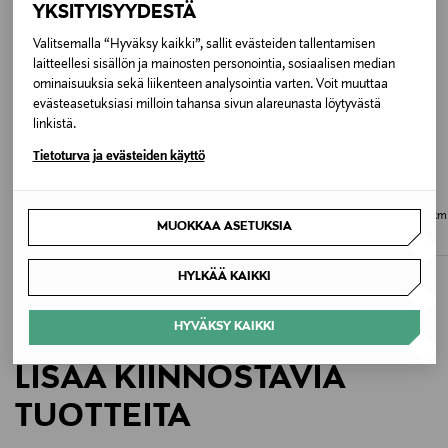
YKSITYISYYDESTÄ
Hoito-ohjeet
Valitsemalla “Hyväksy kaikki”, sallit evästeiden tallentamisen
Nahka on herkkä materiaali, joten vältä sen
laitteellesi sisällön ja mainosten personointia, sosiaalisen median
kosketusta kosteuteen ja suoralta auringonvalolta.
ominaisuuksia sekä liikenteen analysointia varten. Voit muuttaa
evästeasetuksiasi milloin tahansa sivun alareunasta löytyvästä
Puhdista säännöllisesti pehmeällä, kuivalla liinalla.
linkistä.
Tuotteen kastuessa, anna sen kuivua luonnollisesti
poissa lämmönlähteistä.
Tietoturva ja evästeiden käyttö
LONGCHAMP
LONGCHAMP
Väri
Le Roseau -nahkalompakko 11 x 9 cm
Le Roseau -nahkalompakko 11 x 9 cm
MUOKKAA ASETUKSIA
266 CLAY
Original Price
Original Price
270,00 €
270,00 €
HYLKÄÄ KAIKKI
Koko
ONE
HYVÄKSY KAIKKI
Valmistusmaa
LISÄÄ KIINNOSTAVIA
Kiina
TUOTTEITA