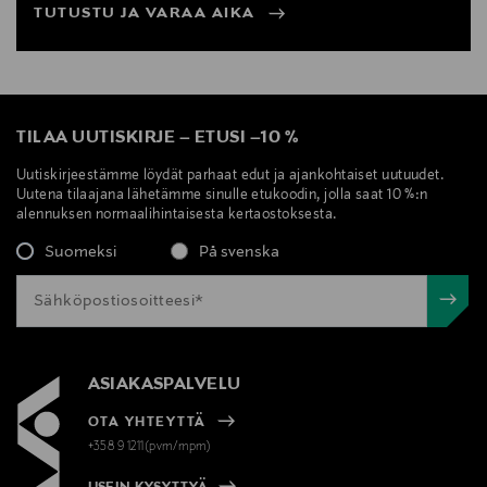
TUTUSTU JA VARAA AIKA
TILAA UUTISKIRJE
–
ETUSI
–
10 %
Uutiskirjeestämme löydät parhaat edut ja ajankohtaiset uutuudet.
Uutena tilaajana lähetämme sinulle etukoodin, jolla saat 10 %:n
alennuksen normaalihintaisesta kertaostoksesta.
Suomeksi
På svenska
ASIAKASPALVELU
OTA YHTEYTTÄ
+358 9 1211(pvm/mpm)