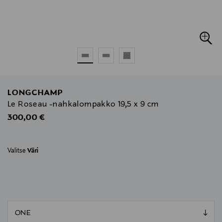
LONGCHAMP
Le Roseau -nahkalompakko 19,5 x 9 cm
Original Price
300,00 €
Valitse
Väri
null
null