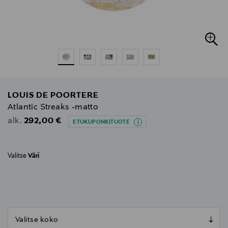
LOUIS DE POORTERE
Atlantic Streaks -matto
Original Price
292,00 €
alk.
ETUKUPONKITUOTE
Valitse
Väri
null
null