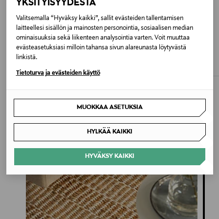
YKSITYISYYDESTÄ
Belgia
Valitsemalla “Hyväksy kaikki”, sallit evästeiden tallentamisen
Valmistajan tuotenumero
laitteellesi sisällön ja mainosten personointia, sosiaalisen median
ETUKUPONKITUOTE
ETUKUPONKITUOTE
ominaisuuksia sekä liikenteen analysointia varten. Voit muuttaa
108126
CALVIN KLEIN
GUPPYFRIEND
evästeasetuksiasi milloin tahansa sivun alareunasta löytyvästä
Highwaist Shaper 80 den -sukkahousut
Stop Microwaste -pesukassi
linkistä.
Valmistaja
Original Price
Original Price
21,99 €
29,90 €
Tietoturva ja evästeiden käyttö
Louis De Poortere S.A.
Valmistajan osoite
MUOKKAA ASETUKSIA
Rue de la Royenne 45, 7700 Mouscron, Belgium
Inspiroidu
HYLKÄÄ KAIKKI
Digitaalinen osoite
HYVÄKSY KAIKKI
info@ldp.be
Avainsanat
Louis de Poortere, matto, koti, sisustus