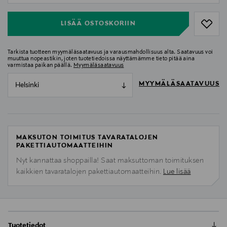
LISÄÄ OSTOSKORIIN
Tarkista tuotteen myymäläsaatavuus ja varausmahdollisuus alta. Saatavuus voi
muuttua nopeastikin, joten tuotetiedoissa näyttämämme tieto pitää aina
varmistaa paikan päällä.
Myymäläsaatavuus
MYYMÄLÄSAATAVUUS
Helsinki
MAKSUTON TOIMITUS TAVARATALOJEN
PAKETTIAUTOMAATTEIHIN
Nyt kannattaa shoppailla! Saat maksuttoman toimituksen
kaikkien tavaratalojen pakettiautomaatteihin.
Lue lisää
Tuotetiedot