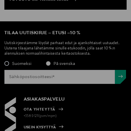
TILAA UUTISKIRJE
–
ETUSI
–
10 %
Uutiskirjeestämme löydät parhaat edut ja ajankohtaiset uutuudet.
Uutena tilaajana lähetämme sinulle etukoodin, jolla saat 10 %:n
alennuksen normaalihintaisesta kertaostoksesta.
Suomeksi
På svenska
ASIAKASPALVELU
OTA YHTEYTTÄ
+358 9 1211(pvm/mpm)
USEIN KYSYTTYÄ