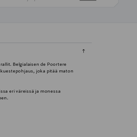
allit. Belgialaisen de Poortere
iukuestepohjaus, joka pitää maton
issa eri väreissä ja monessa
een.