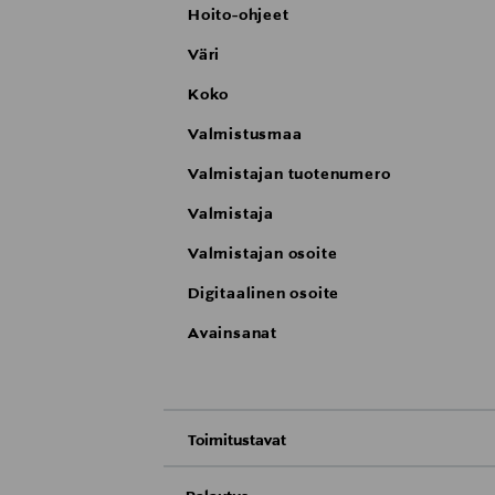
Hoito-ohjeet
Väri
Koko
Valmistusmaa
Valmistajan tuotenumero
Valmistaja
Valmistajan osoite
Digitaalinen osoite
Avainsanat
Toimitustavat
Nouto tavaratalosta