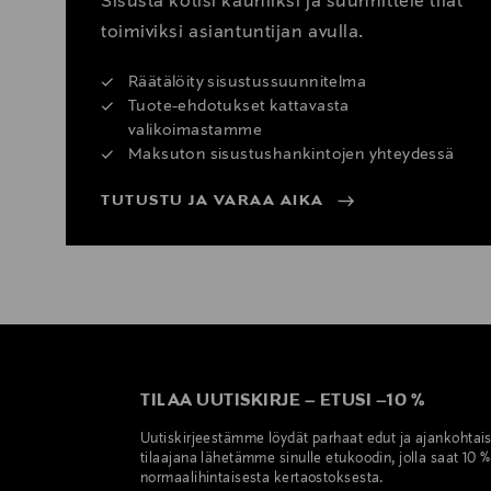
Sisusta kotisi kauniiksi ja suunnittele tilat
toimiviksi asiantuntijan avulla.
Räätälöity sisustussuunnitelma
Tuote-ehdotukset kattavasta
valikoimastamme
Maksuton sisustushankintojen yhteydessä
TUTUSTU JA VARAA AIKA
TILAA UUTISKIRJE
–
ETUSI
–
10 %
Uutiskirjeestämme löydät parhaat edut ja ajankohtai
tilaajana lähetämme sinulle etukoodin, jolla saat 10 
normaalihintaisesta kertaostoksesta.