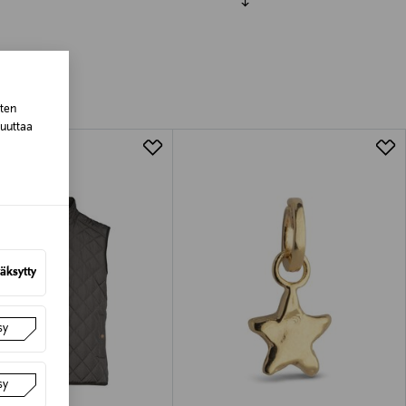
luessa tuotteen vastaanottamisesta.
tuotteen koosta riippuen
sten
muuttaa
lla valittuun osoitteeseen.
äksytty
sy
sy