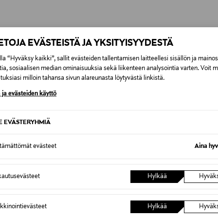
inen tilaukseesi. Voit palauttaa tilaamasi tuotteen 30 vuorokauden ku
0,00 € – 4,90 €
rvitse ilmoittaa palautuksesta etukäteen.
OTTEITA
IETOJA EVÄSTEISTÄ JA YKSITYISYYDESTÄ
7,90 €–50,00 € kuljetusyhtiöstä ja 
la “Hyväksy kaikki”, sallit evästeiden tallentamisen laitteellesi sisällön ja maino
tia, sosiaalisen median ominaisuuksia sekä liikenteen analysointia varten. Voit 
Alk. 6,90 €, kun toimitus on saatavi
uksiasi milloin tahansa sivun alareunasta löytyvästä linkistä.
 ja evästeiden käyttö
SE EVÄSTERYHMIÄ
ttämättömät evästeet
Aina hyv
autusevästeet
Hylkää
Hyväk
kkinointievästeet
Hylkää
Hyväk