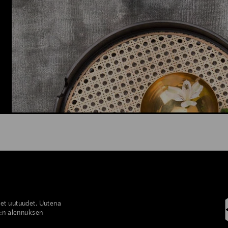
set uutuudet. Uutena
%:n alennuksen