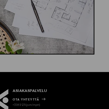
ASIAKASPALVELU
OTA YHTEYTTÄ
+358 9 1211(pvm/mpm)