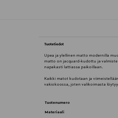
Tuotetiedot
Upea ja ylellinen matto modernilla muot
matto on jacquard-kudottu ja valmistet
napakasti lattiassa paikoillaan.
Kaikki matot kudotaan ja viimeistellää
vakiokoossa, joten valikoimasta löyty
Tuotenumero
Materiaali