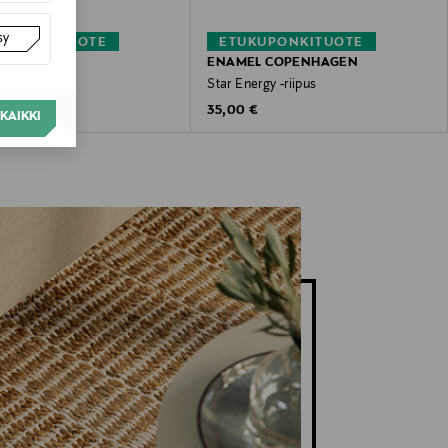
sy
KUPONKITUOTE
ETUKUPONKITUOTE
ORN
ENAMEL COPENHAGEN
kiliivi
Star Energy -riipus
 Price
Original Price
€
35,00 €
KAIKKI