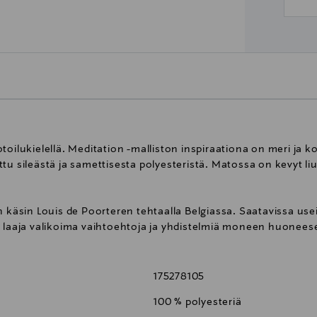
oilukielellä. Meditation -malliston inspiraationa on meri ja kor
tu sileästä ja samettisesta polyesteristä. Matossa on kevyt l
n käsin Louis de Poorteren tehtaalla Belgiassa. Saatavissa use
y laaja valikoima vaihtoehtoja ja yhdistelmiä moneen huonees
175278105
100 % polyesteriä