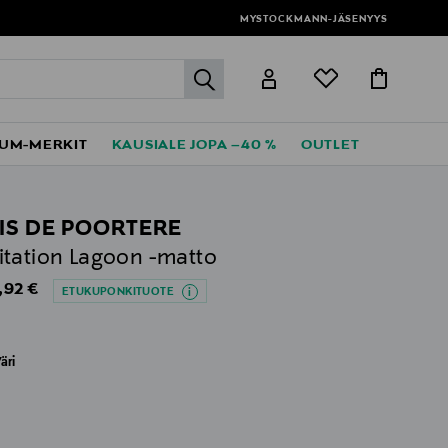
MYSTOCKMANN-JÄSENYYS
label.header.go
UM-MERKIT
KAUSIALE JOPA –40 %
OUTLET
IS DE POORTERE
tation Lagoon -matto
al Price
,92 €
ETUKUPONKITUOTE
äri