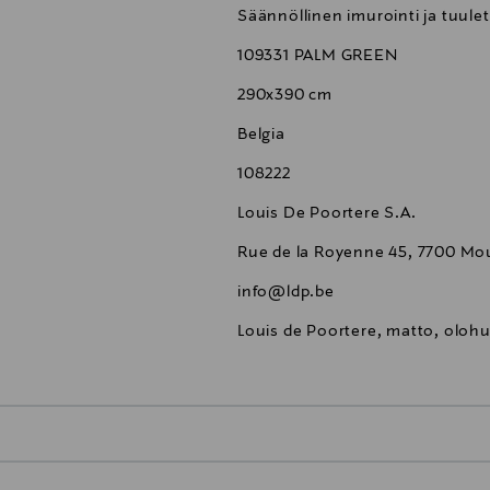
Säännöllinen imurointi ja tuule
109331 PALM GREEN
290x390 cm
Belgia
108222
Louis De Poortere S.A.
Rue de la Royenne 45, 7700 Mo
info@ldp.be
Louis de Poortere, matto, oloh
0,00 €