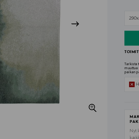
n
290
n
TOIMIT
Tarkista
muuttua 
paikan p
H
MAK
PAK
Nyt 
kaik