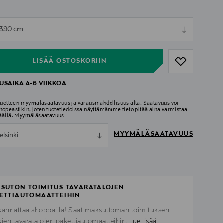
ull
x390 cm
ull
LISÄÄ OSTOSKORIIN
USAIKA 4-6 VIIKKOA
 tuotteen myymäläsaatavuus ja varausmahdollisuus alta. Saatavuus voi
nopeastikin, joten tuotetiedoissa näyttämämme tieto pitää aina varmistaa
äällä.
Myymäläsaatavuus
MYYMÄLÄSAATAVUUS
elsinki
SUTON TOIMITUS TAVARATALOJEN
ETTIAUTOMAATTEIHIN
kannattaa shoppailla! Saat maksuttoman toimituksen
kien tavaratalojen pakettiautomaatteihin.
Lue lisää