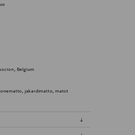
tus
uscron, Belgium
uonematto, jakardimatto, matot