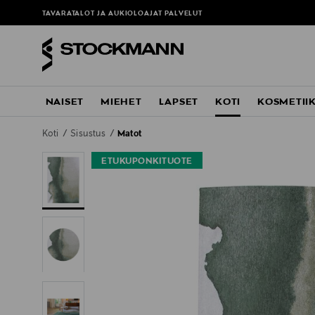
TAVARATALOT JA AUKIOLOAJAT
PALVELUT
NAISET
MIEHET
LAPSET
KOTI
KOSMETII
Koti
Sisustus
Matot
ETUKUPONKITUOTE