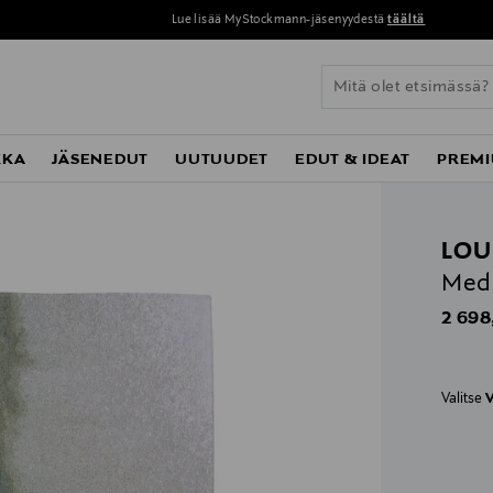
Lue lisää MyStockmann-jäsenyydestä
täältä
KKA
JÄSENEDUT
UUTUUDET
EDUT & IDEAT
PREMI
LOU
Medi
Origin
2 698
Valitse
V