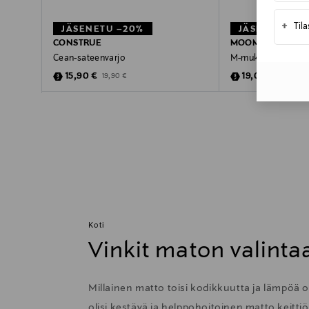
+
Til
JÄSENETU –20%
JÄSENETU –2
CONSTRUE
MOOMIN ARABIA
Cean-sateenvarjo
M-muki 0,4 l
Discounted Price
Discounted Pric
Original Price
Original P
15,90 €
19,00 €
19,90 €
24,90 €
Koti
Vinkit maton valinta
Millainen matto toisi kodikkuutta ja lämpöä
olisi kestävä ja helppohoitoinen matto keitti