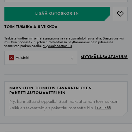
LISÄÄ OSTOSKORIIN
TOIMITUSAIKA 4-6 VIIKKOA
Tarkista tuotteen myymäläsaatavuus ja varausmahdollisuus alta. Saatavuus voi
muuttua nopeastikin, joten tuotetiedoissa näyttämämme tieto pitää aina
varmistaa paikan päällä.
Myymäläsaatavuus
MYYMÄLÄSAATAVUUS
Helsinki
MAKSUTON TOIMITUS TAVARATALOJEN
PAKETTIAUTOMAATTEIHIN
Nyt kannattaa shoppailla! Saat maksuttoman toimituksen
kaikkien tavaratalojen pakettiautomaatteihin.
Lue lisää