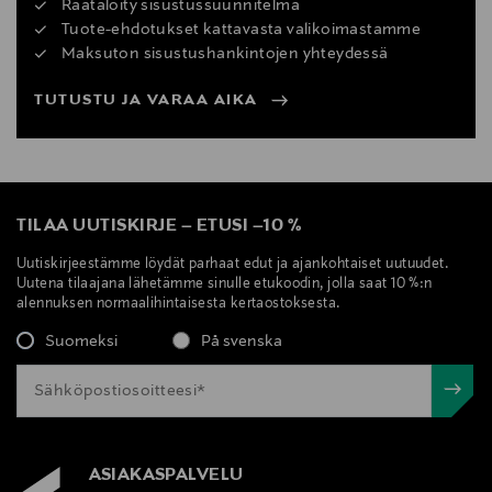
Räätälöity sisustussuunnitelma
Tuote-ehdotukset kattavasta valikoimastamme
Maksuton sisustushankintojen yhteydessä
TUTUSTU JA VARAA AIKA
TILAA UUTISKIRJE
–
ETUSI
–
10 %
Uutiskirjeestämme löydät parhaat edut ja ajankohtaiset uutuudet.
Uutena tilaajana lähetämme sinulle etukoodin, jolla saat 10 %:n
alennuksen normaalihintaisesta kertaostoksesta.
Suomeksi
På svenska
ASIAKASPALVELU