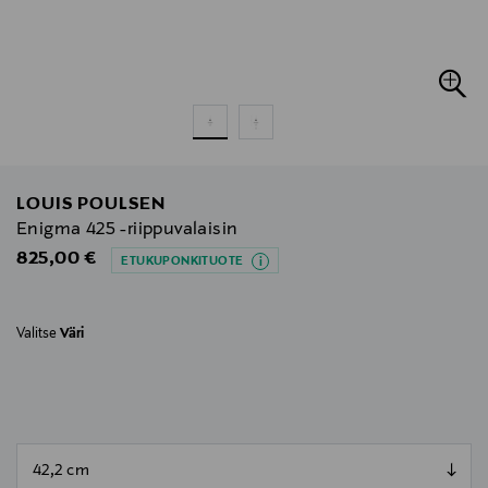
LOUIS POULSEN
Enigma 425 -riippuvalaisin
Original Price
825,00 €
ETUKUPONKITUOTE
Valitse
Väri
null
null