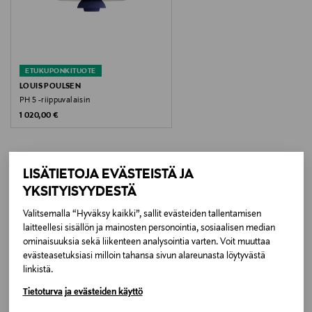
Halkaisija
42.2 cm
ETUKUPONKITUOTE
Valonlähde
LOUIS POULSEN
PH 5 -riippuvalaisin
20W GU10
Original Price
1 020,00 €
Takuun lisätieto
2 years
LISÄTIETOJA EVÄSTEISTÄ JA
YKSITYISYYDESTÄ
LISÄÄ KIINNOSTAVIA
Väri
Valitsemalla “Hyväksy kaikki”, sallit evästeiden tallentamisen
TUOTTEITA
MUSTA
laitteellesi sisällön ja mainosten personointia, sosiaalisen median
ominaisuuksia sekä liikenteen analysointia varten. Voit muuttaa
Koko
evästeasetuksiasi milloin tahansa sivun alareunasta löytyvästä
linkistä.
42,2 cm
Tietoturva ja evästeiden käyttö
Valmistajan tuotenumero