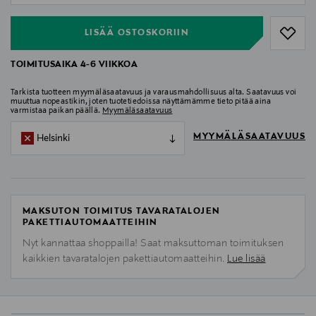
LISÄÄ OSTOSKORIIN
TOIMITUSAIKA 4-6 VIIKKOA
Tarkista tuotteen myymäläsaatavuus ja varausmahdollisuus alta. Saatavuus voi
muuttua nopeastikin, joten tuotetiedoissa näyttämämme tieto pitää aina
varmistaa paikan päällä.
Myymäläsaatavuus
MYYMÄLÄSAATAVUUS
Helsinki
MAKSUTON TOIMITUS TAVARATALOJEN
PAKETTIAUTOMAATTEIHIN
Nyt kannattaa shoppailla! Saat maksuttoman toimituksen
kaikkien tavaratalojen pakettiautomaatteihin.
Lue lisää