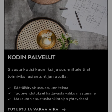
Valmistajan tuotenumero
5741103782
Valmistaja
LOUIS POULSEN FINLAND OY
Valmistajan osoite
Kyllikinportti 2, 00240 Helsinki, Finland
KODIN PALVELUT
Digitaalinen osoite
Sisusta kotisi kauniiksi ja suunnittele tilat
info.fi@louispoulsen.fi
toimiviksi asiantuntijan avulla.
Räätälöity sisustussuunnitelma
Tuote-ehdotukset kattavasta valikoimastamme
Maksuton sisustushankintojen yhteydessä
TUTUSTU JA VARAA AIKA