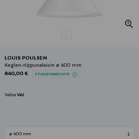
LOUIS POULSEN
Keglen-riippuvalaisin ø 400 mm
Original Price
840,00 €
ETUKUPONKITUOTE
Valitse
Väri
null
null