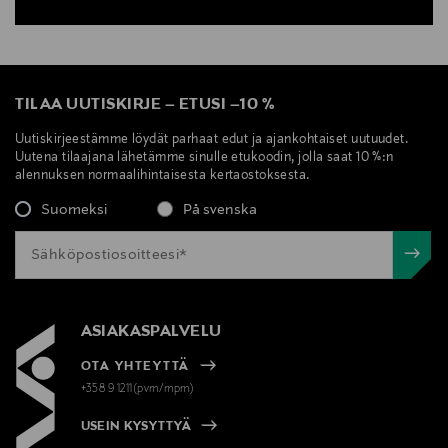
TILAA UUTISKIRJE
–
ETUSI
–
10 %
Uutiskirjeestämme löydät parhaat edut ja ajankohtaiset uutuudet.
Uutena tilaajana lähetämme sinulle etukoodin, jolla saat 10 %:n
alennuksen normaalihintaisesta kertaostoksesta.
Suomeksi
På svenska
ASIAKASPALVELU
OTA YHTEYTTÄ
+358 9 1211(pvm/mpm)
USEIN KYSYTTYÄ