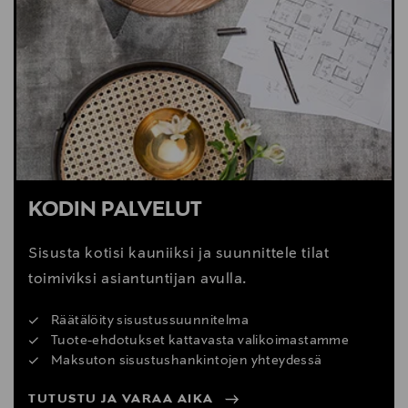
Valmistajan tuotenumero
5741103083
Valmistaja
LOUIS POULSEN FINLAND OY
Valmistajan osoite
Kyllikinportti 2, 00240 Helsinki, Finland
KODIN PALVELUT
Digitaalinen osoite
Sisusta kotisi kauniiksi ja suunnittele tilat
info.fi@louispoulsen.fi
toimiviksi asiantuntijan avulla.
Räätälöity sisustussuunnitelma
Tuote-ehdotukset kattavasta valikoimastamme
Maksuton sisustushankintojen yhteydessä
TUTUSTU JA VARAA AIKA