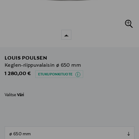
LOUIS POULSEN
Keglen-riippuvalaisin ø 650 mm
Original Price
1 280,00 €
ETUKUPONKITUOTE
Valitse
Väri
null
null