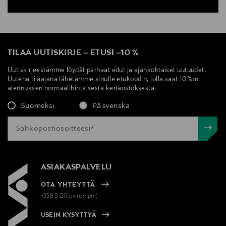
TILAA UUTISKIRJE
–
ETUSI
–
10 %
Uutiskirjeestämme löydät parhaat edut ja ajankohtaiset uutuudet.
Uutena tilaajana lähetämme sinulle etukoodin, jolla saat 10 %:n
alennuksen normaalihintaisesta kertaostoksesta.
Suomeksi
På svenska
ASIAKASPALVELU
OTA YHTEYTTÄ
+358 9 1211(pvm/mpm)
USEIN KYSYTTYÄ