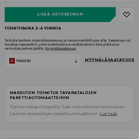
LISÄÄ OSTOSKORIIN
TOIMITUSAIKA 2–4 VIIKKOA
Tarkista tuotteen myymäläsaatavuus ja varausmahdollisuus alta. Saatavuus voi
muuttua nopeastikin, joten tuotetiedoissa näyttämämme tieto pitää aina
varmistaa paikan päällä.
Myymäläsaatavuus
MYYMÄLÄSAATAVUUS
Helsinki
MAKSUTON TOIMITUS TAVARATALOJEN
PAKETTIAUTOMAATTEIHIN
Nyt kannattaa shoppailla! Saat maksuttoman toimituksen
kaikkien tavaratalojen pakettiautomaatteihin.
Lue lisää