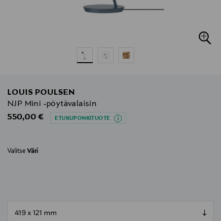
LOUIS POULSEN
NJP Mini -pöytävalaisin
Original Price
550,00 €
ETUKUPONKITUOTE
Valitse
Väri
null
null