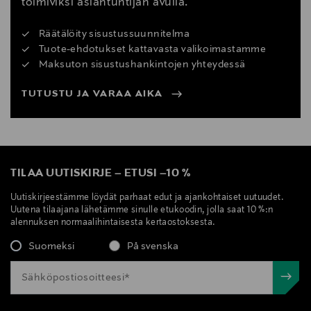
toimiviksi asiantuntijan avulla.
Räätälöity sisustussuunnitelma
Tuote-ehdotukset kattavasta valikoimastamme
Maksuton sisustushankintojen yhteydessä
TUTUSTU JA VARAA AIKA
TILAA UUTISKIRJE
–
ETUSI
–
10 %
Uutiskirjeestämme löydät parhaat edut ja ajankohtaiset uutuudet.
Uutena tilaajana lähetämme sinulle etukoodin, jolla saat 10 %:n
alennuksen normaalihintaisesta kertaostoksesta.
Suomeksi
På svenska