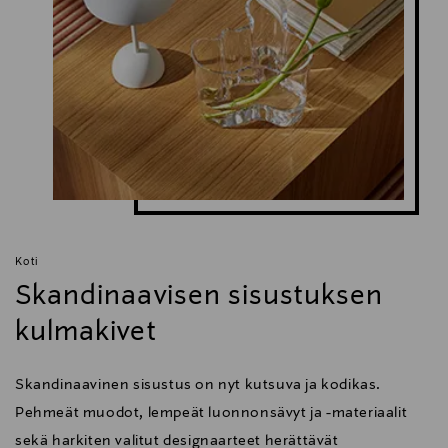
Kyllikinportti 2, 00240 Helsinki, Finland
Digitaalinen osoite
info.fi@louispoulsen.fi
Koti
Skandinaavisen sisustuksen
kulmakivet
Skandinaavinen sisustus on nyt kutsuva ja kodikas.
Pehmeät muodot, lempeät luonnonsävyt ja -materiaalit
sekä harkiten valitut designaarteet herättävät