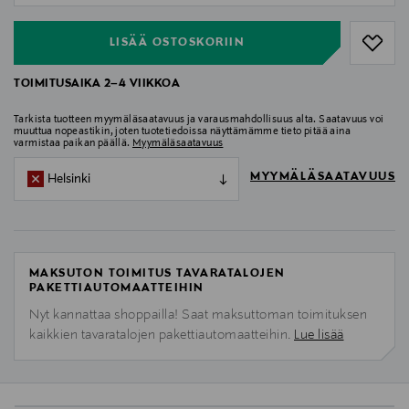
LISÄÄ OSTOSKORIIN
TOIMITUSAIKA 2–4 VIIKKOA
Tarkista tuotteen myymäläsaatavuus ja varausmahdollisuus alta. Saatavuus voi
muuttua nopeastikin, joten tuotetiedoissa näyttämämme tieto pitää aina
varmistaa paikan päällä.
Myymäläsaatavuus
MYYMÄLÄSAATAVUUS
Helsinki
MAKSUTON TOIMITUS TAVARATALOJEN
PAKETTIAUTOMAATTEIHIN
Nyt kannattaa shoppailla! Saat maksuttoman toimituksen
kaikkien tavaratalojen pakettiautomaatteihin.
Lue lisää