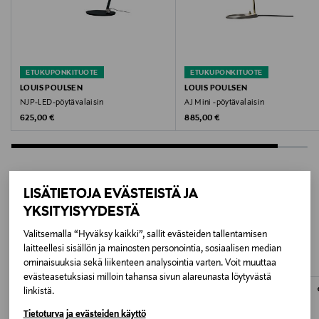
Terästä ja alumiinia
Korkeus
419 mm
ETUKUPONKITUOTE
ETUKUPONKITUOTE
LOUIS POULSEN
LOUIS POULSEN
Halkaisija
NJP-LED-pöytävalaisin
AJ Mini -pöytävalaisin
Original Price
Original Price
625,00 €
885,00 €
121 mm
Johdon pituus
250 cm
LISÄTIETOJA EVÄSTEISTÄ JA
YKSITYISYYDESTÄ
LISÄÄ KIINNOSTAVIA
Valonlähde
Valitsemalla “Hyväksy kaikki”, sallit evästeiden tallentamisen
TUOTTEITA
Kiinteä himmennettävä 10 W LED
laitteellesi sisällön ja mainosten personointia, sosiaalisen median
ominaisuuksia sekä liikenteen analysointia varten. Voit muuttaa
Valovirta
evästeasetuksiasi milloin tahansa sivun alareunasta löytyvästä
linkistä.
500 lm
Tietoturva ja evästeiden käyttö