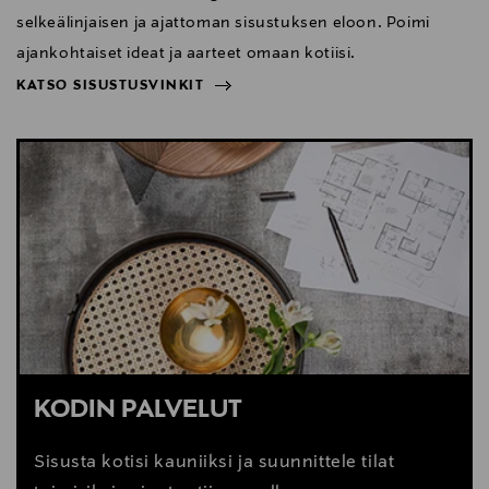
selkeälinjaisen ja ajattoman sisustuksen eloon. Poimi
ajankohtaiset ideat ja aarteet omaan kotiisi.
KATSO SISUSTUSVINKIT
NÄYTÄ VÄHEMMÄN
KATSO SISUSTUSVINKIT
KODIN PALVELUT
Sisusta kotisi kauniiksi ja suunnittele tilat