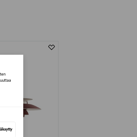
luessa tuotteen vastaanottamisesta.
tuotteen koosta riippuen
lla valittuun osoitteeseen.
sten
muuttaa
äksytty