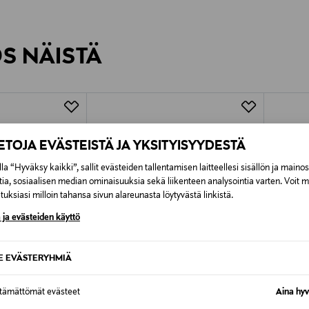
inen tilaukseesi. Voit palauttaa tilaamasi tuotteen 30 vuorokauden ku
0,00 € – 4,90 €
rvitse ilmoittaa palautuksesta etukäteen.
ÖS NÄISTÄ
7,90 €–50,00 € kuljetusyhtiöstä ja 
Alk. 6,90 €, kun toimitus on saatavi
IETOJA EVÄSTEISTÄ JA YKSITYISYYDESTÄ
la “Hyväksy kaikki”, sallit evästeiden tallentamisen laitteellesi sisällön ja maino
tia, sosiaalisen median ominaisuuksia sekä liikenteen analysointia varten. Voit 
uksiasi milloin tahansa sivun alareunasta löytyvästä linkistä.
 ja evästeiden käyttö
SE EVÄSTERYHMIÄ
ttämättömät evästeet
Aina hyv