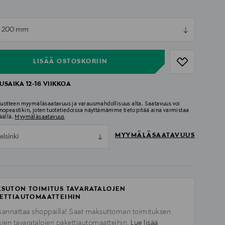
ull
x 200 mm
ull
LISÄÄ OSTOSKORIIN
USAIKA 12-16 VIIKKOA
 tuotteen myymäläsaatavuus ja varausmahdollisuus alta. Saatavuus voi
nopeastikin, joten tuotetiedoissa näyttämämme tieto pitää aina varmistaa
äällä.
Myymäläsaatavuus
MYYMÄLÄSAATAVUUS
elsinki
SUTON TOIMITUS TAVARATALOJEN
ETTIAUTOMAATTEIHIN
kannattaa shoppailla! Saat maksuttoman toimituksen
kien tavaratalojen pakettiautomaatteihin.
Lue lisää