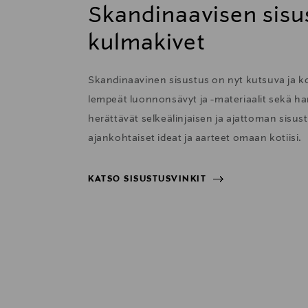
Skandinaavisen sisu
kulmakivet
Skandinaavinen sisustus on nyt kutsuva ja 
lempeät luonnonsävyt ja -materiaalit sekä har
herättävät selkeälinjaisen ja ajattoman sisu
ajankohtaiset ideat ja aarteet omaan kotiisi.
KATSO SISUSTUSVINKIT
KATSO SISUSTUSVINKIT