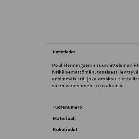
Tuotetiedot
Poul Henningsenin suunnitteleman PH 2
häikäisemättömän, tasaisesti levittyvä
ensimmäisistä, joka omaksui tieteelli
valon varjostimen koko alueelle.
Tuotenumero
Materiaali
Kokotiedot