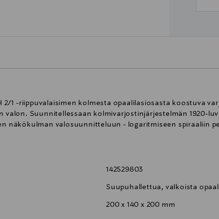
/1 -riippuvalaisimen kolmesta opaalilasiosasta koostuva var
n valon. Suunnitellessaan kolmivarjostinjärjestelmän 1920-luv
sen näkökulman valosuunnitteluun - logaritmiseen spiraaliin p
142529803
Suupuhallettua, valkoista opaali
200 x 140 x 200 mm