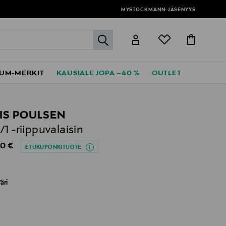
MYSTOCKMANN-JÄSENYYS
label.header.go
UM-MERKIT
KAUSIALE JOPA –40 %
OUTLET
IS POULSEN
/1 -riippuvalaisin
al Price
0 €
ETUKUPONKITUOTE
äri