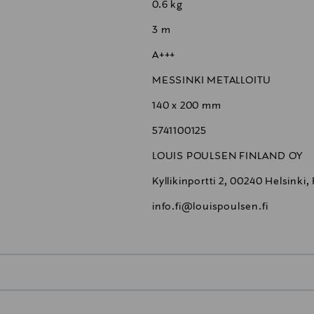
0.6 kg
3 m
A+++
MESSINKI METALLOITU
140 x 200 mm
5741100125
LOUIS POULSEN FINLAND OY
Kyllikinportti 2, 00240 Helsinki,
info.fi@louispoulsen.fi
0,00 €