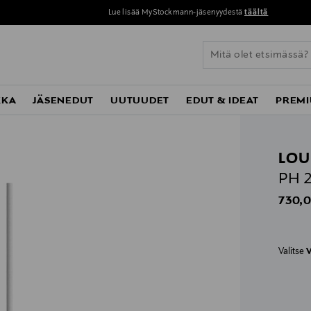
Lue lisää MyStockmann-jäsenyydestä
täältä
KKA
JÄSENEDUT
UUTUUDET
EDUT & IDEAT
PREMI
LOU
PH 2
Origin
730,0
Valitse
V