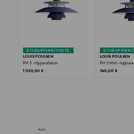
ETUKUPONKITUOTE
ETUKUPONKI
LOUIS POULSEN
LOUIS POULSEN
PH 5 -riippuvalaisin
PH 5 Mini -riippuva
Original Price
Original Price
1 020,00 €
740,00 €
Koti