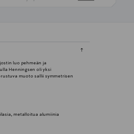
jostin luo pehmeän ja
ulla Henningsen oli yksi
erustuva muoto sallii symmetrisen
lasia, metalloitua alumiinia