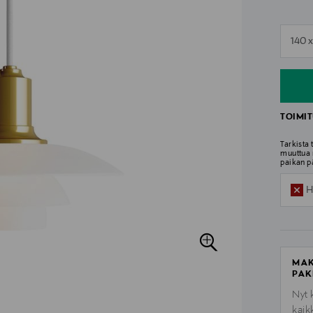
n
140 
n
TOIMIT
Tarkista
muuttua 
paikan p
H
MAK
PAK
Nyt 
kaik