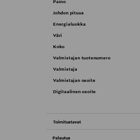
Paino
Johdon pituus
Energialuokka
Väri
Koko
Valmistajan tuotenumero
Valmistaja
Valmistajan osoite
Digitaalinen osoite
Toimitustavat
Nouto tavaratalosta
Palautus