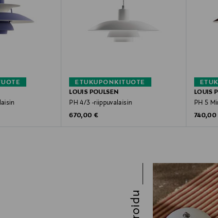
TUOTE
ETUKUPONKITUOTE
ETU
LOUIS POULSEN
LOUIS 
laisin
PH 4/3 -riippuvalaisin
PH 5 Min
Original Price
Original
670,00 €
740,00
Inspiroidu