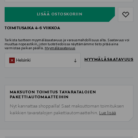
LISÄÄ OSTOSKORIIN
TOIMITUSAIKA 4-6 VIIKKOA
Tarkista tuotteen myymäläsaatavuus ja varausmahdollisuus alta. Saatavuus voi
muuttua nopeastikin, joten tuotetiedoissa näyttämämme tieto pitää aina
varmistaa paikan päällä.
Myymäläsaatavuus
MYYMÄLÄSAATAVUUS
Helsinki
MAKSUTON TOIMITUS TAVARATALOJEN
PAKETTIAUTOMAATTEIHIN
Nyt kannattaa shoppailla! Saat maksuttoman toimituksen
kaikkien tavaratalojen pakettiautomaatteihin.
Lue lisää