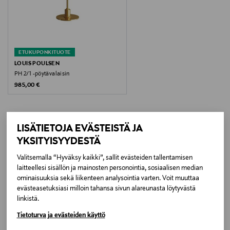
Valonlähde
Max. 60 W, E14
ETUKUPONKITUOTE
Väri
LOUIS POULSEN
PH 2/1 -pöytävalaisin
PUNAINEN
Original Price
985,00 €
Koko
ø 33 cm x 45 cm
LISÄTIETOJA EVÄSTEISTÄ JA
YKSITYISYYDESTÄ
LISÄÄ KIINNOSTAVIA
Valmistajan tuotenumero
Valitsemalla “Hyväksy kaikki”, sallit evästeiden tallentamisen
TUOTTEITA
5744164883
laitteellesi sisällön ja mainosten personointia, sosiaalisen median
ominaisuuksia sekä liikenteen analysointia varten. Voit muuttaa
Valmistaja
evästeasetuksiasi milloin tahansa sivun alareunasta löytyvästä
linkistä.
LOUIS POULSEN FINLAND OY
Tietoturva ja evästeiden käyttö
Valmistajan osoite