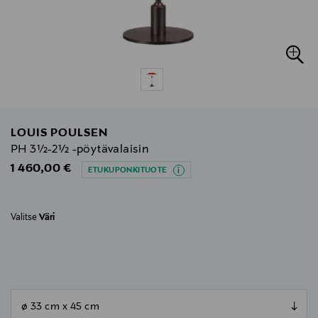
LOUIS POULSEN
PH 3½-2½ -pöytävalaisin
Original Price
1 460,00 €
ETUKUPONKITUOTE
Valitse
Väri
null
null