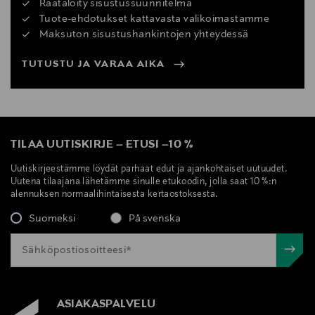
Räätälöity sisustussuunnitelma
Tuote-ehdotukset kattavasta valikoimastamme
Maksuton sisustushankintojen yhteydessä
TUTUSTU JA VARAA AIKA
TILAA UUTISKIRJE
–
ETUSI
–
10 %
Uutiskirjeestämme löydät parhaat edut ja ajankohtaiset uutuudet.
Uutena tilaajana lähetämme sinulle etukoodin, jolla saat 10 %:n
alennuksen normaalihintaisesta kertaostoksesta.
Suomeksi
På svenska
ASIAKASPALVELU