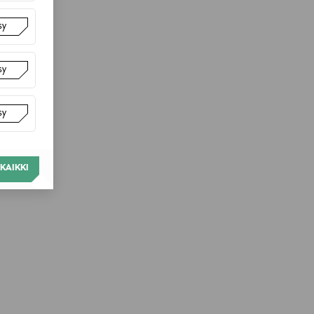
sy
sy
sy
KAIKKI