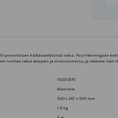
00-prosenttisen häikäisemätöntä valoa. Poul Henningsen kehit
sin tuottaa valoa alaspäin ja sivusuunnassa, ja valaisee näin i
150211875
Alumiinia
500 x 267 x 500 mm
1.8 kg
3 m