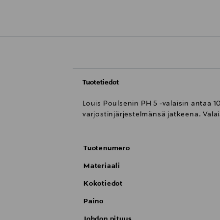
Tuotetiedot
Louis Poulsenin PH 5 -valaisin antaa 1
varjostinjärjestelmänsä jatkeena. Valai
Tuotenumero
Materiaali
Kokotiedot
Paino
Johdon pituus