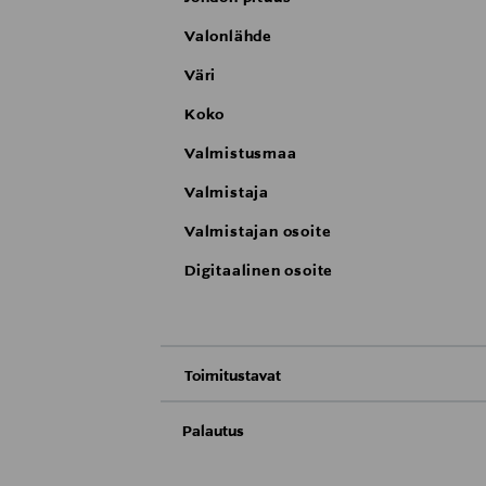
Valonlähde
Väri
Koko
Valmistusmaa
Valmistaja
Valmistajan osoite
Digitaalinen osoite
Toimitustavat
Nouto tavaratalosta
Palautus
Toimitusaika 2–4 viikkoa
Meille on hyvin tärkeää, että olet tyytyvä
Toimitus automaattiin tai noutopisteeseen