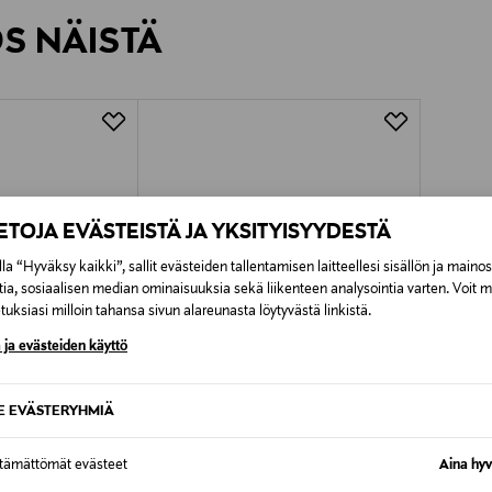
rvitse ilmoittaa palautuksesta etukäteen.
ÖS NÄISTÄ
7,90 €–50,00 € kuljetusyhtiöstä ja 
Alk. 6,90 €, kun toimitus on saatavi
IETOJA EVÄSTEISTÄ JA YKSITYISYYDESTÄ
la “Hyväksy kaikki”, sallit evästeiden tallentamisen laitteellesi sisällön ja maino
tia, sosiaalisen median ominaisuuksia sekä liikenteen analysointia varten. Voit 
uksiasi milloin tahansa sivun alareunasta löytyvästä linkistä.
 ja evästeiden käyttö
SE EVÄSTERYHMIÄ
ttämättömät evästeet
Aina hyv
TUOTE
ETUKUPONKITUOTE