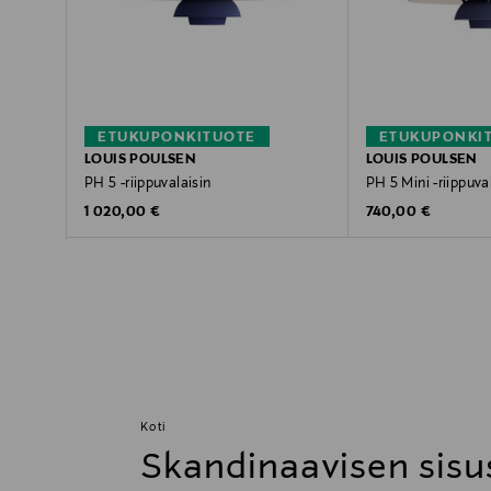
ETUKUPONKITUOTE
ETUKUPONKI
LOUIS POULSEN
LOUIS POULSEN
PH 5 -riippuvalaisin
PH 5 Mini -riippuva
Original Price
Original Price
1 020,00 €
740,00 €
Koti
Skandinaavisen sisu