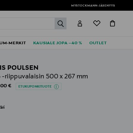
MYSTOCKMANN-JÄSENYYS
label.header.go
UM-MERKIT
KAUSIALE JOPA –40 %
OUTLET
IS POULSEN
 -riippuvalaisin 500 x 267 mm
al Price
,00 €
ETUKUPONKITUOTE
äri