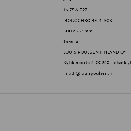
1 x 75W E27
MONOCHROME BLACK
500 x 267 mm
Tanska
LOUIS POULSEN FINLAND OY
Kyllikinportti 2, 00240 Helsinki,
info.fi@louispoulsen.fi
0,00 €
inen tilaukseesi. Voit palauttaa tilaamasi tuotteen 30 vuorokauden ku
0,00 € – 4,90 €