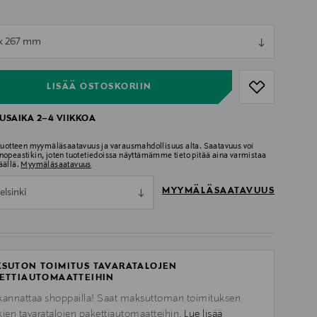
ull
x 267 mm
ull
LISÄÄ OSTOSKORIIN
USAIKA 2–4 VIIKKOA
 tuotteen myymäläsaatavuus ja varausmahdollisuus alta. Saatavuus voi
nopeastikin, joten tuotetiedoissa näyttämämme tieto pitää aina varmistaa
äällä.
Myymäläsaatavuus
MYYMÄLÄSAATAVUUS
elsinki
SUTON TOIMITUS TAVARATALOJEN
ETTIAUTOMAATTEIHIN
kannattaa shoppailla! Saat maksuttoman toimituksen
kien tavaratalojen pakettiautomaatteihin.
Lue lisää