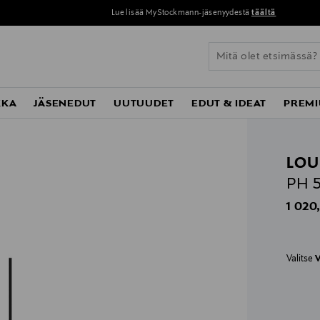
Lue lisää MyStockmann-jäsenyydestä
täältä
KKA
JÄSENEDUT
UUTUUDET
EDUT & IDEAT
PREMI
LOU
PH 5
Origin
1 020
Valitse
V