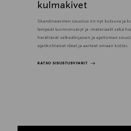
kulmakivet
Skandinaavinen sisustus on nyt kutsuva ja 
lempeät luonnonsävyt ja -materiaalit sekä har
herättävät selkeälinjaisen ja ajattoman sisu
ajankohtaiset ideat ja aarteet omaan kotiisi.
KATSO SISUSTUSVINKIT
KATSO SISUSTUSVINKIT