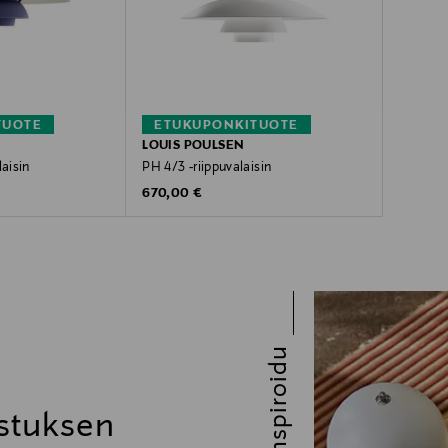
TUOTE
ETUKUPONKITUOTE
LOUIS POULSEN
laisin
PH 4/3 -riippuvalaisin
Original Price
670,00 €
Inspiroidu
stuksen