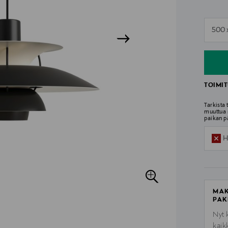
n
500 
n
TOIMIT
Tarkista
muuttua 
paikan p
H
MAK
PAK
Nyt 
kaik