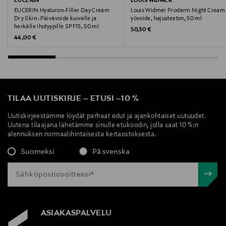
EUCERIN
LOUIS WIDMER
EUCERIN Hyaluron-Filler Day Cream
Louis Widmer Proderm Night Cream 
Dry Skin -Päivävoide kuivalle ja
yövoide, hajusteeton, 50 ml
herkälle ihotyypille SPF15, 50 ml
Original Price
50,30 €
Original Price
44,00 €
TILAA UUTISKIRJE
–
ETUSI
–
10 %
Uutiskirjeestämme löydät parhaat edut ja ajankohtaiset uutuudet.
Uutena tilaajana lähetämme sinulle etukoodin, jolla saat 10 %:n
alennuksen normaalihintaisesta kertaostoksesta.
Suomeksi
På svenska
ASIAKASPALVELU