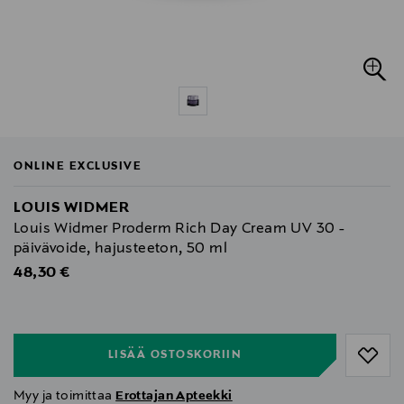
ONLINE EXCLUSIVE
LOUIS WIDMER
Louis Widmer Proderm Rich Day Cream UV 30 -
päivävoide, hajusteeton, 50 ml
Original Price
48,30 €
null
null
LISÄÄ OSTOSKORIIN
Myy ja toimittaa
Erottajan Apteekki