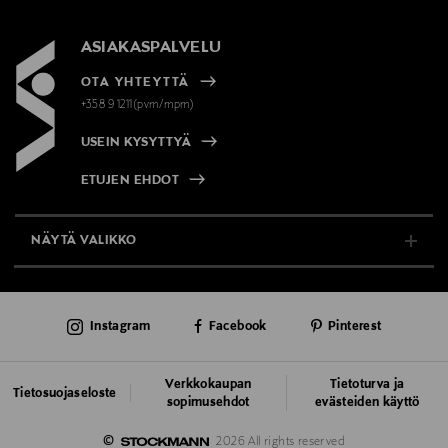
ASIAKASPALVELU
OTA YHTEYTTÄ
+358 9 1211(pvm/mpm)
USEIN KYSYTTYÄ
ETUJEN EHDOT
NÄYTÄ VALIKKO
TUKI & INFO
Instagram
Facebook
Pinterest
AJANKOHTAISTA
PALVELUT
Verkkokaupan
Tietoturva ja
Tietosuojaseloste
sopimusehdot
evästeiden käyttö
VASTUULLISUUS
©
2026 All rights reserved