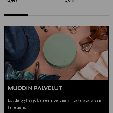
Original Price
Original Price
32,99 €
4,50 €
MUODIN PALVELUT
Löydä tyylisi jokaiseen päivään – tavarataloissa
tai etänä.