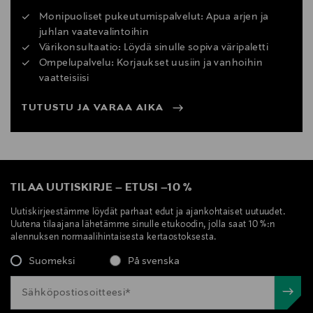
Monipuoliset pukeutumispalvelut: Apua arjen ja
juhlan vaatevalintoihin
Värikonsultaatio: Löydä sinulle sopiva väripaletti
Ompelupalvelu: Korjaukset uusiin ja vanhoihin
vaatteisiisi
TUTUSTU JA VARAA AIKA
TILAA UUTISKIRJE
–
ETUSI
–
10 %
Uutiskirjeestämme löydät parhaat edut ja ajankohtaiset uutuudet.
Uutena tilaajana lähetämme sinulle etukoodin, jolla saat 10 %:n
alennuksen normaalihintaisesta kertaostoksesta.
Suomeksi
På svenska