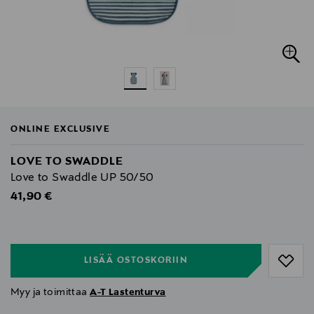
ONLINE EXCLUSIVE
LOVE TO SWADDLE
Love to Swaddle UP 50/50
Original Price
41,90 €
null
null
LISÄÄ OSTOSKORIIN
Myy ja toimittaa
A-T Lastenturva