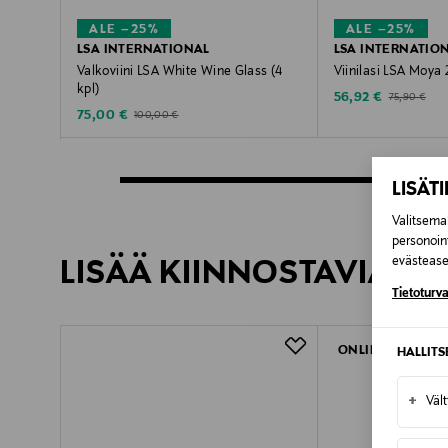
International erikoistunut käsintehty
ALE –25%
ALE –25%
LSA INTERNATIONAL
LSA INTERNATIO
Valkoviini LSA White Wine Glass (4
Viinilasi LSA Moya 
kpl)
Discounted Price
Original Pric
56,92 €
75,90 €
Discounted Price
Original Price
75,00 €
100,00 €
LISÄT
Valitsemal
personoin
evästeaset
LISÄÄ KIINNOSTAVIA TU
Tietoturva
Savour your sherry in style with thes
ONLINE EXCLUSI
HALLIT
+
Väl