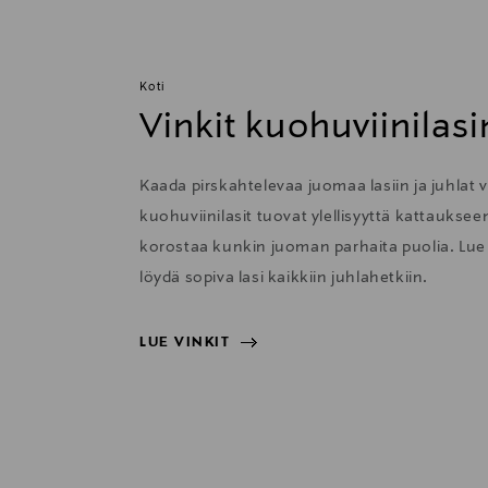
Koti
Vinkit kuohuviinilasi
Kaada pirskahtelevaa juomaa lasiin ja juhlat v
kuohuviinilasit tuovat ylellisyyttä kattauksee
korostaa kunkin juoman parhaita puolia. Lue a
löydä sopiva lasi kaikkiin juhlahetkiin.
LUE VINKIT