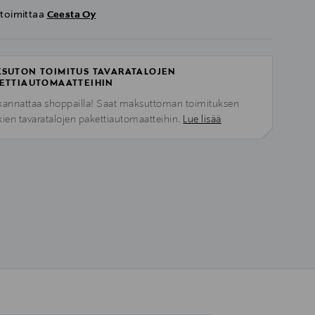
 toimittaa
Ceesta Oy
SUTON TOIMITUS TAVARATALOJEN
ETTIAUTOMAATTEIHIN
kannattaa shoppailla! Saat maksuttoman toimituksen
kien tavaratalojen pakettiautomaatteihin.
Lue lisää