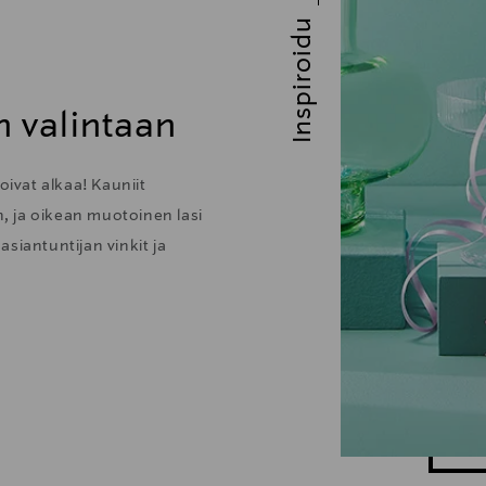
Inspiroidu
n valintaan
oivat alkaa! Kauniit
n, ja oikean muotoinen lasi
siantuntijan vinkit ja