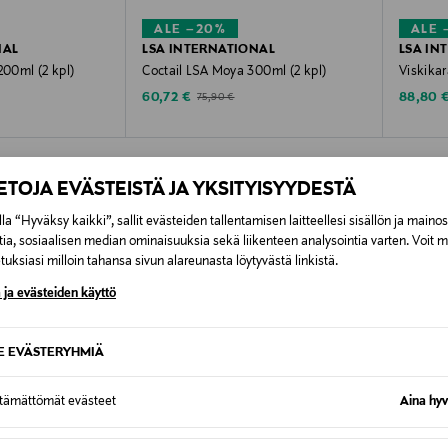
ihin laseihin ja heidän maljamainen samppanjalasinsa on maa
ALE –20%
ALE 
NAL
LSA INTERNATIONAL
LSA IN
200ml (2 kpl)
Coctail LSA Moya 300ml (2 kpl)
Viskikar
Discounted Price
Discoun
e
Original Price
60,72 €
88,80 
75,90 €
IETOJA EVÄSTEISTÄ JA YKSITYISYYDESTÄ
la “Hyväksy kaikki”, sallit evästeiden tallentamisen laitteellesi sisällön ja maino
tia, sosiaalisen median ominaisuuksia sekä liikenteen analysointia varten. Voit 
uksiasi milloin tahansa sivun alareunasta löytyvästä linkistä.
OTTEITA
 ja evästeiden käyttö
e elegantly curved, handmade and mouthblown glasses. 190 ml.
VE
SE EVÄSTERYHMIÄ
ttämättömät evästeet
Aina hyv