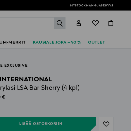
MYSTOCKMANN-JÄSENYYS
label.header.go
UM-MERKIT
KAUSIALE JOPA –40 %
OUTLET
E EXCLUSIVE
 INTERNATIONAL
rylasi LSA Bar Sherry (4 kpl)
al Price
 €
ull
ull
LISÄÄ OSTOSKORIIN