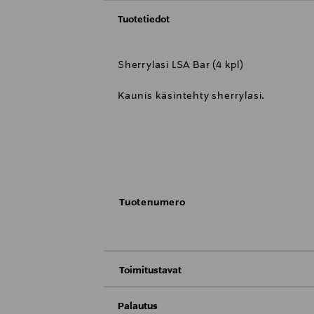
Tuotetiedot
Sherrylasi LSA Bar (4 kpl)
Kaunis käsintehty sherrylasi.
Hinta per 4 kpl. Tuote toimitetaan 4kp
Tuotenumero
Sarja: Bar
Toimitustavat
Malli: Sherry Glass
Toimitus postiin tai noutopisteeseen
Palautus