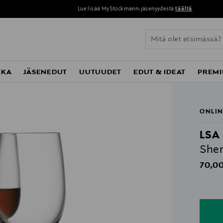
Lue lisää MyStockmann-jäsenyydestä
täältä
KKA
JÄSENEDUT
UUTUUDET
EDUT & IDEAT
PREMI
ONLIN
LSA
Sher
Origin
70,00
n
n