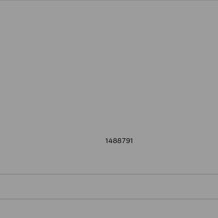
l pakkauksissa.
1488791
0,00 € – 4,90 €