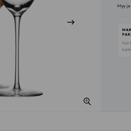
Myy ja
MAK
PAK
Nyt 
kaik