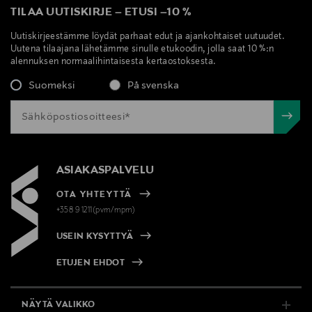
TILAA UUTISKIRJE
–
ETUSI
–
10 %
Uutiskirjeestämme löydät parhaat edut ja ajankohtaiset uutuudet.
Uutena tilaajana lähetämme sinulle etukoodin, jolla saat 10 %:n
alennuksen normaalihintaisesta kertaostoksesta.
Suomeksi
På svenska
ASIAKASPALVELU
OTA YHTEYTTÄ
+358 9 1211(pvm/mpm)
USEIN KYSYTTYÄ
ETUJEN EHDOT
NÄYTÄ VALIKKO