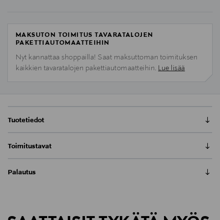
MAKSUTON TOIMITUS TAVARATALOJEN
PAKETTIAUTOMAATTEIHIN
Nyt kannattaa shoppailla! Saat maksuttoman toimituksen
kaikkien tavaratalojen pakettiautomaatteihin.
Lue lisää
Tuotetiedot
Toimitustavat
Viskilasi LSA Madrid 300ml (2 kpl)
Toimitus postiin tai noutopisteeseen
LSA Madrid viskilasit ovat selkeälinjaisia ja elegantteja
Palautus
0,00 € – 4,90 €
ajasta riippumatta. Nämä Englantilaiset käsintehdyt
Meille on hyvin tärkeää, että olet tyytyväinen tilaukseesi. Voit
lasit tuovat paksulla lasipohjallaan yleellisyyttä sekä
Kotiinkuljetus
palauttaa tilaamasi tuotteen 30 vuorokauden kuluessa
arkeen, että juhlaan. Nämä korkeammat Madrid sarjan
LUE KOKO TUOTEKUVAUS
Näet lopullisen toimituskulun tilauksesi Toimitustapa-
tuotteen vastaanottamisesta. Palauttaminen on maksutonta
Tumbler-lasit ovat täydellisiä juomiin, jossa käytetään
kohdassa.