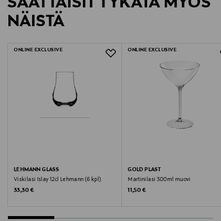
SAATTAISIT TYKÄTÄ MYÖS
eikä sinun tarvitse ilmoittaa palautuksesta etukäteen.
mixereitä.
Tuotenumero
NÄISTÄ
599554
LUE TARKEMMAT PALAUTUSOHJEET
Hinta 2 kpl:een pakkaukselle. Tuotetta toimitetaan
ainoastaan 2 kpl:een myyntipakkauksessa.
ONLINE EXCLUSIVE
ONLINE EXCLUSIVE
Sarja: Madrid
Malli: Madrid Tumbler 300ml
Valmistaja: LSA International
Tilavuus: 300ml
Korkeus: 110mm
Ei suositella konepesua.
LEHMANN GLASS
GOLD PLAST
Viskilasi Islay 12cl Lehmann (6 kpl)
Martinilasi 300ml muovi
Kun haluat nauttia viskisi tyylillä, niin LSA:n
Original Price
Original Price
33,30 €
11,50 €
käsintehdyt viskilasit ovat oiva vaihtoehto.