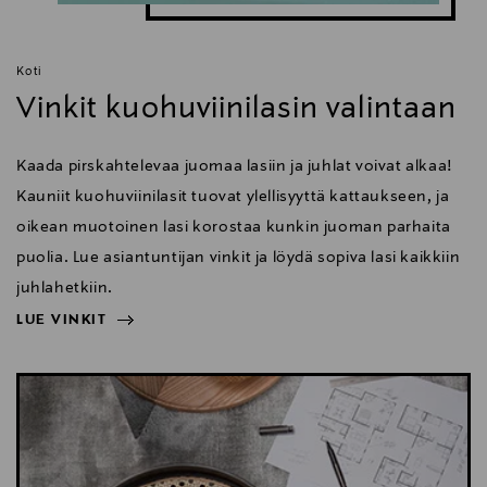
Koti
Vinkit kuohuviinilasin valintaan
Kaada pirskahtelevaa juomaa lasiin ja juhlat voivat alkaa!
Kauniit kuohuviinilasit tuovat ylellisyyttä kattaukseen, ja
oikean muotoinen lasi korostaa kunkin juoman parhaita
puolia. Lue asiantuntijan vinkit ja löydä sopiva lasi kaikkiin
juhlahetkiin.
LUE VINKIT
NÄYTÄ VÄHEMMÄN
LUE VINKIT