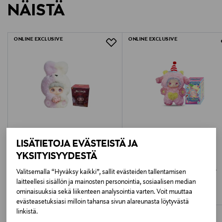
Tukehtumisvaara. Ikäsuositus alkaen 14-vuotiaasta
NÄISTÄ
1585030
LUE TARKEMMAT PALAUTUSOHJEET
Ikäsuositus
ONLINE EXCLUSIVE
ONLINE EXCLUSIVE
15+
Avainsanat
lovely emma yllätys pehmoavaimenperä, punk era
pehmoavaimenperä, yllätys pehmoavaimenperä,
lovely emma punk era avaimenperä, lahjaidea
pehmoavaimenperä, pehmolelu avaimenperä
LISÄTIETOJA EVÄSTEISTÄ JA
YKSITYISYYDESTÄ
TOP TOY
LUCKY EMMA
MAYMEI pehmoavaimenperä
LUCKY EMMA Lovely Emma Yllätys
Valitsemalla “Hyväksy kaikki”, sallit evästeiden tallentamisen
yllätyspakkauksessa "I Love You"
pehmoavaimenperä - Flavor Twist
laitteellesi sisällön ja mainosten personointia, sosiaalisen median
Series
Original Price
34,99 €
ominaisuuksia sekä liikenteen analysointia varten. Voit muuttaa
Original Price
28,99 €
evästeasetuksiasi milloin tahansa sivun alareunasta löytyvästä
linkistä.