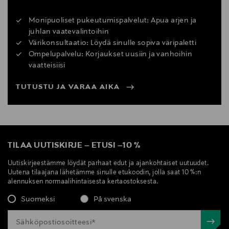
Monipuoliset pukeutumispalvelut: Apua arjen ja
juhlan vaatevalintoihin
Värikonsultaatio: Löydä sinulle sopiva väripaletti
Ompelupalvelu: Korjaukset uusiin ja vanhoihin
vaatteisiisi
TUTUSTU JA VARAA AIKA
TILAA UUTISKIRJE
–
ETUSI
–
10 %
Uutiskirjeestämme löydät parhaat edut ja ajankohtaiset uutuudet.
Uutena tilaajana lähetämme sinulle etukoodin, jolla saat 10 %:n
alennuksen normaalihintaisesta kertaostoksesta.
Suomeksi
På svenska