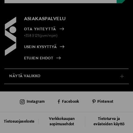
ASIAKASPALVELU
OTA YHTEYTTÄ
+358 9 1211(pvm/mpm)
USEIN KYSYTTYÄ
ETUJEN EHDOT
NÄYTÄ VALIKKO
TUKI & INFO
Instagram
Facebook
Pinterest
AJANKOHTAISTA
PALVELUT
Verkkokaupan
Tietoturva ja
Tietosuojaseloste
sopimusehdot
evästeiden käyttö
VASTUULLISUUS