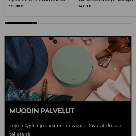
Original Price
Original Price
339,00 €
14,00 €
MUODIN PALVELUT
Löydä tyylisi jokaiseen päivään – tavarataloissa
tai etänä.