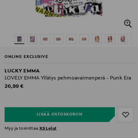
ONLINE EXCLUSIVE
LUCKY EMMA
LOVELY EMMA Yllätys pehmoavaimenperä - Punk Era
Original Price
26,99 €
null
null
LISÄÄ OSTOSKORIIN
Myy ja toimittaa
XS Lelut