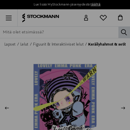
Lue lisää MyStockmann-jäsenyydestä
täältä
Menu
la
ETSI KAIKKI
NAISET
MIEHET
LAPSET
KOTI
KOSMETIIK
Lapset
Lelut
Figuurit & Interaktiiviset lelut
Keräilyhahmot & setit