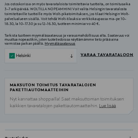
Jos ostoskorissa on myös tavarataloista toimitettavia tuotteita, on toimitusaika
3–7 arkipäivää. WOLTILLA NOPEAMMIN! Voit valita Helsingin tavaratalosta
toimitettaville tuotteille myös Wolt-pikatoimituksen, jos tilaat Helsingin Wolt-
palvelualueen sisällä. Voit tehdä Wolt-tilauksia verkkokaupassa ma–pe 10–
18.30, la 10–17.30 ja su 12–16.30, tuotteen minimiarvo 40 €.
Tarkista tuotteen myymäläsaatavuus ja varausmahdollisuus alta. Saatavuus voi
muuttua nopeastikin, joten tuotetiedoissa näyttämämme tieto pitää aina
varmistaa paikan päällä.
Myymäläsaatavuus
VARAA TAVARATALOON
Helsinki
MAKSUTON TOIMITUS TAVARATALOJEN
PAKETTIAUTOMAATTEIHIN
Nyt kannattaa shoppailla! Saat maksuttoman toimituksen
kaikkien tavaratalojen pakettiautomaatteihin.
Lue lisää