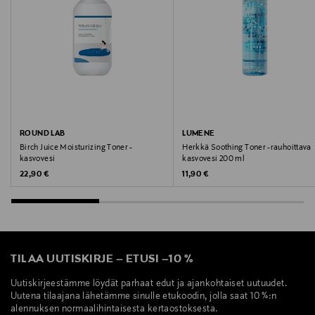
6412600843675
Valmistaja
Lumene Oy
Valmistajan osoite
Lasikuja 2, 02780, Espoo, Finland
ROUND LAB
LUMENE
Birch Juice Moisturizing Toner -
Herkkä Soothing Toner -rauhoittava
kasvovesi
kasvovesi 200 ml
Digitaalinen osoite
Original Price
Original Price
22,90 €
11,90 €
kuluttajapalvelu@lumene.com
TILAA UUTISKIRJE
–
ETUSI
–
10 %
Uutiskirjeestämme löydät parhaat edut ja ajankohtaiset uutuudet.
Uutena tilaajana lähetämme sinulle etukoodin, jolla saat 10 %:n
alennuksen normaalihintaisesta kertaostoksesta.