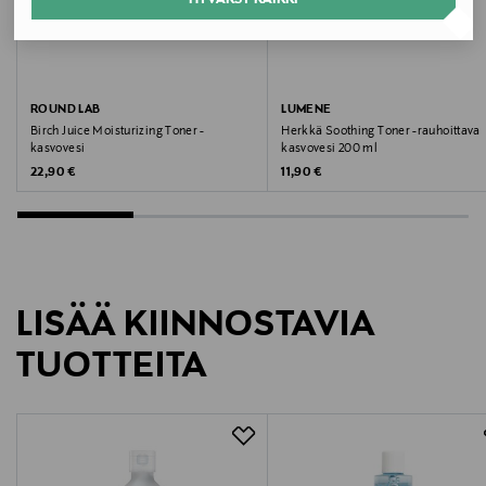
Ihotyyppi
Normaali ja sekaiho, Kuiva iho
Tyyppi
ROUND LAB
LUMENE
Birch Juice Moisturizing Toner -
Herkkä Soothing Toner -rauhoittava
Kasvovesi
kasvovesi
kasvovesi 200 ml
Original Price
Original Price
22,90 €
11,90 €
Väri
NOCOL
Koko
LISÄÄ KIINNOSTAVIA
200 ml
TUOTTEITA
Valmistusmaa
Suomi
Valmistajan tuotenumero