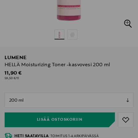
LUMENE
HELLÄ Moisturizing Toner -kasvovesi 200 ml
Original Price
11,90 €
59,50 €/1l
null
null
LISÄÄ OSTOSKORIIN
HETI SAATAVILLA
TOIMITUS 1-4 ARKIPÄIVÄSSÄ