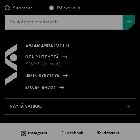
Suomeksi
På svenska
ASIAKASPALVELU
OTA YHTEYTTÄ
+358 9 1211(pvm/mpm)
USEIN KYSYTTYÄ
ETUJEN EHDOT
NÄYTÄ VALIKKO
TUKI & INFO
Instagram
Facebook
Pinterest
AJANKOHTAISTA