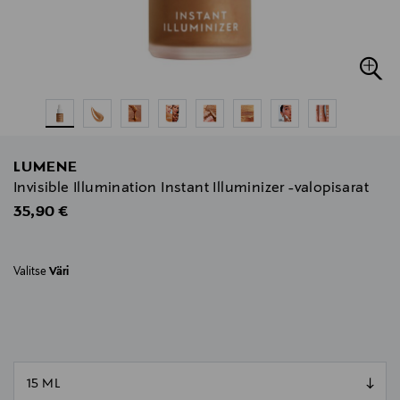
LUMENE
Invisible Illumination Instant Illuminizer -valopisarat
Original Price
35,90 €
Valitse
Väri
null
null