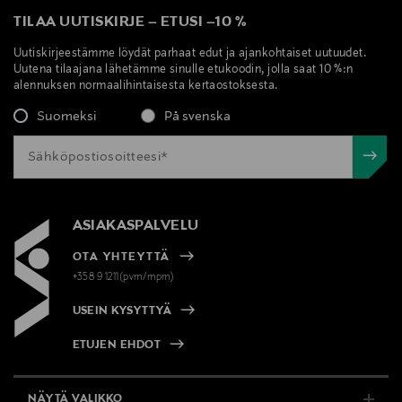
Lumene Oy
TILAA UUTISKIRJE
–
ETUSI
–
10 %
Valmistajan osoite
Uutiskirjeestämme löydät parhaat edut ja ajankohtaiset uutuudet.
Uutena tilaajana lähetämme sinulle etukoodin, jolla saat 10 %:n
Lasikuja 2, 02780, Espoo, Finland
alennuksen normaalihintaisesta kertaostoksesta.
Suomeksi
På svenska
Digitaalinen osoite
kuluttajapalvelu@lumene.com
Avainsanat
heleytys, korostus, valopisarat, lumene
ASIAKASPALVELU
OTA YHTEYTTÄ
+358 9 1211(pvm/mpm)
USEIN KYSYTTYÄ
ETUJEN EHDOT
NÄYTÄ VALIKKO