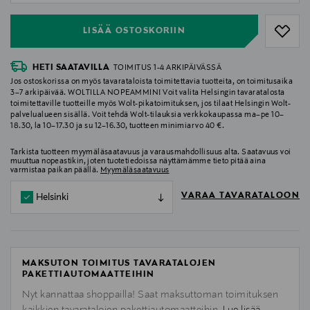
LISÄÄ OSTOSKORIIN
HETI SAATAVILLA
TOIMITUS 1-4 ARKIPÄIVÄSSÄ
Jos ostoskorissa on myös tavarataloista toimitettavia tuotteita, on toimitusaika
3–7 arkipäivää. WOLTILLA NOPEAMMIN! Voit valita Helsingin tavaratalosta
toimitettaville tuotteille myös Wolt-pikatoimituksen, jos tilaat Helsingin Wolt-
palvelualueen sisällä. Voit tehdä Wolt-tilauksia verkkokaupassa ma–pe 10–
18.30, la 10–17.30 ja su 12–16.30, tuotteen minimiarvo 40 €.
Tarkista tuotteen myymäläsaatavuus ja varausmahdollisuus alta. Saatavuus voi
muuttua nopeastikin, joten tuotetiedoissa näyttämämme tieto pitää aina
varmistaa paikan päällä.
Myymäläsaatavuus
VARAA TAVARATALOON
Helsinki
MAKSUTON TOIMITUS TAVARATALOJEN
PAKETTIAUTOMAATTEIHIN
Nyt kannattaa shoppailla! Saat maksuttoman toimituksen