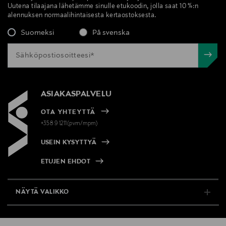
AINESOSALISTA OSTAMASTASI PAKKAUKSESTA.
Uutena tilaajana lähetämme sinulle etukoodin, jolla saat 10 %:n
alennuksen normaalihintaisesta kertaostoksesta.
Valmistusmaa
Suomeksi
På svenska
Suomi
Valmistajan tuotenumero
84896
ASIAKASPALVELU
OTA YHTEYTTÄ
Valmistaja
+358 9 1211(pvm/mpm)
Lumene Oy
USEIN KYSYTTYÄ
Valmistajan osoite
ETUJEN EHDOT
Lasikuja 2, 02780, Espoo, Finland
NÄYTÄ VALIKKO
Digitaalinen osoite
kuluttajapalvelu@lumene.com
TUKI & INFO