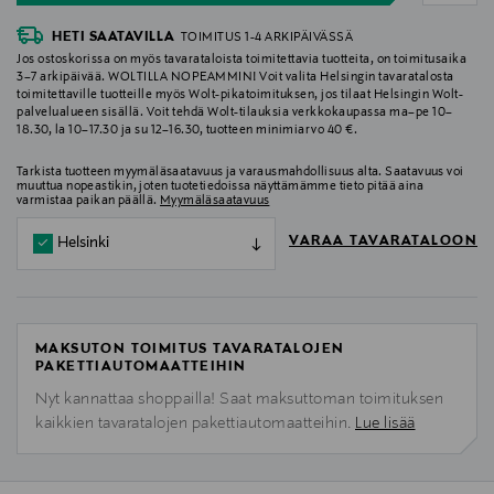
HETI SAATAVILLA
TOIMITUS 1-4 ARKIPÄIVÄSSÄ
Jos ostoskorissa on myös tavarataloista toimitettavia tuotteita, on toimitusaika
3–7 arkipäivää. WOLTILLA NOPEAMMIN! Voit valita Helsingin tavaratalosta
toimitettaville tuotteille myös Wolt-pikatoimituksen, jos tilaat Helsingin Wolt-
palvelualueen sisällä. Voit tehdä Wolt-tilauksia verkkokaupassa ma–pe 10–
18.30, la 10–17.30 ja su 12–16.30, tuotteen minimiarvo 40 €.
Tarkista tuotteen myymäläsaatavuus ja varausmahdollisuus alta. Saatavuus voi
muuttua nopeastikin, joten tuotetiedoissa näyttämämme tieto pitää aina
varmistaa paikan päällä.
Myymäläsaatavuus
VARAA TAVARATALOON
Helsinki
MAKSUTON TOIMITUS TAVARATALOJEN
PAKETTIAUTOMAATTEIHIN
Nyt kannattaa shoppailla! Saat maksuttoman toimituksen
kaikkien tavaratalojen pakettiautomaatteihin.
Lue lisää