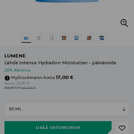
LUMENE
Lähde Intense Hydration Moisturizer - päivävoide
26% Alennus
Discounted Price
17,00 €
MyStockmann-hinta
Original Price
22,90 €
Norm.
340,00 €/1l
458,00 €/1l
null
null
LISÄÄ OSTOSKORIIN