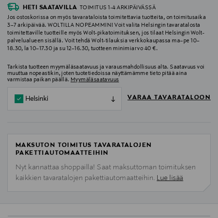
HETI SAATAVILLA
TOIMITUS 1-4 ARKIPÄIVÄSSÄ
Jos ostoskorissa on myös tavarataloista toimitettavia tuotteita, on toimitusaika
3–7 arkipäivää. WOLTILLA NOPEAMMIN! Voit valita Helsingin tavaratalosta
toimitettaville tuotteille myös Wolt-pikatoimituksen, jos tilaat Helsingin Wolt-
palvelualueen sisällä. Voit tehdä Wolt-tilauksia verkkokaupassa ma–pe 10–
18.30, la 10–17.30 ja su 12–16.30, tuotteen minimiarvo 40 €.
Tarkista tuotteen myymäläsaatavuus ja varausmahdollisuus alta. Saatavuus voi
muuttua nopeastikin, joten tuotetiedoissa näyttämämme tieto pitää aina
varmistaa paikan päällä.
Myymäläsaatavuus
VARAA TAVARATALOON
Helsinki
MAKSUTON TOIMITUS TAVARATALOJEN
PAKETTIAUTOMAATTEIHIN
Nyt kannattaa shoppailla! Saat maksuttoman toimituksen
kaikkien tavaratalojen pakettiautomaatteihin.
Lue lisää