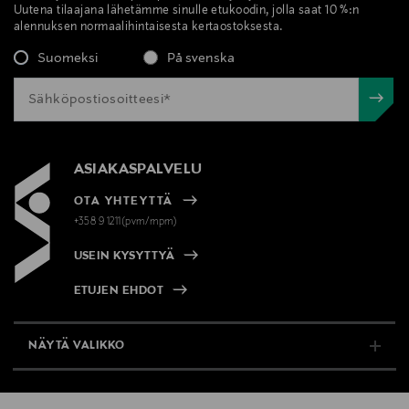
Uutena tilaajana lähetämme sinulle etukoodin, jolla saat 10 %:n
Lumene Oy
alennuksen normaalihintaisesta kertaostoksesta.
Valmistajan osoite
Suomeksi
På svenska
Lasikuja 2, 02780, Espoo, Finland
Digitaalinen osoite
kuluttajapalvelu@lumene.com
ASIAKASPALVELU
OTA YHTEYTTÄ
Avainsanat
+358 9 1211(pvm/mpm)
Lumene, Lähde, hoitoaine, hiukset
USEIN KYSYTTYÄ
ETUJEN EHDOT
NÄYTÄ VALIKKO
TUKI & INFO