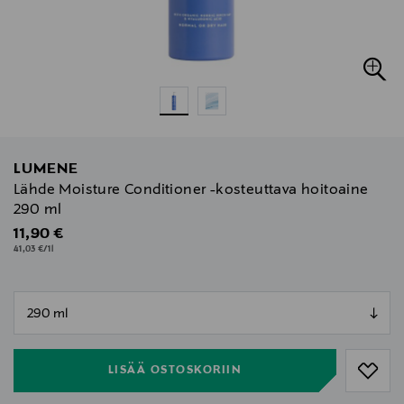
LUMENE
Lähde Moisture Conditioner -kosteuttava hoitoaine
290 ml
Original Price
11,90 €
41,03 €/1l
null
null
LISÄÄ OSTOSKORIIN