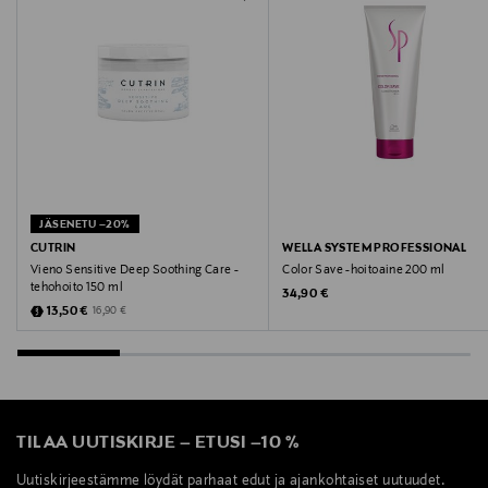
PHENOXYETHANOL, CETRIMONIUM CHLORIDE,
DIPALMITOYLETHYL DIMONIUM CHLORIDE,
BEHENAMIDOPROPYL DIMETHYLAMINE, GLYCERYL
DIBEHENATE, GUAR HYDROXYPROPYLTRIMONIUM
CHLORIDE, ETHYLHEXYLGLYCERIN, LACTIC ACID,
CITRIC ACID, SODIUM HYDROXIDE, SODIUM CITRATE,
LINALOOL, LIMONENE, PARFUM (FRAGRANCE).
AINESOSALISTA SAATTAA OLLA MUUTTUNUT,
TARKISTA AINA AINESOSALISTA OSTAMASTASI
JÄSENETU –20%
PAKKAUKSESTA.
CUTRIN
WELLA SYSTEM PROFESSIONAL
Vieno Sensitive Deep Soothing Care -
Color Save -hoitoaine 200 ml
Valmistusmaa
tehohoito 150 ml
Original Price
34,90 €
Discounted Price
Original Price
13,50 €
16,90 €
Suomi
Valmistajan tuotenumero
87516
TILAA UUTISKIRJE
–
ETUSI
–
10 %
Valmistaja
Uutiskirjeestämme löydät parhaat edut ja ajankohtaiset uutuudet.