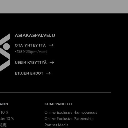
ASIAKASPALVELU
OTA YHTEYTTÄ
+358 9 1211(pvm/mpm)
USEIN KYSYTTYÄ
ETUJEN EHDOT
MANN
KUMPPANEILLE
t 10 %
Online Exclusive -kumppanuus
ster 10 %
Online Exclusive Partnership
优惠
Partner Media