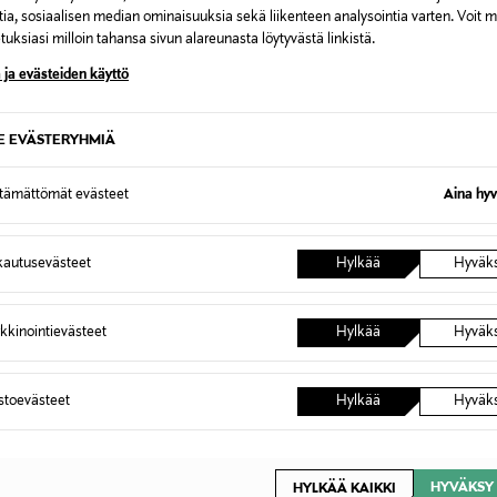
tia, sosiaalisen median ominaisuuksia sekä liikenteen analysointia varten. Voit 
inen tilaukseesi. Voit palauttaa tilaamasi tuotteen 30 vuorokauden ku
0,00 € – 4,90 €
uksiasi milloin tahansa sivun alareunasta löytyvästä linkistä.
lee palauttaa avaamattomissa alkuperäispakkauksissaan ja palautetta
 ja evästeiden käyttö
ÖS NÄISTÄ
7,90 €–50,00 € kuljetusyhtiöstä ja 
SE EVÄSTERYHMIÄ
Alk. 6,90 €, kun toimitus on saatavi
ttämättömät evästeet
Aina hyv
autusevästeet
Hylkää
Hyväk
kkinointievästeet
Hylkää
Hyväk
astoevästeet
Hylkää
Hyväk
HYVÄKSY 
HYLKÄÄ KAIKKI