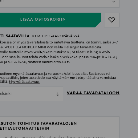
ml
ull
LISÄÄ OSTOSKORIIN
ETI SAATAVILLA
TOIMITUS 1-4 ARKIPÄIVÄSSÄ
korissa on myös tavarataloista toimitettavia tuotteita, on toimitusaika 3–7
ää. WOLTILLA NOPEAMMIN! Voit valita Helsingin tavaratalosta
aville tuotteille myös Wolt-pikatoimituksen, jos tilaat Helsingin Wolt-
lueen sisällä. Voit tehdä Wolt-tilauksia verkkokaupassa ma–pe 10–18.30,
.30 ja su 12–16.30, tuotteen minimiarvo 40 €.
 tuotteen myymäläsaatavuus ja varausmahdollisuus alta. Saatavuus voi
nopeastikin, joten tuotetiedoissa näyttämämme tieto pitää aina varmistaa
äällä.
Myymäläsaatavuus
VARAA TAVARATALOON
elsinki
SUTON TOIMITUS TAVARATALOJEN
ETTIAUTOMAATTEIHIN
kannattaa shoppailla! Saat maksuttoman toimituksen