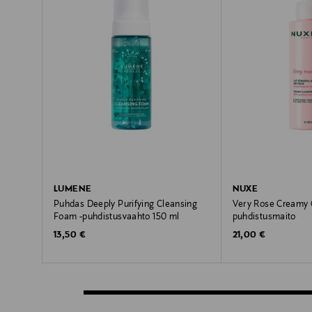
LUMENE
NUXE
Puhdas Deeply Purifying Cleansing
Very Rose Creamy C
Foam -puhdistusvaahto 150 ml
puhdistusmaito
Original Price
Original Price
13,50 €
21,00 €