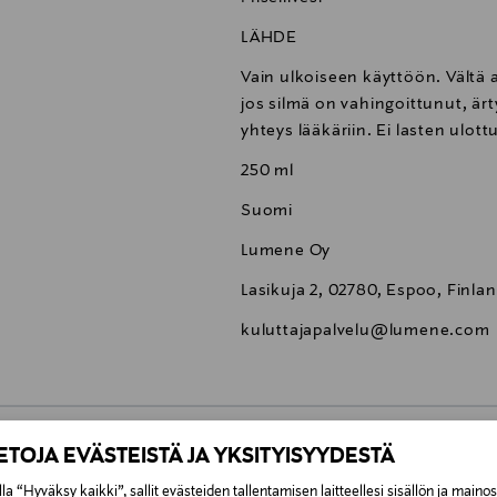
LÄHDE
Vain ulkoiseen käyttöön. Vältä a
jos silmä on vahingoittunut, ärt
yhteys lääkäriin. Ei lasten ulottu
250 ml
Suomi
Lumene Oy
Lasikuja 2, 02780, Espoo, Finla
kuluttajapalvelu@lumene.com
IETOJA EVÄSTEISTÄ JA YKSITYISYYDESTÄ
0,00 €
la “Hyväksy kaikki”, sallit evästeiden tallentamisen laitteellesi sisällön ja maino