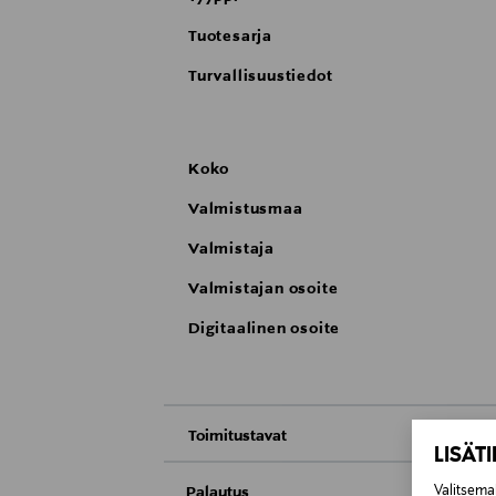
Tuotesarja
Turvallisuustiedot
Koko
Valmistusmaa
Valmistaja
Valmistajan osoite
Digitaalinen osoite
Toimitustavat
LISÄT
Nouto tavaratalosta
Palautus
Valitsemal