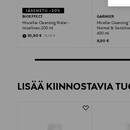
JÄSENETU –20%
BIOEFFECT
GARNIER
Miscellar Cleansing Water -
Micellar Cleansing W
misellivesi 200 ml
Normal & Sensitive 
400 ml
Discounted Price
Original Price
55,90 €
70,00 €
Original Price
9,90 €
LISÄÄ KIINNOSTAVIA TU