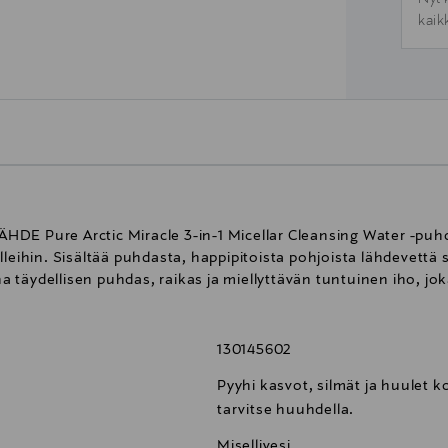
kaik
DE Pure Arctic Miracle 3-in-1 Micellar Cleansing Water -puh
lleihin. Sisältää puhdasta, happipitoista pohjoista lähdevettä 
täydellisen puhdas, raikas ja miellyttävän tuntuinen iho, jok
130145602
Pyyhi kasvot, silmät ja huulet k
tarvitse huuhdella.
Misellivesi