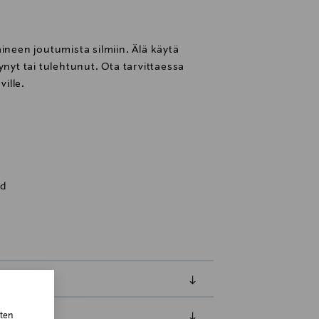
ineen joutumista silmiin. Älä käytä
ynyt tai tulehtunut. Ota tarvittaessa
ville.
nd
sten