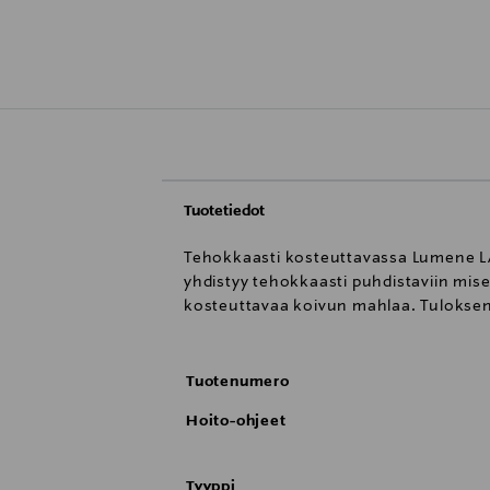
Tuotetiedot
Tehokkaasti kosteuttavassa Lumene LÄH
yhdistyy tehokkaasti puhdistaviin mise
kosteuttavaa koivun mahlaa. Tuloksena 
Tuotenumero
Hoito-ohjeet
Tyyppi