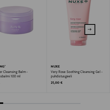
NG'
NUXE
er Cleansing Balm -
Very Rose Soothing Cleansing Gel -
usbalmi 100 ml
puhdistusgeeli
 Price
Original Price
€
21,00 €