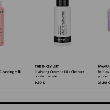
THE INKEY LIST
HWARA
leansing Milk -
Hydrating Cream to Milk Cleanser -
Bellflow
puhdistusvoide
puhdist
Original Price
Original
9,50 €
24,90 