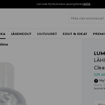
Lue lisää MyStockmann-jäsenyydestä
täältä
KKA
JÄSENEDUT
UUTUUDET
EDUT & IDEAT
PREMI
distus
LUM
LÄHD
Clea
32% A
My
O
1
Norm.
34,00 €/1
n