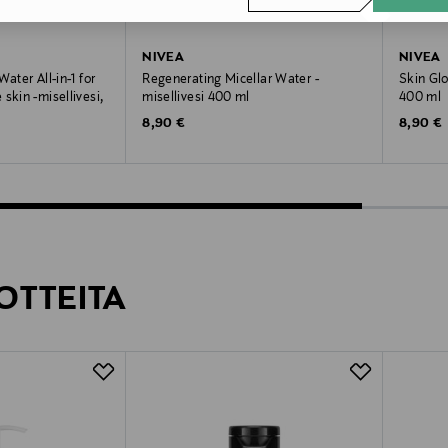
NIVEA
NIVEA
ater All-in-1 for
Regenerating Micellar Water -
Skin Glo
skin -misellivesi,
misellivesi 400 ml
400 ml
Original Price
Original
8,90 €
8,90 €
OTTEITA