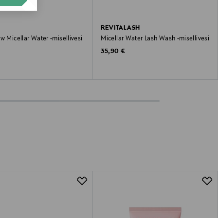
REVITALASH
w Micellar Water -misellivesi
Micellar Water Lash Wash -misellivesi
Original Price
35,90 €
 Price