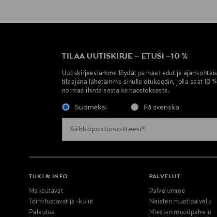
TILAA UUTISKIRJE
–
ETUSI
–
10 %
Uutiskirjeestämme löydät parhaat edut ja ajankohtai
tilaajana lähetämme sinulle etukoodin, jolla saat 10 
normaalihintaisesta kertaostoksesta.
Suomeksi
På svenska
TUKI & INFO
PALVELUT
Maksutavat
Palvelumme
Toimitustavat ja -kulut
Naisten muotipalvelu
Palautus
Miesten muotipalvelu