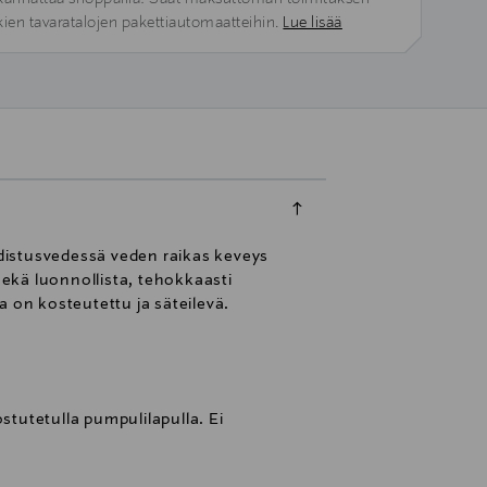
kien tavaratalojen pakettiautomaatteihin.
Lue lisää
distusvedessä veden raikas keveys
sekä luonnollista, tehokkaasti
a on kosteutettu ja säteilevä.
ostutetulla pumpulilapulla. Ei