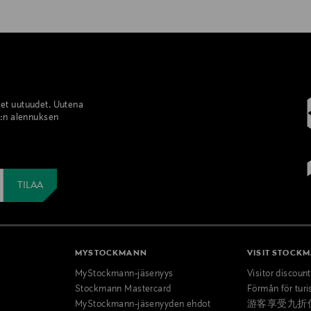
set uutuudet. Uutena
%:n alennuksen
MYSTOCKMANN
VISIT STOCK
MyStockmann-jäsenyys
Visitor discoun
Stockmann Mastercard
Förmån för turi
MyStockmann-jäsenyyden ehdot
游客享受九折