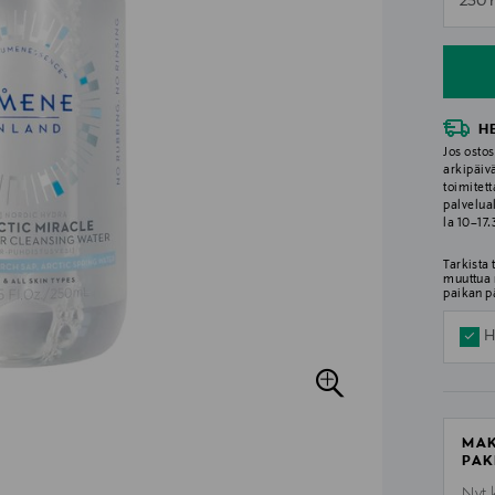
250 
n
H
Jos ostos
arkipäiv
toimitett
palvelua
la 10–17
Tarkista
muuttua 
paikan p
H
MAK
PAK
Nyt 