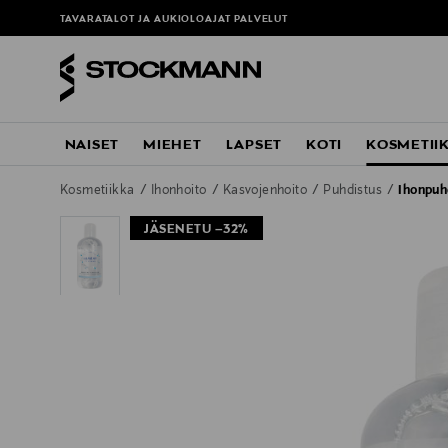
TAVARATALOT JA AUKIOLOAJAT
PALVELUT
NAISET
MIEHET
LAPSET
KOTI
KOSMETII
Kosmetiikka
Ihonhoito
Kasvojenhoito
Puhdistus
Ihonpuh
JÄSENETU –32%