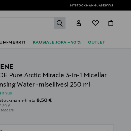
MYSTOCKMANN-JÄSENYYS
label.header.go
UM-MERKIT
KAUSIALE JOPA –40 %
OUTLET
ENE
E Pure Arctic Miracle 3-in-1 Micellar
nsing Water -misellivesi 250 ml
lennus
Discounted Price
8,50 €
Stockmann-hinta
riginal Price
2,50 €
l
50,00 €/1l
ull