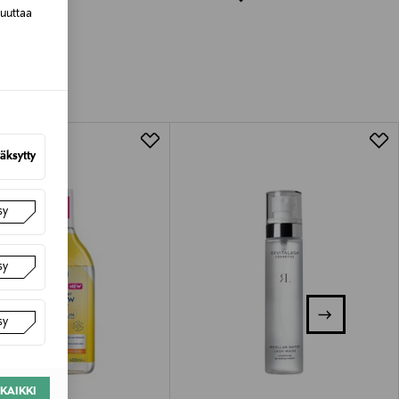
muuttaa
luessa tuotteen vastaanottamisesta.
van tuotteen sinetin tulee olla ehjä.
tuotteen koosta riippuen
lla valittuun osoitteeseen.
äksytty
sy
sy
sy
KAIKKI