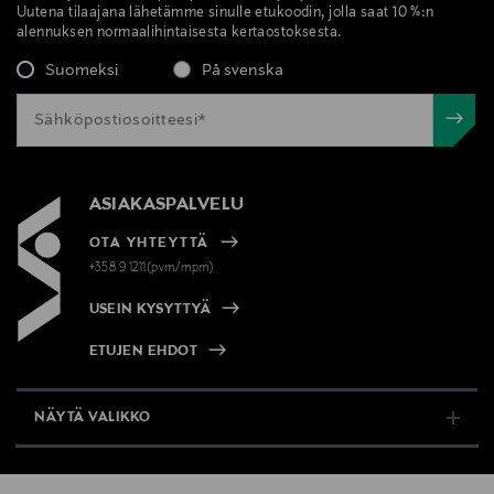
Uutena tilaajana lähetämme sinulle etukoodin, jolla saat 10 %:n
ACETYLOCTAHYDRONAPHTHALENES, AMYL
alennuksen normaalihintaisesta kertaostoksesta.
SALICYLATE, PARFUM (FRAGRANCE), (CI 77491) IRON
Suomeksi
På svenska
OXIDES
Valmistusmaa
Suomi
ASIAKASPALVELU
Valmistajan tuotenumero
OTA YHTEYTTÄ
84985
+358 9 1211(pvm/mpm)
Valmistaja
USEIN KYSYTTYÄ
Lumene Oy
ETUJEN EHDOT
Valmistajan osoite
NÄYTÄ VALIKKO
Lasikuja 2, 02780, Espoo, Finland
TUKI & INFO
Digitaalinen osoite