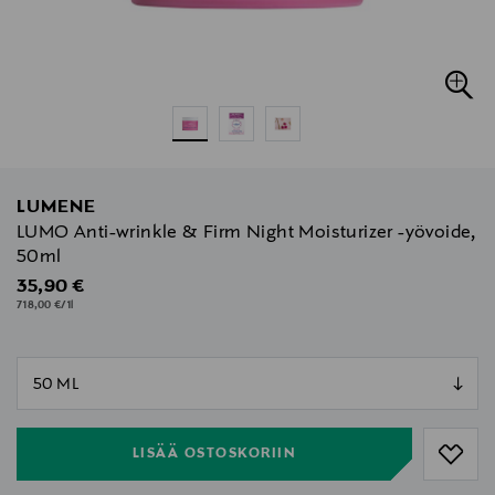
LUMENE
LUMO Anti-wrinkle & Firm Night Moisturizer -yövoide,
50ml
Original Price
35,90 €
718,00 €/1l
null
null
LISÄÄ OSTOSKORIIN