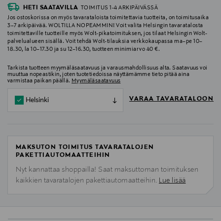
HETI SAATAVILLA
TOIMITUS 1-4 ARKIPÄIVÄSSÄ
Jos ostoskorissa on myös tavarataloista toimitettavia tuotteita, on toimitusaika
3–7 arkipäivää. WOLTILLA NOPEAMMIN! Voit valita Helsingin tavaratalosta
toimitettaville tuotteille myös Wolt-pikatoimituksen, jos tilaat Helsingin Wolt-
palvelualueen sisällä. Voit tehdä Wolt-tilauksia verkkokaupassa ma–pe 10–
18.30, la 10–17.30 ja su 12–16.30, tuotteen minimiarvo 40 €.
Tarkista tuotteen myymäläsaatavuus ja varausmahdollisuus alta. Saatavuus voi
muuttua nopeastikin, joten tuotetiedoissa näyttämämme tieto pitää aina
varmistaa paikan päällä.
Myymäläsaatavuus
VARAA TAVARATALOON
Helsinki
MAKSUTON TOIMITUS TAVARATALOJEN
PAKETTIAUTOMAATTEIHIN
Nyt kannattaa shoppailla! Saat maksuttoman toimituksen
kaikkien tavaratalojen pakettiautomaatteihin.
Lue lisää