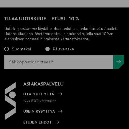
TILAA UUTISKIRJE
–
ETUSI
–
10 %
Uutiskirjeestämme löydät parhaat edut ja ajankohtaiset uutuudet.
Uutena tilaajana lähetämme sinulle etukoodin, jolla saat 10 %:n
alennuksen normaalihintaisesta kertaostoksesta.
Suomeksi
På svenska
ASIAKASPALVELU
OTA YHTEYTTÄ
+358 9 1211(pvm/mpm)
USEIN KYSYTTYÄ
ETUJEN EHDOT