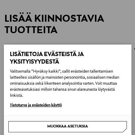
LISÄÄ KIINNOSTAVIA
TUOTTEITA
ONLINE EXCLUSIVE
LISÄTIETOJA EVÄSTEISTÄ JA
YKSITYISYYDESTÄ
Valitsemalla “Hyväksy kaikki”, sallit evästeiden tallentamisen
laitteellesi sisällön ja mainosten personointia, sosiaalisen median
ominaisuuksia sekä liikenteen analysointia varten. Voit muuttaa
evästeasetuksiasi milloin tahansa sivun alareunasta löytyvästä
linkistä.
Tietoturva ja evästeiden käyttö
ALMADA LABEL
HOUSE OF ELLIOTT
MUOKKAA ASETUKSIA
Romy Crepe -toppi
Leonie - Korvakorut
Original Price
Original Price
180,00 €
119,00 €