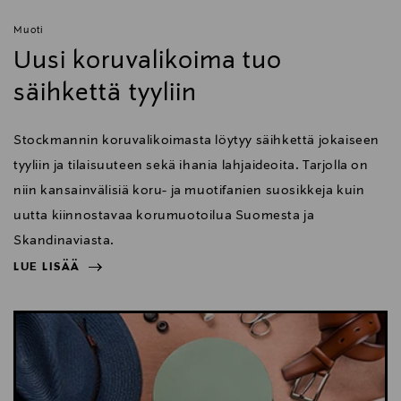
Muoti
Uusi koruvalikoima tuo
säihkettä tyyliin
Stockmannin koruvalikoimasta löytyy säihkettä jokaiseen
tyyliin ja tilaisuuteen sekä ihania lahjaideoita. Tarjolla on
niin kansainvälisiä koru- ja muotifanien suosikkeja kuin
uutta kiinnostavaa korumuotoilua Suomesta ja
Skandinaviasta.
LUE LISÄÄ
NÄYTÄ VÄHEMMÄN
LUE LISÄÄ