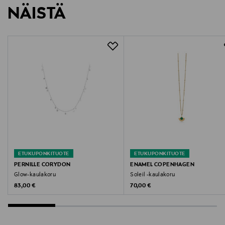
NÄISTÄ
LUE TARKEMMAT PALAUTUSOHJEET
ETUKUPONKITUOTE
ETUKUPONKITUOTE
PERNILLE CORYDON
ENAMEL COPENHAGEN
Glow-kaulakoru
Soleil -kaulakoru
Original Price
Original Price
83,00 €
70,00 €