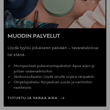
MUODIN PALVELUT
Löydä tyylisi jokaiseen päivään – tavarataloissa
tai etänä.
Monipuoliset pukeutumispalvelut: Apua arjen ja
juhlan vaatevalintoihin
Värikonsultaatio: Löydä sinulle sopiva väripaletti
Ompelupalvelu: Korjaukset uusiin ja vanhoihin
vaatteisiisi
TUTUSTU JA VARAA AIKA