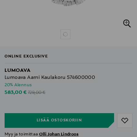
ONLINE EXCLUSIVE
LUMOAVA
Lumoava Aarni Kaulakoru 574600000
20% Alennus
Original Price
Discounted Price
583,00 €
729,00 €
null
null
LISÄÄ OSTOSKORIIN
Myy ja toimittaa
Olli Johan Lindroos