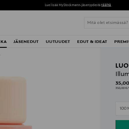
Lue lisää MyStockmann-jäsenyydestä
täältä
KKA
JÄSENEDUT
UUTUUDET
EDUT & IDEAT
PREMI
s
LU
Illu
Origin
35,00
350,00 €/1
n
100 
n