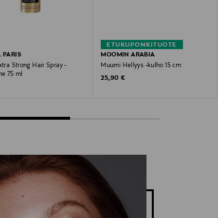
ETUKUPONKITUOTE
L PARIS
MOOMIN ARABIA
xtra Strong Hair Spray -
Muumi Hellyys -kulho 15 cm
ne 75 ml
Original Price
25,90 €
 Price