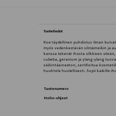
Tuotetiedot
Koe täydellinen puhdistus ilman kuivat
myös vedenkestävän silmämeikin ja auri
kanssa tekevät ihosta silkkisen sileän
cubeba, geranium ja ylang-ylang tuova
säilöntäaineeton, sertifioitua kosmetii
huuhtele huolellisesti. Sopii kaikille iho
Tuotenumero
Hoito-ohjeet