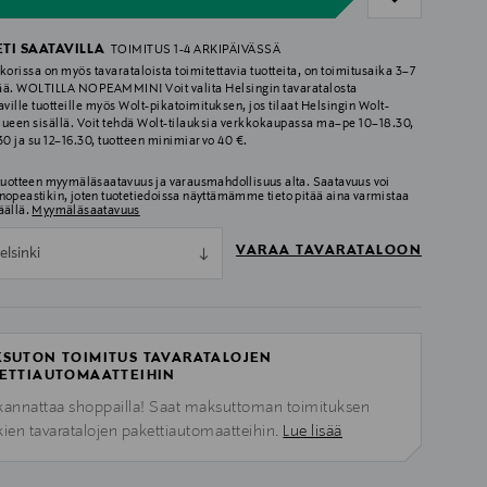
ETI SAATAVILLA
TOIMITUS 1-4 ARKIPÄIVÄSSÄ
korissa on myös tavarataloista toimitettavia tuotteita, on toimitusaika 3–7
ää. WOLTILLA NOPEAMMIN! Voit valita Helsingin tavaratalosta
aville tuotteille myös Wolt-pikatoimituksen, jos tilaat Helsingin Wolt-
lueen sisällä. Voit tehdä Wolt-tilauksia verkkokaupassa ma–pe 10–18.30,
.30 ja su 12–16.30, tuotteen minimiarvo 40 €.
 tuotteen myymäläsaatavuus ja varausmahdollisuus alta. Saatavuus voi
nopeastikin, joten tuotetiedoissa näyttämämme tieto pitää aina varmistaa
äällä.
Myymäläsaatavuus
VARAA TAVARATALOON
elsinki
SUTON TOIMITUS TAVARATALOJEN
ETTIAUTOMAATTEIHIN
kannattaa shoppailla! Saat maksuttoman toimituksen
kien tavaratalojen pakettiautomaatteihin.
Lue lisää