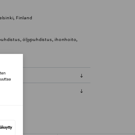
lsinki, Finland
hdistus, öljypuhdistus, ihonhoito,
sten
muuttaa
luessa tuotteen vastaanottamisesta.
van tuotteen sinetin tulee olla ehjä.
tuotteen koosta riippuen
äksytty