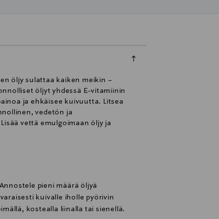
en öljy sulattaa kaiken meikin –
nolliset öljyt yhdessä E-vitamiinin
painoa ja ehkäisee kuivuutta. Litsea
nollinen, vedetön ja
. Lisää vettä emulgoimaan öljy ja
 Annostele pieni määrä öljyä
araisesti kuivalle iholle pyörivin
mällä, kostealla liinalla tai sienellä.