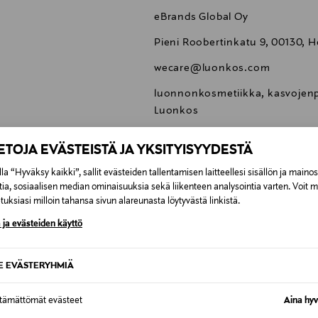
eBrands Global Oy
Pieni Roobertinkatu 9, 00130, He
wecare@luonkos.com
luonnonkosmetiikka, kasvojenpu
Luonkos
IETOJA EVÄSTEISTÄ JA YKSITYISYYDESTÄ
la “Hyväksy kaikki”, sallit evästeiden tallentamisen laitteellesi sisällön ja maino
tia, sosiaalisen median ominaisuuksia sekä liikenteen analysointia varten. Voit 
uksiasi milloin tahansa sivun alareunasta löytyvästä linkistä.
0,00 €
 ja evästeiden käyttö
inen tilaukseesi. Voit palauttaa tilaamasi tuotteen 30 vuorokauden ku
0,00 € – 4,90 €
lee palauttaa avaamattomissa alkuperäispakkauksissaan ja palautetta
SE EVÄSTERYHMIÄ
ÖS NÄISTÄ
7,90 €–50,00 € kuljetusyhtiöstä ja 
ttämättömät evästeet
Aina hyv