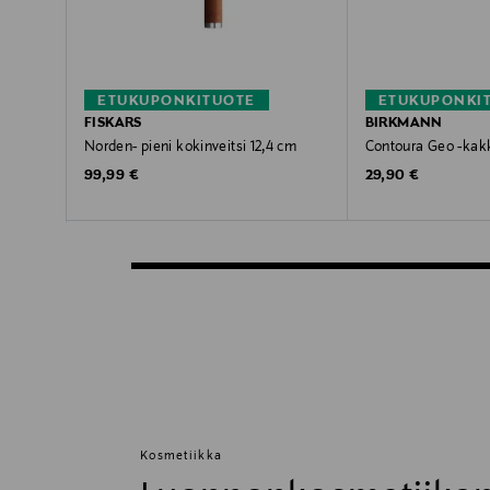
ETUKUPONKITUOTE
ETUKUPONKI
FISKARS
BIRKMANN
Norden- pieni kokinveitsi 12,4 cm
Contoura Geo -kak
Original Price
Original Price
99,99 €
29,90 €
Kosmetiikka