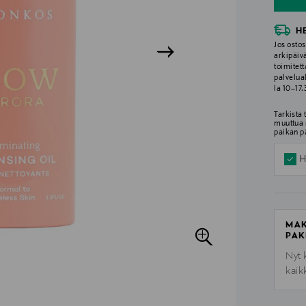
H
Jos ostos
arkipäiv
toimitett
palvelua
la 10–17
Tarkista
muuttua 
paikan p
H
MAK
PAK
Nyt 
kaik