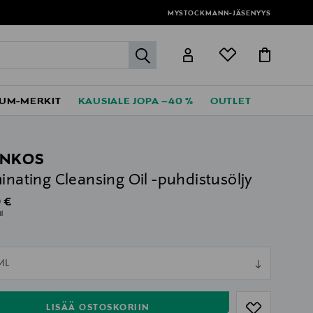
MYSTOCKMANN-JÄSENYYS
label.header.go
UM-MERKIT
KAUSIALE JOPA –40 %
OUTLET
ONKOS
minating Cleansing Oil -puhdistusöljy
al Price
 €
l
ull
ML
ull
LISÄÄ OSTOSKORIIN