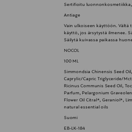
Sertifioitu luonnonkosmetiikka
Antiage
Vain ulkoiseen käyttöön. Vältä 
käyttö, jos ärsytystä ilmenee. S
Säilytä kuivassa paikassa huo
NOCOL
100 ML
Simmondsia Chinensis Seed Oil,
Caprylic/Capric Triglyceride/Mc
Ricinus Communis Seed Oil, Toco
Parfum, Pelargonium Graveolen
Flower Oil Citral*, Geraniol*, L
natural essential oils
Suomi
EB-LK-184