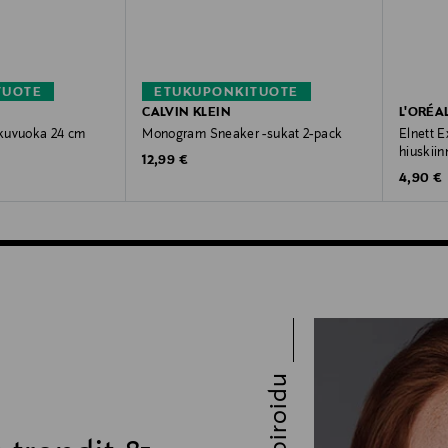
TUOTE
ETUKUPONKITUOTE
CALVIN KLEIN
L'ORÉA
kuvuoka 24 cm
Monogram Sneaker -sukat 2-pack
Elnett E
hiuskiin
Original Price
12,99 €
Original
4,90 €
Inspiroidu