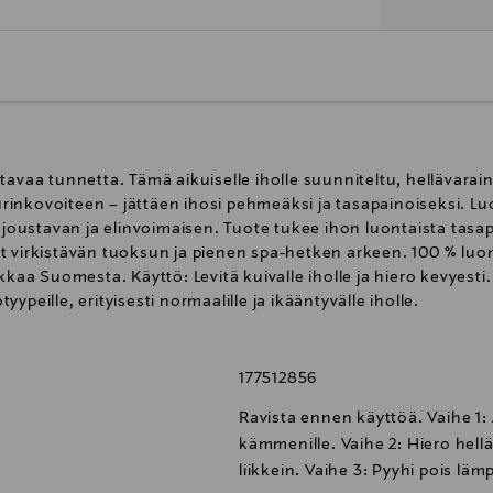
tavaa tunnetta. Tämä aikuiselle iholle suunniteltu, hellävarain
nkovoiteen – jättäen ihosi pehmeäksi ja tasapainoiseksi. Luon
, joustavan ja elinvoimaisen. Tuote tukee ihon luontaista tasa
t virkistävän tuoksun ja pienen spa-hetken arkeen. 100 % luon
kkaa Suomesta. Käyttö: Levitä kuivalle iholle ja hiero kevyesti
tyypeille, erityisesti normaalille ja ikääntyvälle iholle.
177512856
Ravista ennen käyttöä. Vaihe 1:
kämmenille. Vaihe 2: Hiero helläv
liikkein. Vaihe 3: Pyyhi pois lämpi