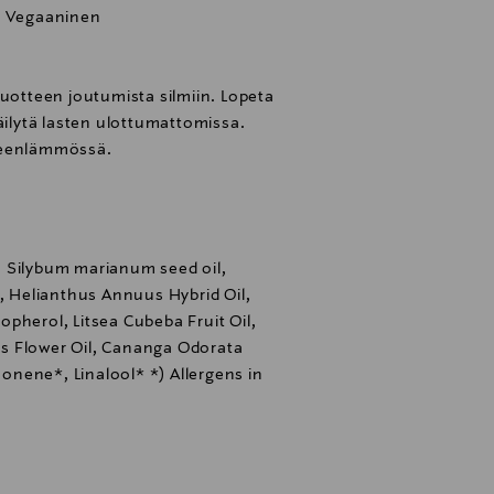
, Vegaaninen
tuotteen joutumista silmiin. Lopeta
äilytä lasten ulottumattomissa.
neenlämmössä.
 Silybum marianum seed oil,
t, Helianthus Annuus Hybrid Oil,
pherol, Litsea Cubeba Fruit Oil,
s Flower Oil, Cananga Odorata
imonene*, Linalool* *) Allergens in