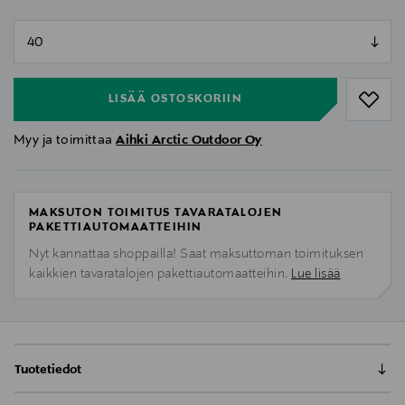
null
null
LISÄÄ OSTOSKORIIN
Myy ja toimittaa
Aihki Arctic Outdoor Oy
MAKSUTON TOIMITUS TAVARATALOJEN
PAKETTIAUTOMAATTEIHIN
Nyt kannattaa shoppailla! Saat maksuttoman toimituksen
kaikkien tavaratalojen pakettiautomaatteihin.
Lue lisää
Tuotetiedot
Luoto 'KAISLA'-takki on kevyt ja säänkestävä. Takin