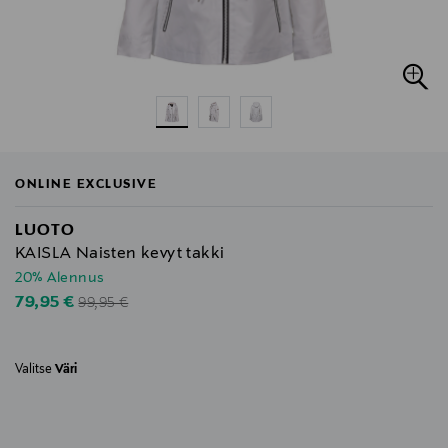
ONLINE EXCLUSIVE
LUOTO
KAISLA Naisten kevyt takki
20% Alennus
Original Price
Discounted Price
79,95 €
99,95 €
Valitse
Väri