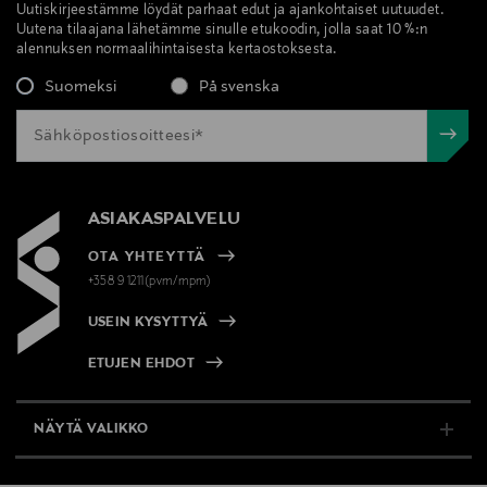
Uutiskirjeestämme löydät parhaat edut ja ajankohtaiset uutuudet.
Uutena tilaajana lähetämme sinulle etukoodin, jolla saat 10 %:n
alennuksen normaalihintaisesta kertaostoksesta.
Suomeksi
På svenska
ASIAKASPALVELU
OTA YHTEYTTÄ
+358 9 1211(pvm/mpm)
USEIN KYSYTTYÄ
ETUJEN EHDOT
NÄYTÄ VALIKKO
TUKI & INFO