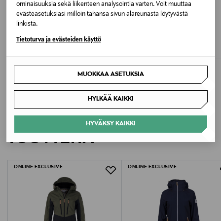
WHITE
ominaisuuksia sekä liikenteen analysointia varten. Voit muuttaa
evästeasetuksiasi milloin tahansa sivun alareunasta löytyvästä
ALE –27%
ALE –33%
linkistä.
Koko
IVALO
LUOTO
Tietoturva ja evästeiden käyttö
JUVA 2.0 Naisten outdoor-takki
KASTE Naisten kevättakki
40
Discounted Price
Discounted Price
Original Price
Original Price
79,95 €
79,95 €
109,95 €
119,95 €
Avainsanat
MUOKKAA ASETUKSIA
Naisten takit, ulkoilutakit
HYLKÄÄ KAIKKI
LISÄÄ KIINNOSTAVIA
HYVÄKSY KAIKKI
TUOTTEITA
ONLINE EXCLUSIVE
ONLINE EXCLUSIVE