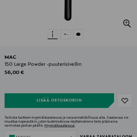
MAC
150 Large Powder -puuterisivellin
Original Price
56,00 €
null
null
LISÄÄ OSTOSKORIIN
Tarkista tuotteen myymäläsaatavuus ja varausmahdollisuus alta. Saatavuus voi
muuttua nopeastikin, joten tuotetiedoissa näyttämämme tieto pitää aina
varmistaa paikan päällä.
Myymäläsaatavuus