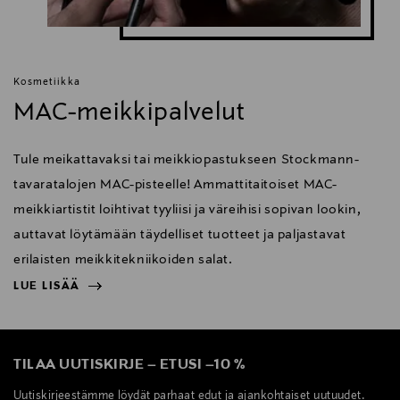
Kosmetiikka
MAC-meikkipalvelut
Tule meikattavaksi tai meikkiopastukseen Stockmann-
tavaratalojen MAC-pisteelle! Ammattitaitoiset MAC-
meikkiartistit loihtivat tyyliisi ja väreihisi sopivan lookin,
auttavat löytämään täydelliset tuotteet ja paljastavat
erilaisten meikkitekniikoiden salat.
LUE LISÄÄ
NÄYTÄ VÄHEMMÄN
LUE LISÄÄ
TILAA UUTISKIRJE
–
ETUSI
–
10 %
Uutiskirjeestämme löydät parhaat edut ja ajankohtaiset uutuudet.