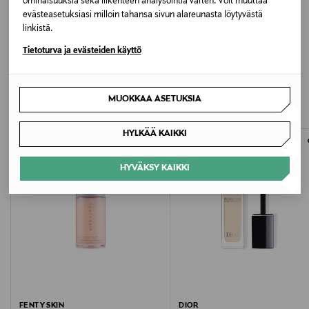
ominaisuuksia sekä liikenteen analysointia varten. Voit muuttaa
evästeasetuksiasi milloin tahansa sivun alareunasta löytyvästä
csfinland@fi.estee.com
linkistä.
Tietoturva ja evästeiden käyttö
LISÄÄ KIINNOSTAVIA
TUOTTEITA
MUOKKAA ASETUKSIA
HYLKÄÄ KAIKKI
HYVÄKSY KAIKKI
FENTY SKIN
DIOR