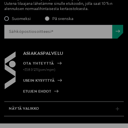
Uutena tilaajana lähetämme sinulle etukoodin, jolla saat 10 %:n
alennuksen normaalihintaisesta kertaostoksesta.
Suomeksi
På svenska
ASIAKASPALVELU
OTA YHTEYTTÄ
+358 9 1211(pvm/mpm)
USEIN KYSYTTYÄ
ETUJEN EHDOT
NÄYTÄ VALIKKO
TUKI & INFO