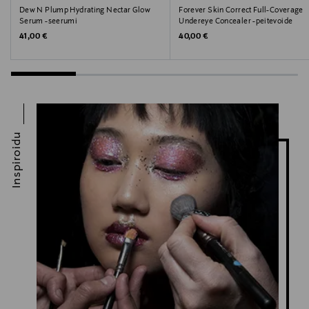
Dew N Plump Hydrating Nectar Glow
Forever Skin Correct Full-Coverage
Serum -seerumi
Undereye Concealer -peitevoide
Original Price
Original Price
41,00 €
40,00 €
Inspiroidu