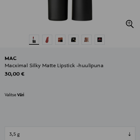
MAC
Macximal Silky Matte Lipstick -huulipuna
Original Price
30,00 €
Valitse
Väri
null
null