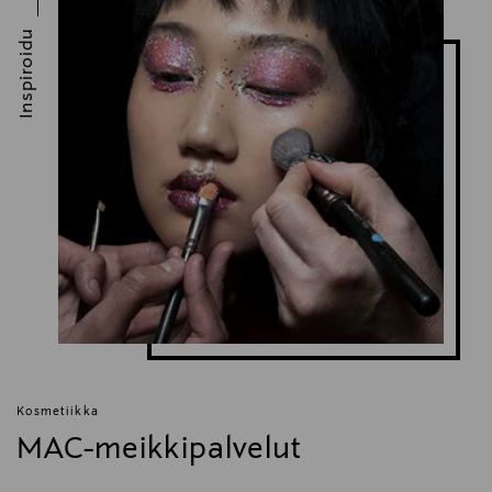
Estee Lauder Finland Oy
Inspiroidu
Valmistajan osoite
Hämeentie 15, 00500, Helsinki, Finland
Digitaalinen osoite
csfinland@fi.estee.com
Avainsanat
MAC, huulet, huulipuna, matta huulipuna, meikit
Kosmetiikka
MAC-meikkipalvelut