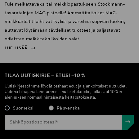
Tule meikattavaksi tai meikkiopastukseen Stockmann-
tavaratalojen MAC-pisteelle! Ammattitaitoiset MAC-
meikkiartistit loihtivat tyyliisi ja väreihisi sopivan lookin,
auttavat löytämään täydelliset tuotteet ja paljastavat
erilaisten meikkitekniikoiden salat.
LUE LISÄÄ
NÄYTÄ VÄHEMMÄN
LUE LISÄÄ
TILAA UUTISKIRJE
–
ETUSI
–
10 %
Uutiskirjeestämme löydät parhaat edut ja ajankohtaiset uutuudet.
Uutena tilaajana lähetämme sinulle etukoodin, jolla saat 10 %:n
alennuksen normaalihintaisesta kertaostoksesta.
Suomeksi
På svenska