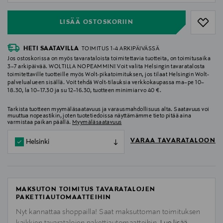
LISÄÄ OSTOSKORIIN
HETI SAATAVILLA
TOIMITUS 1-4 ARKIPÄIVÄSSÄ
Jos ostoskorissa on myös tavarataloista toimitettavia tuotteita, on toimitusaika
3–7 arkipäivää. WOLTILLA NOPEAMMIN! Voit valita Helsingin tavaratalosta
toimitettaville tuotteille myös Wolt-pikatoimituksen, jos tilaat Helsingin Wolt-
palvelualueen sisällä. Voit tehdä Wolt-tilauksia verkkokaupassa ma–pe 10–
18.30, la 10–17.30 ja su 12–16.30, tuotteen minimiarvo 40 €.
Tarkista tuotteen myymäläsaatavuus ja varausmahdollisuus alta. Saatavuus voi
muuttua nopeastikin, joten tuotetiedoissa näyttämämme tieto pitää aina
varmistaa paikan päällä.
Myymäläsaatavuus
VARAA TAVARATALOON
Helsinki
MAKSUTON TOIMITUS TAVARATALOJEN
PAKETTIAUTOMAATTEIHIN
Nyt kannattaa shoppailla! Saat maksuttoman toimituksen