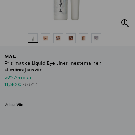
MAC
Prisimatica Liquid Eye Liner -nestemäinen
silmänrajausväri
60% Alennus
Original Price
Discounted Price
11,90 €
30,00 €
Valitse
Väri