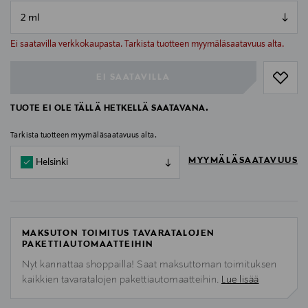
null
null
Ei saatavilla verkkokaupasta. Tarkista tuotteen myymäläsaatavuus alta.
EI SAATAVILLA
TUOTE EI OLE TÄLLÄ HETKELLÄ SAATAVANA.
Tarkista tuotteen myymäläsaatavuus alta.
MYYMÄLÄSAATAVUUS
Helsinki
MAKSUTON TOIMITUS TAVARATALOJEN
PAKETTIAUTOMAATTEIHIN
Nyt kannattaa shoppailla! Saat maksuttoman toimituksen
kaikkien tavaratalojen pakettiautomaatteihin.
Lue lisää