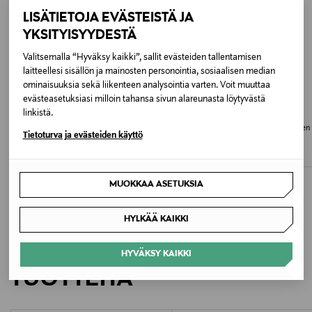
LISÄTIETOJA EVÄSTEISTÄ JA
2 ml
YKSITYISYYDESTÄ
Valmistusmaa
Valitsemalla “Hyväksy kaikki”, sallit evästeiden tallentamisen
laitteellesi sisällön ja mainosten personointia, sosiaalisen median
Saksa
ominaisuuksia sekä liikenteen analysointia varten. Voit muuttaa
evästeasetuksiasi milloin tahansa sivun alareunasta löytyvästä
Valmistajan tuotenumero
linkistä.
L'ORÉAL PARIS
NYX PROFESSIONAL MAKEUP
Infaillible Grip Liquid Liner -
Epic Ink Liner Eyeliner -nestemäinen
SAS1010000
Tietoturva ja evästeiden käyttö
nestemäinen silmänrajausväri
silmänrajausväri
Original Price
Original Price
16,90 €
15,50 €
Valmistaja
MUOKKAA ASETUKSIA
Estee Lauder Finland Oy
HYLKÄÄ KAIKKI
Valmistajan osoite
LISÄÄ KIINNOSTAVIA
Hämeentie 15, 00500, Helsinki, Finland
HYVÄKSY KAIKKI
TUOTTEITA
Digitaalinen osoite
csfinland@fi.estee.com