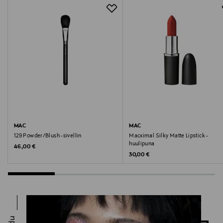
Avainsanat
silmänrajaus, nestemäinen silmänrajaus, meikki, MAC
MAC
MAC
129 Powder/Blush -sivellin
Macximal Silky Matte Lipstick -
huulipuna
Original Price
46,00 €
Original Price
30,00 €