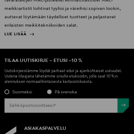
tavaratalojen MAC-pisteelle! Ammattitaitoiset MAC-
meikkiartistit loihtivat tyyliisi ja väreihisi sopivan lookin,
auttavat löytämään täydelliset tuotteet ja paljastavat
erilaisten meikkitekniikoiden salat.
LUE LISÄÄ
NÄYTÄ VÄHEMMÄN
LUE LISÄÄ
TILAA UUTISKIRJE
–
ETUSI
–
10 %
Uutiskirjeestämme löydät parhaat edut ja ajankohtaiset uutuudet.
Uutena tilaajana lähetämme sinulle etukoodin, jolla saat 10 %:n
alennuksen normaalihintaisesta kertaostoksesta.
Suomeksi
På svenska
ASIAKASPALVELU