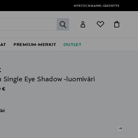
MYSTOCKMANN-JÄSENYYS
label.header.go
EAT
PREMIUM-MERKIT
OUTLET
C
n Single Eye Shadow -luomiväri
al Price
 €
äri