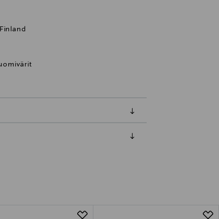
 Finland
luomivärit
luessa tuotteen vastaanottamisesta.
van tuotteen sinetin tulee olla ehjä.
tuotteen koosta riippuen
lla valittuun osoitteeseen.