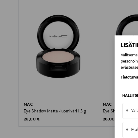
LISÄT
Valitsemal
personoin
evästeaset
Tietoturva
HALLIT
MAC
MAC
+
Väl
Eye Shadow Matte -luomiväri 1,5 g
Eye Shadow Matte -
Original Price
Original Price
26,00 €
26,00 €
+
Muk