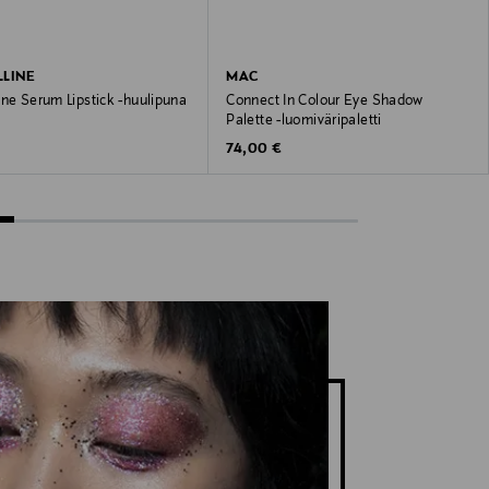
LINE
MAC
ne Serum Lipstick -huulipuna
Connect In Colour Eye Shadow
Palette -luomiväripaletti
 Price
Original Price
74,00 €