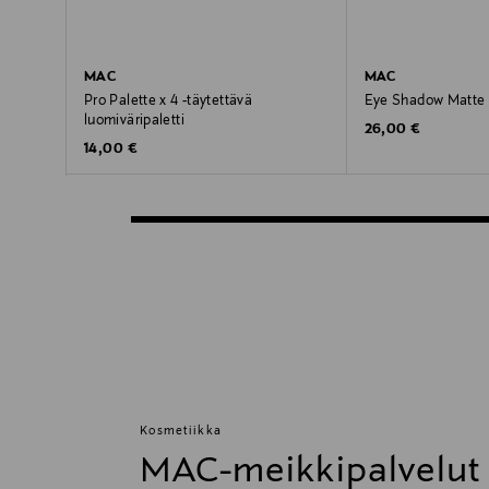
MAC
MAC
Pro Palette x 4 -täytettävä
Eye Shadow Matte -
luomiväripaletti
Original Price
26,00 €
Original Price
14,00 €
Kosmetiikka
MAC-meikkipalvelut