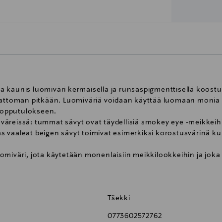
a kaunis luomiväri kermaisella ja runsaspigmenttisellä koos
attoman pitkään. Luomiväriä voidaan käyttää luomaan monia eri
 lopputulokseen.
äreissä: tummat sävyt ovat täydellisiä smokey eye -meikkeih
 vaaleat beigen sävyt toimivat esimerkiksi korostusvärinä ku
miväri, jota käytetään monenlaisiin meikkilookkeihin ja joka 
olinssien käyttäjille.
Tšekki
0773602572762