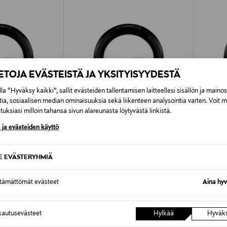
IETOJA EVÄSTEISTÄ JA YKSITYISYYDESTÄ
la “Hyväksy kaikki”, sallit evästeiden tallentamisen laitteellesi sisällön ja maino
tia, sosiaalisen median ominaisuuksia sekä liikenteen analysointia varten. Voit 
uksiasi milloin tahansa sivun alareunasta löytyvästä linkistä.
 ja evästeiden käyttö
SE EVÄSTERYHMIÄ
MAC
MAC
ttämättömät evästeet
Aina hyv
luomiväri 1,5 g
Eye Shadow Matte -luomiväri 1,5 g
Eye Shad
Original Price
Original
26,00 €
26,00 
autusevästeet
Hylkää
Hyväk