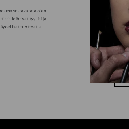
tockmann-tavaratalojen
tit loihtivat tyyliisi ja
äydelliset tuotteet ja
.