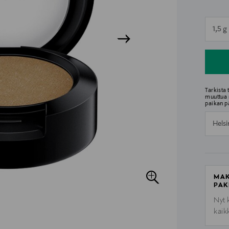
n
1,5 g
n
Tarkista
muuttua 
paikan p
Helsi
MAK
PAK
Nyt 
kaik