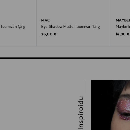
MAC
MAYBEL
luomiväri 1,5 g
Eye Shadow Matte -luomiväri 1,5 g
Maybelli
Original Price
Original
26,00 €
14,90 €
Inspiroidu