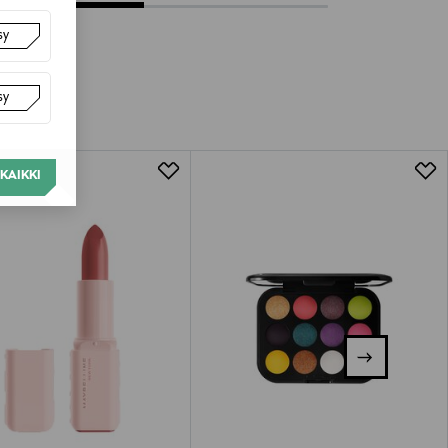
sy
sy
KAIKKI