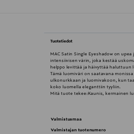
Tuotetiedot
MAC Satin Single Eyeshadow on upea j
intensiivisen värin, joka kestää uskom
helppo levittää ja häivyttää haluttuun
Tämä luomiväri on saatavana monissa v
ulkonurkkaan ja luomivakoon, kun taas
koko luomella eleganttiin tyyliin.
Mitä tuote tekee:Kaunis, kermainen luo
silmälääkäreiden toimesta. Soveltuu piil
Valmistusmaa
Valmistajan tuotenumero