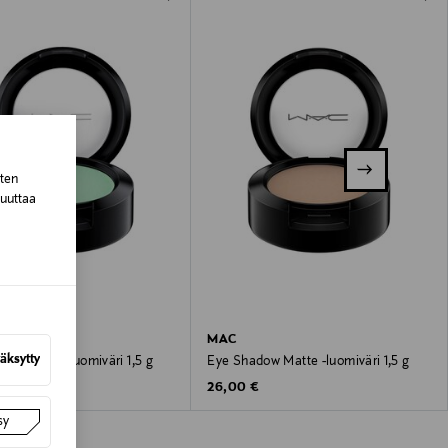
sten
muuttaa
MAC
äksytty
ow Matte -luomiväri 1,5 g
Eye Shadow Matte -luomiväri 1,5 g
 Price
Original Price
€
26,00 €
sy