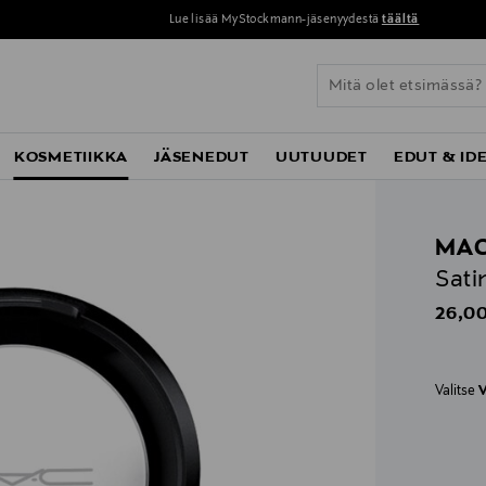
Lue lisää MyStockmann-jäsenyydestä
täältä
KOSMETIIKKA
JÄSENEDUT
UUTUUDET
EDUT & ID
MA
Sati
Origin
26,00
Valitse
V