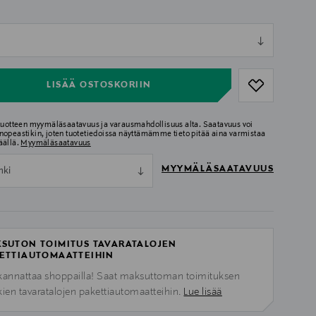
ull
ull
LISÄÄ OSTOSKORIIN
 tuotteen myymäläsaatavuus ja varausmahdollisuus alta. Saatavuus voi
nopeastikin, joten tuotetiedoissa näyttämämme tieto pitää aina varmistaa
äällä.
Myymäläsaatavuus
MYYMÄLÄSAATAVUUS
nki
SUTON TOIMITUS TAVARATALOJEN
ETTIAUTOMAATTEIHIN
kannattaa shoppailla! Saat maksuttoman toimituksen
kien tavaratalojen pakettiautomaatteihin.
Lue lisää