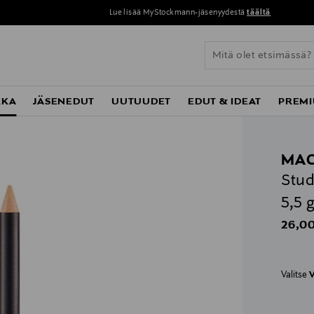
Lue lisää MyStockmann-jäsenyydestä
täältä
KKA
JÄSENEDUT
UUTUUDET
EDUT & IDEAT
PREMI
MA
Stud
5,5 
Origin
26,00
Valitse
V