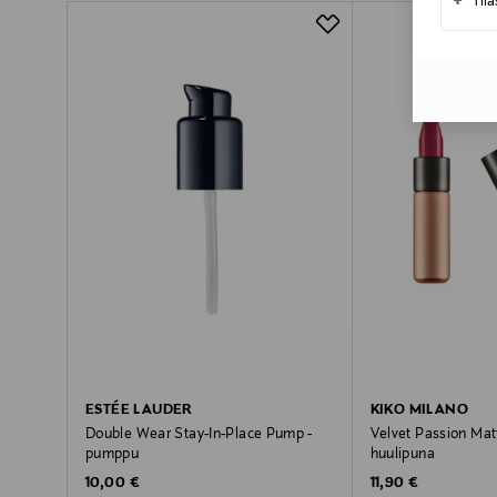
+
Til
ESTÉE LAUDER
KIKO MILANO
Double Wear Stay-In-Place Pump -
Velvet Passion Matt
pumppu
huulipuna
Original Price
Original Price
10,00 €
11,90 €