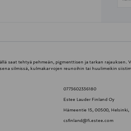
ällä saat tehtyä pehmeän, pigmenttisen ja tarkan rajauksen. V
sena silmissä, kulmakarvojen reunoihin tai huulimeikin siisti
0773602336180
Estee Lauder Finland Oy
Hämeentie 15, 00500, Helsinki,
csfinland@fi.estee.com