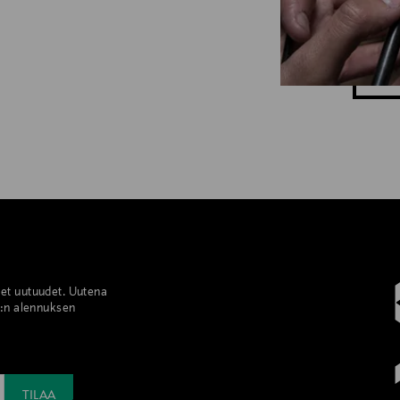
set uutuudet. Uutena
%:n alennuksen