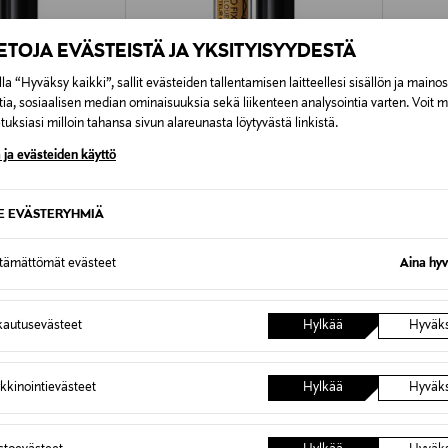
IETOJA EVÄSTEISTÄ JA YKSITYISYYDESTÄ
la “Hyväksy kaikki”, sallit evästeiden tallentamisen laitteellesi sisällön ja maino
tia, sosiaalisen median ominaisuuksia sekä liikenteen analysointia varten. Voit 
uksiasi milloin tahansa sivun alareunasta löytyvästä linkistä.
 ja evästeiden käyttö
MAC
MAC
our Corrector -
Studio Fix 24HR Colour Corrector -
Studio F
peitevoide
peitevo
SE EVÄSTERYHMIÄ
Original Price
Original
19,00 €
19,00 €
ttämättömät evästeet
Aina hyv
autusevästeet
Hylkää
Hyväk
OTTEITA
kkinointievästeet
Hylkää
Hyväk