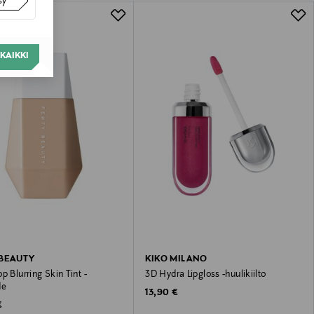
sy
KAIKKI
 BEAUTY
KIKO MILANO
p Blurring Skin Tint -
3D Hydra Lipgloss -huulikiilto
de
Original Price
13,90 €
 Price
€