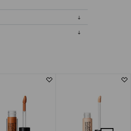
luessa tuotteen vastaanottamisesta.
van tuotteen sinetin tulee olla ehjä.
tuotteen koosta riippuen
lla valittuun osoitteeseen.