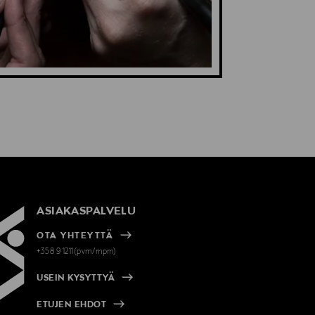
ASIAKASPALVELU
OTA YHTEYTTÄ
+358 9 1211(pvm/mpm)
USEIN KYSYTTYÄ
ETUJEN EHDOT