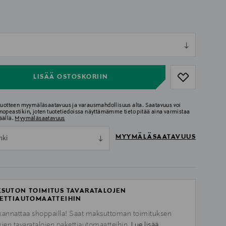
ull
ull
LISÄÄ OSTOSKORIIN
 tuotteen myymäläsaatavuus ja varausmahdollisuus alta. Saatavuus voi
nopeastikin, joten tuotetiedoissa näyttämämme tieto pitää aina varmistaa
äällä.
Myymäläsaatavuus
MYYMÄLÄSAATAVUUS
nki
SUTON TOIMITUS TAVARATALOJEN
ETTIAUTOMAATTEIHIN
kannattaa shoppailla! Saat maksuttoman toimituksen
kien tavaratalojen pakettiautomaatteihin.
Lue lisää