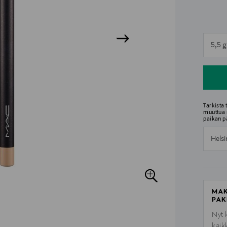
n
5,5 g
n
Tarkista
muuttua 
paikan p
Helsi
MAK
PAK
Nyt 
kaik