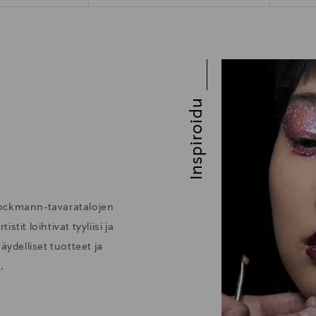
Inspiroidu
tockmann-tavaratalojen
tit loihtivat tyyliisi ja
äydelliset tuotteet ja
.