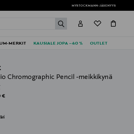
MYSTOCKMANN-JÄSENYYS
label.header.go
UM-MERKIT
KAUSIALE JOPA –40 %
OUTLET
C
io Chromographic Pencil -meikkikynä
g
al Price
 €
äri