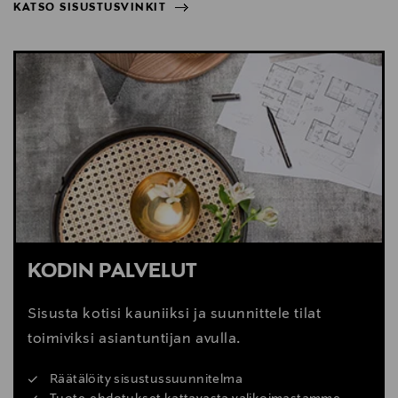
KATSO SISUSTUSVINKIT
NÄYTÄ VÄHEMMÄN
KATSO SISUSTUSVINKIT
KODIN PALVELUT
Sisusta kotisi kauniiksi ja suunnittele tilat
toimiviksi asiantuntijan avulla.
Räätälöity sisustussuunnitelma