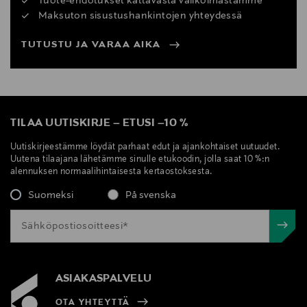
Tuote-ehdotukset kattavasta valikoimastamme
Maksuton sisustushankintojen yhteydessä
TUTUSTU JA VARAA AIKA
TILAA UUTISKIRJE
–
ETUSI
–
10 %
Uutiskirjeestämme löydät parhaat edut ja ajankohtaiset uutuudet.
Uutena tilaajana lähetämme sinulle etukoodin, jolla saat 10 %:n
alennuksen normaalihintaisesta kertaostoksesta.
Suomeksi
På svenska
ASIAKASPALVELU
OTA YHTEYTTÄ