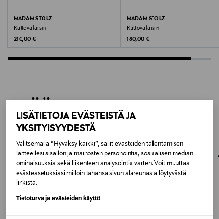
48x28,5 cm
MADAM STOLZ
MADAM STOLZ
Avainsanat
Kattovalaisin
Kattovalaisin
Original Price
Original Price
210,00 €
180,00 €
valaisin, lamppu, rotinki, kattovalaisin, Boho sisustus
LISÄÄ KIINNOSTAVIA
LISÄTIETOJA EVÄSTEISTÄ JA
TUOTTEITA
YKSITYISYYDESTÄ
Valitsemalla “Hyväksy kaikki”, sallit evästeiden tallentamisen
laitteellesi sisällön ja mainosten personointia, sosiaalisen median
ONLINE EXCLUSIVE
ominaisuuksia sekä liikenteen analysointia varten. Voit muuttaa
evästeasetuksiasi milloin tahansa sivun alareunasta löytyvästä
linkistä.
Tietoturva ja evästeiden käyttö