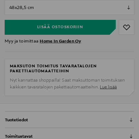
null
null
LISÄÄ OSTOSKORIIN
Myy ja toimittaa
Home In Garden Oy
MAKSUTON TOIMITUS TAVARATALOJEN
PAKETTIAUTOMAATTEIHIN
Nyt kannattaa shoppailla! Saat maksuttoman toimituksen
kaikkien tavaratalojen pakettiautomaatteihin.
Lue lisää
Tuotetiedot
Rottinkilamppu
Toimitustavat
Kaunis kevyt rottinkilamppunvarjostin