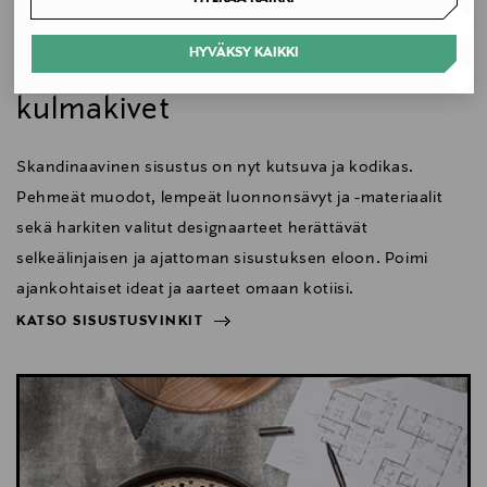
Koti
HYVÄKSY KAIKKI
Skandinaavisen sisustuksen
kulmakivet
Skandinaavinen sisustus on nyt kutsuva ja kodikas.
Pehmeät muodot, lempeät luonnonsävyt ja -materiaalit
sekä harkiten valitut designaarteet herättävät
selkeälinjaisen ja ajattoman sisustuksen eloon. Poimi
ajankohtaiset ideat ja aarteet omaan kotiisi.
KATSO SISUSTUSVINKIT
NÄYTÄ VÄHEMMÄN
KATSO SISUSTUSVINKIT