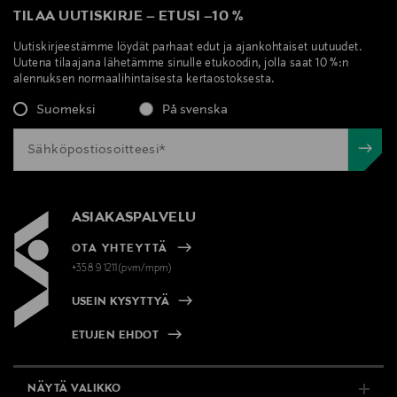
TILAA UUTISKIRJE
–
ETUSI
–
10 %
Uutiskirjeestämme löydät parhaat edut ja ajankohtaiset uutuudet.
Uutena tilaajana lähetämme sinulle etukoodin, jolla saat 10 %:n
alennuksen normaalihintaisesta kertaostoksesta.
Suomeksi
På svenska
ASIAKASPALVELU
OTA YHTEYTTÄ
+358 9 1211(pvm/mpm)
USEIN KYSYTTYÄ
ETUJEN EHDOT
NÄYTÄ VALIKKO