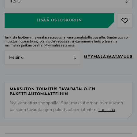
null
LISÄÄ OSTOSKORIIN
Tarkista tuotteen myymäläsaatavuus ja varausmahdollisuus alta. Saatavuus voi
muuttua nopeastikin, joten tuotetiedoissa näyttämämme tieto pitää aina
varmistaa paikan päällä.
Myymäläsaatavuus
MYYMÄLÄSAATAVUUS
Helsinki
MAKSUTON TOIMITUS TAVARATALOJEN
PAKETTIAUTOMAATTEIHIN
Nyt kannattaa shoppailla! Saat maksuttoman toimituksen
kaikkien tavaratalojen pakettiautomaatteihin.
Lue lisää