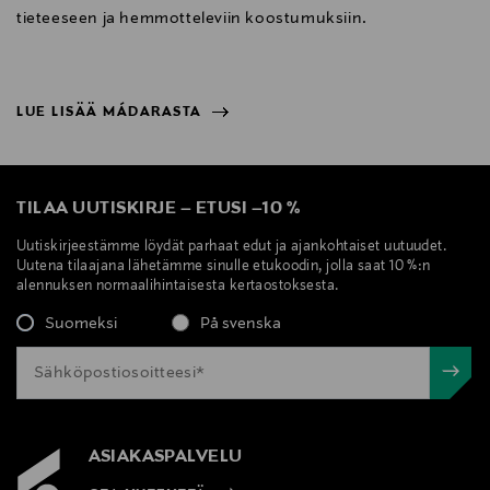
tieteeseen ja hemmotteleviin koostumuksiin.
LUE LISÄÄ MÁDARASTA
NÄYTÄ VÄHEMMÄN
LUE LISÄÄ MÁDARASTA
TILAA UUTISKIRJE
–
ETUSI
–
10 %
Uutiskirjeestämme löydät parhaat edut ja ajankohtaiset uutuudet.
Uutena tilaajana lähetämme sinulle etukoodin, jolla saat 10 %:n
alennuksen normaalihintaisesta kertaostoksesta.
Suomeksi
På svenska
ASIAKASPALVELU