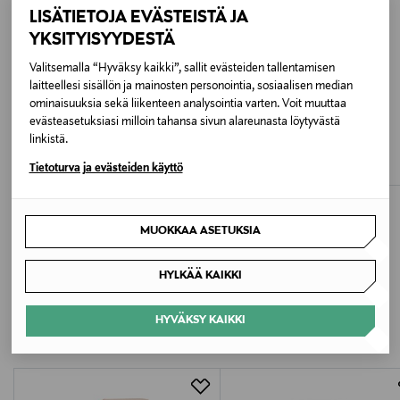
OIL, NIGELLA SATIVA (BLACK CUMIN) SEED OIL,
LISÄTIETOJA EVÄSTEISTÄ JA
GLYCOLIPIDS, ALUMINUM HYDROXIDE,
YKSITYISYYDESTÄ
GLYCOSPHINGOLIPIDS, AQUA/WATER, VANILLIN,
Valitsemalla “Hyväksy kaikki”, sallit evästeiden tallentamisen
TERPINEOL, LINALYL ACETATE, ANETHOLE, GERANIOL,
laitteellesi sisällön ja mainosten personointia, sosiaalisen median
CI 77891 (TITANIUM DIOXIDE), [CI 77491, CI 77492, CI
ominaisuuksia sekä liikenteen analysointia varten. Voit muuttaa
MADARA
MADARA
77499 (IRON OXIDES)]
evästeasetuksiasi milloin tahansa sivun alareunasta löytyvästä
Age Protecting SPF 30 -aurinkovoide
Mineral SPF50 Sunscreen Stick -
kasvoille 40 ml
aurinkopuikko
linkistä.
Original Price
Original Price
Valmistusmaa
39,50 €
27,90 €
Tietoturva ja evästeiden käyttö
Latvia
Valmistajan tuotenumero
MUOKKAA ASETUKSIA
NA3434
HYLKÄÄ KAIKKI
LISÄÄ KIINNOSTAVIA
Valmistaja
TUOTTEITA
HYVÄKSY KAIKKI
Transmeri Oy
Valmistajan osoite