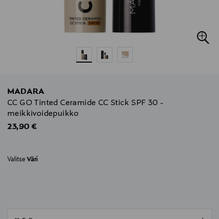
MADARA
CC GO Tinted Ceramide CC Stick SPF 30 -
meikkivoidepuikko
Original Price
23,90 €
Valitse
Väri
null