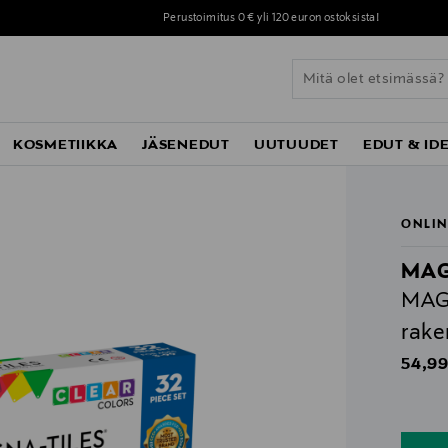
Perustoimitus 0 € yli 120 euron ostoksista!
KOSMETIIKKA
JÄSENEDUT
UUTUUDET
EDUT & ID
ONLIN
MAG
MAG
rake
Origin
54,99
n
n