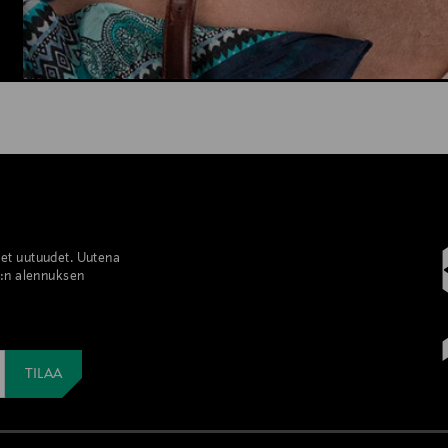
set uutuudet. Uutena
%:n alennuksen