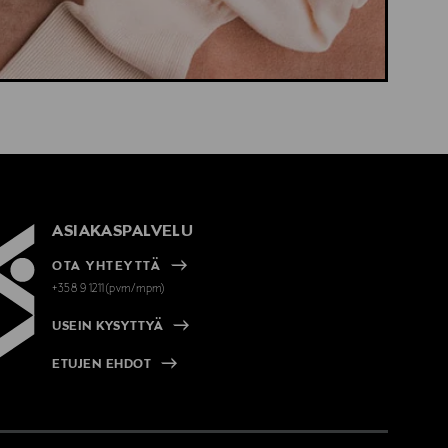
ASIAKASPALVELU
OTA YHTEYTTÄ
+358 9 1211(pvm/mpm)
USEIN KYSYTTYÄ
ETUJEN EHDOT