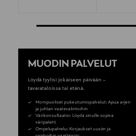
MUODIN PALVELUT
Löydä tyylisi jokaiseen päivään –
tavarataloissa tai etänä.
Monipuoliset pukeutumispalvelut: Apua arjen
ja juhlan vaatevalintoihin
Värikonsultaatio: Löydä sinulle sopiva
väripaletti
Ompelupalvelu: Korjaukset uusiin ja
vanhoihin vaatteisiisi