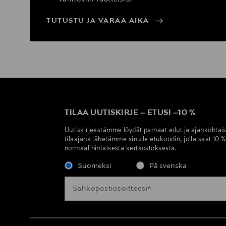
TUTUSTU JA VARAA AIKA
TILAA UUTISKIRJE
–
ETUSI
–
10 %
Uutiskirjeestämme löydät parhaat edut ja ajankohtai
tilaajana lähetämme sinulle etukoodin, jolla saat 10 
normaalihintaisesta kertaostoksesta.
Suomeksi
På svenska