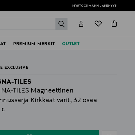
MYSTOCKMANN-JÄSENYYS
label.header.go
EAT
PREMIUM-MERKIT
OUTLET
E EXCLUSIVE
NA-TILES
NA-TILES Magneettinen
nnussarja Kirkkaat värit, 32 osaa
al Price
 €
ull
ull