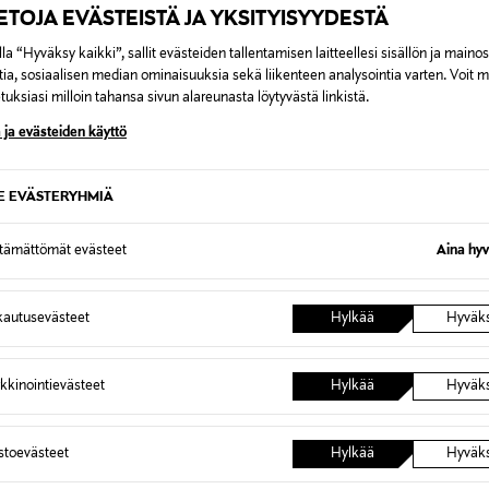
IETOJA EVÄSTEISTÄ JA YKSITYISYYDESTÄ
la “Hyväksy kaikki”, sallit evästeiden tallentamisen laitteellesi sisällön ja maino
tia, sosiaalisen median ominaisuuksia sekä liikenteen analysointia varten. Voit 
uksiasi milloin tahansa sivun alareunasta löytyvästä linkistä.
 ja evästeiden käyttö
LEGO HARRY POTTER
LEGO E
SE EVÄSTERYHMIÄ
LEGO Harry Potter Puhuva
LEGO Edi
etti Koirankoppi,
lajitteluhattu 76429
jalkapal
ttämättömät evästeet
Aina hyv
Original Price
Original
119,99 €
34,99 
autusevästeet
Hylkää
Hyväk
kkinointievästeet
Hylkää
Hyväk
OTTEITA
astoevästeet
Hylkää
Hyväk