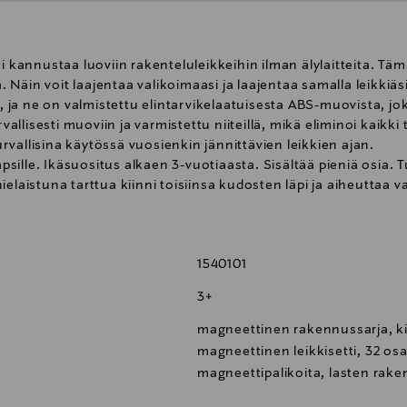
i kannustaa luoviin rakenteluleikkeihin ilman älylaitteita. Tä
Näin voit laajentaa valikoimaasi ja laajentaa samalla leikkiä
, ja ne on valmistettu elintarvikelaatuisesta ABS-muovista, joka 
rvallisesti muoviin ja varmistettu niiteillä, mikä eliminoi kaikki
vallisina käytössä vuosienkin jännittävien leikkien ajan.
lapsille. Ikäsuositus alkaen 3-vuotiaasta. Sisältää pieniä osia.
ielaistuna tarttua kiinni toisiinsa kudosten läpi ja aiheuttaa 
gneetti joutuu nielaistuksi tai kurkkuun.
1540101
3+
magneettinen rakennussarja, kir
magneettinen leikkisetti, 32 os
magneettipalikoita, lasten rake