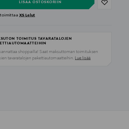
LISÄÄ OSTOSKORIIN
 toimittaa
XS Lelut
SUTON TOIMITUS TAVARATALOJEN
ETTIAUTOMAATTEIHIN
kannattaa shoppailla! Saat maksuttoman toimituksen
kien tavaratalojen pakettiautomaatteihin.
Lue lisää