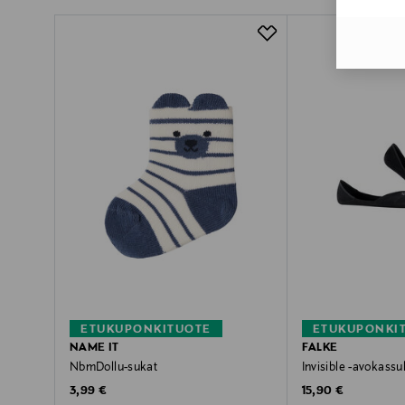
ETUKUPONKITUOTE
ETUKUPONKI
NAME IT
FALKE
NbmDollu-sukat
Invisible -avokassu
Original Price
Original Price
3,99 €
15,90 €