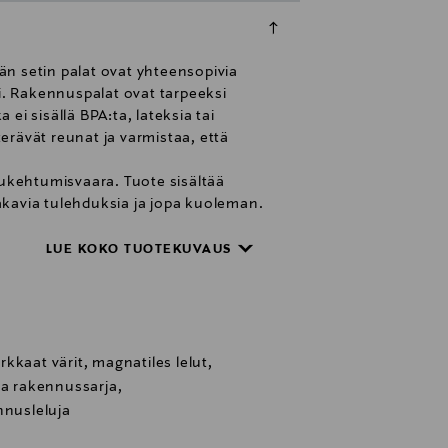
män setin palat ovat yhteensopivia
si. Rakennuspalat ovat tarpeeksi
ei sisällä BPA:ta, lateksia tai
 terävät reunat ja varmistaa, että
 Tukehtumisvaara. Tuote sisältää
vakavia tulehduksia ja jopa kuoleman.
LUE KOKO TUOTEKUVAUS
kkaat värit, magnatiles lelut,
aa rakennussarja,
nnusleluja