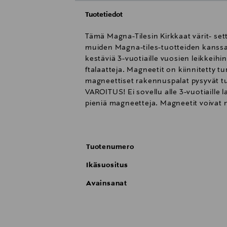
Tuotetiedot
Tämä Magna-Tilesin Kirkkaat värit- sett
muiden Magna-tiles-tuotteiden kanssa. 
kestäviä 3-vuotiaille vuosien leikkeihin
ftalaatteja. Magneetit on kiinnitetty tu
magneettiset rakennuspalat pysyvät tur
VAROITUS! Ei sovellu alle 3-vuotiaille 
pieniä magneetteja. Magneetit voivat n
Hakeudu välittömästi lääkäriin, jos ma
Tuotenumero
Ikäsuositus
Avainsanat