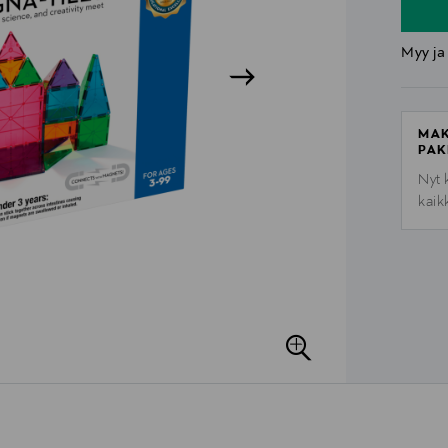
Myy ja
MAK
PAK
Nyt 
kaik