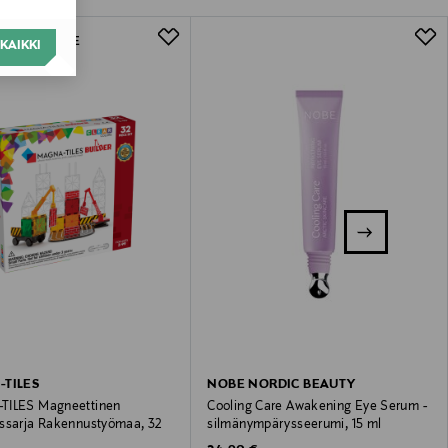
E EXCLUSIVE
KAIKKI
TILES
NOBE NORDIC BEAUTY
TILES Magneettinen
Cooling Care Awakening Eye Serum -
ssarja Rakennustyömaa, 32
silmänympärysseerumi, 15 ml