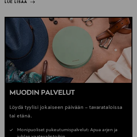
LUE LISÄÄ
NÄYTÄ VÄHEMMÄN
LUE LISÄÄ
MUODIN PALVELUT
Löydä tyylisi jokaiseen päivään – tavarataloissa
tai etänä.
Monipuoliset pukeutumispalvelut: Apua arjen ja
juhlan vaatevalintoihin