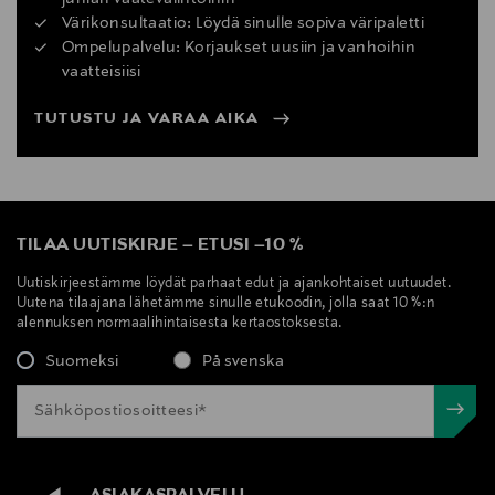
Värikonsultaatio: Löydä sinulle sopiva väripaletti
Ompelupalvelu: Korjaukset uusiin ja vanhoihin
vaatteisiisi
TUTUSTU JA VARAA AIKA
TILAA UUTISKIRJE
–
ETUSI
–
10 %
Uutiskirjeestämme löydät parhaat edut ja ajankohtaiset uutuudet.
Uutena tilaajana lähetämme sinulle etukoodin, jolla saat 10 %:n
alennuksen normaalihintaisesta kertaostoksesta.
Suomeksi
På svenska