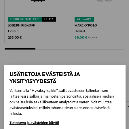
ETUKUPONKITUOTE
UUTTA
ALE –40%
JOSEPH RIBKOFF
MARC O'POLO
Housut
Housut
Original Price
Discounted Price
Original Price
255,00 €
69,00 €
115,95 €
LISÄTIETOJA EVÄSTEISTÄ JA
LISÄÄ KIINNOSTAVIA
YKSITYISYYDESTÄ
TUOTTEITA
Valitsemalla “Hyväksy kaikki”, sallit evästeiden tallentamisen
laitteellesi sisällön ja mainosten personointia, sosiaalisen median
ominaisuuksia sekä liikenteen analysointia varten. Voit muuttaa
ONLINE EXCLUSIVE
ONLINE EXCLUSIVE
evästeasetuksiasi milloin tahansa sivun alareunasta löytyvästä
linkistä.
Tietoturva ja evästeiden käyttö