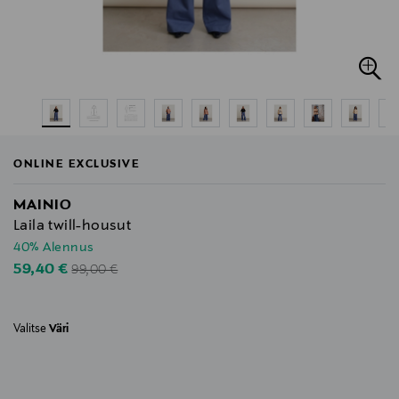
ONLINE EXCLUSIVE
MAINIO
Laila twill-housut
40% Alennus
Original Price
Discounted Price
59,40 €
99,00 €
Valitse
Väri