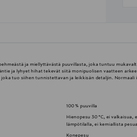
 pehmeästä ja miellyttävästä puuvillasta, joka tuntuu mukaval
äntie ja lyhyet hihat tekevät siitä monipuolisen vaatteen ark
joka tuo siihen tunnistettavan ja leikkisän detaljin. Normaali
100 % puuvilla
Hienopesu 30 °C, ei valkaisua, e
lämpötilalla, ei kemiallista pesu
Konepesu