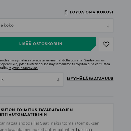
LÖYDÄ OMA KOKOSI
ull
tse koko
ull
LISÄÄ OSTOSKORIIN
 tuotteen myymäläsaatavuus ja varausmahdollisuus alta. Saatavuus voi
nopeastikin, joten tuotetiedoissa näyttämämme tieto pitää aina varmistaa
äällä.
Myymäläsaatavuus
MYYMÄLÄSAATAVUUS
nki
SUTON TOIMITUS TAVARATALOJEN
ETTIAUTOMAATTEIHIN
kannattaa shoppailla! Saat maksuttoman toimituksen
kien tavaratalojen pakettiautomaatteihin.
Lue lisää