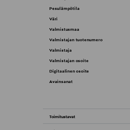
Pesulämpötila
Väri
Valmistusmaa
Valmistajan tuotenumero
Valmistaja
Valmistajan osoite
Digitaalinen osoite
Avainsanat
Toimitustavat
Nouto tavaratalosta