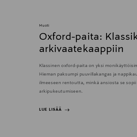
Muoti
Oxford-paita: Klass
arkivaatekaappiin
Klassinen oxford-paita on yksi monikäyttöisi
Hieman paksumpi puuvillakangas ja nappikau
ilmeeseen rentoutta, minkä ansiosta se sopii e
arkipukeutumiseen.
LUE LISÄÄ