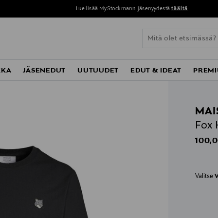
Lue lisää MyStockmann-jäsenyydestä
täältä
KKA
JÄSENEDUT
UUTUUDET
EDUT & IDEAT
PREMI
MAI
Fox 
Origin
100,0
Valitse
V