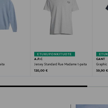
ETUKUPONKITUOTE
ETU
A.P.C
GANT
aita
Jersey Standard Rue Madame t-paita
Graphic 
Original Price
Original
120,00 €
59,90 