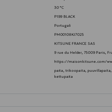
30 °C
P199 BLACK
Portugali
PM00108KJ7025
KITSUNE FRANCE SAS
9 rue du Helder, 75009 Paris, F
https://maisonkitsune.com/ww
paita, trikoopaita, puuvillapaita
kettupaita
0,00 €