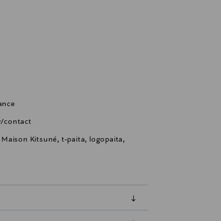
rance
/contact
, Maison Kitsuné, t-paita, logopaita,