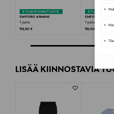
+
Muk
ETUKUPONKITUOTE
ETUKUPONKI
EMPORIO ARMANI
EMPORIO ARMAN
T-paita
T-paita
+
Mar
Original Price
Original Price
119,90 €
119,90 €
+
Til
LISÄÄ KIINNOSTAVIA TU