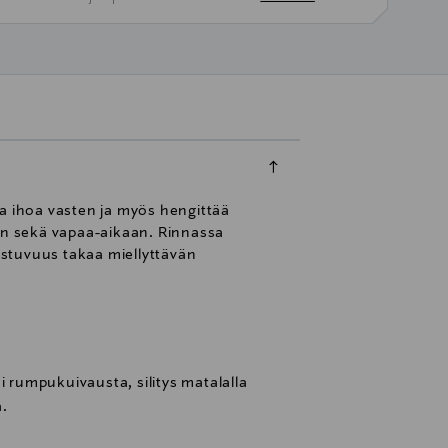
ta ihoa vasten ja myös hengittää
een sekä vapaa-aikaan. Rinnassa
 istuvuus takaa miellyttävän
i rumpukuivausta, silitys matalalla
a.