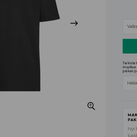
n
Vali
n
Tarkista
muuttua 
paikan p
Helsi
MAK
PAK
Nyt 
kaik