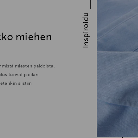
Inspiroidu
ikko miehen
mmistä miesten paidoista.
lus tuovat paidan
tenkin siistiin