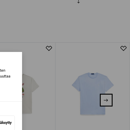
luessa tuotteen vastaanottamisesta.
tuotteen koosta riippuen
lla valittuun osoitteeseen.
sten
muuttaa
äksytty