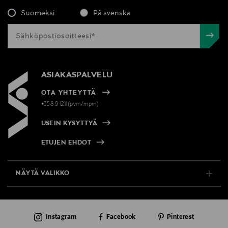
Digitaalinen osoite
Suomeksi
På svenska
neuvonta@loreal.com
Avainsanat
Maison Margiela, Replica, tuoksu, hajuvesi
ASIAKASPALVELU
OTA YHTEYTTÄ
+358 9 1211(pvm/mpm)
USEIN KYSYTTYÄ
ETUJEN EHDOT
NÄYTÄ VALIKKO
TUKI & INFO
Instagram
Facebook
Pinterest
AJANKOHTAISTA