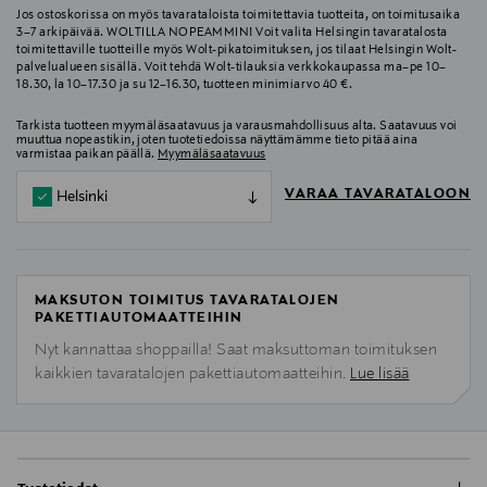
Jos ostoskorissa on myös tavarataloista toimitettavia tuotteita, on toimitusaika
3–7 arkipäivää. WOLTILLA NOPEAMMIN! Voit valita Helsingin tavaratalosta
toimitettaville tuotteille myös Wolt-pikatoimituksen, jos tilaat Helsingin Wolt-
palvelualueen sisällä. Voit tehdä Wolt-tilauksia verkkokaupassa ma–pe 10–
18.30, la 10–17.30 ja su 12–16.30, tuotteen minimiarvo 40 €.
Tarkista tuotteen myymäläsaatavuus ja varausmahdollisuus alta. Saatavuus voi
muuttua nopeastikin, joten tuotetiedoissa näyttämämme tieto pitää aina
varmistaa paikan päällä.
Myymäläsaatavuus
VARAA TAVARATALOON
Helsinki
MAKSUTON TOIMITUS TAVARATALOJEN
PAKETTIAUTOMAATTEIHIN
Nyt kannattaa shoppailla! Saat maksuttoman toimituksen
kaikkien tavaratalojen pakettiautomaatteihin.
Lue lisää