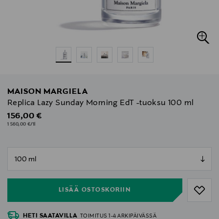
MAISON MARGIELA
Replica Lazy Sunday Morning EdT -tuoksu 100 ml
Original Price
156,00 €
1 560,00 €/1l
null
null
LISÄÄ OSTOSKORIIN
HETI SAATAVILLA
TOIMITUS 1-4 ARKIPÄIVÄSSÄ