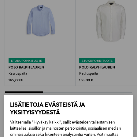
100 % lyocell
Väri
726 MINERAL GREEN
Koko
S
ETUKUPONKITUOTE
ETUKUPONKITUOTE
Valmistusmaa
POLO RALPH LAUREN
POLO RALPH LAUREN
Kauluspaita
Kauluspaita
Turkki
Original Price
Original Price
145,00 €
155,00 €
Valmistajan tuotenumero
M61039
LISÄTIETOJA EVÄSTEISTÄ JA
YKSITYISYYDESTÄ
Valmistaja
LISÄÄ KIINNOSTAVIA
Valitsemalla “Hyväksy kaikki”, sallit evästeiden tallentamisen
Makia Clothing Oy
laitteellesi sisällön ja mainosten personointia, sosiaalisen median
TUOTTEITA
ominaisuuksia sekä liikenteen analysointia varten. Voit muuttaa