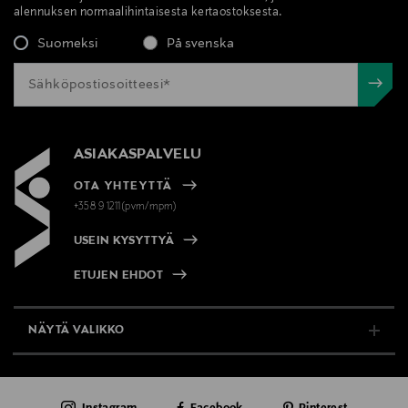
alennuksen normaalihintaisesta kertaostoksesta.
Suomeksi
På svenska
ASIAKASPALVELU
OTA YHTEYTTÄ
+358 9 1211(pvm/mpm)
USEIN KYSYTTYÄ
ETUJEN EHDOT
NÄYTÄ VALIKKO
TUKI & INFO