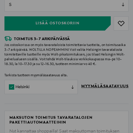
null
null
LISÄÄ OSTOSKORIIN
TOIMITUS 3–7 ARKIPÄIVÄSSÄ
Jos ostoskorissa on myös tavarataloista toimitettavia tuotteita, on toimitusaika
3–7 arkipäivää. WOLTILLA NOPEAMMIN! Voit valita Helsingin tavaratalosta
toimitettaville tuotteille myös Wolt-pikatoimituksen, jos tilaat Helsingin Wolt-
palvelualueen sisällä. Voit tehdä Wolt-tilauksia verkkokaupassa ma–pe 10–
18.30, la 10–17.30 ja su 12–16.30, tuotteen minimiarvo 40 €.
Tarkista tuotteen myymäläsaatavuus alta.
MYYMÄLÄSAATAVUUS
Helsinki
MAKSUTON TOIMITUS TAVARATALOJEN
PAKETTIAUTOMAATTEIHIN
Nyt kannattaa shoppailla! Saat maksuttoman toimituksen