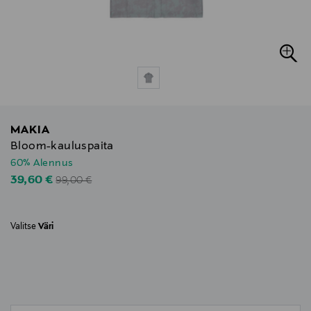
MAKIA
Bloom-kauluspaita
60% Alennus
Original Price
Discounted Price
39,60 €
99,00 €
Valitse
Väri