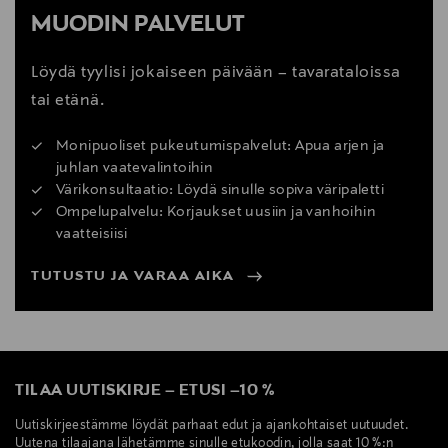
MUODIN PALVELUT
Löydä tyylisi jokaiseen päivään – tavarataloissa
tai etänä.
Monipuoliset pukeutumispalvelut: Apua arjen ja
juhlan vaatevalintoihin
Värikonsultaatio: Löydä sinulle sopiva väripaletti
Ompelupalvelu: Korjaukset uusiin ja vanhoihin
vaatteisiisi
TUTUSTU JA VARAA AIKA
TILAA UUTISKIRJE
–
ETUSI
–
10 %
Uutiskirjeestämme löydät parhaat edut ja ajankohtaiset uutuudet.
Uutena tilaajana lähetämme sinulle etukoodin, jolla saat 10 %:n