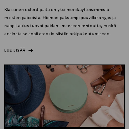
Klassinen oxford-paita on yksi monikäyttöisimmistä
miesten paidoista. Hieman paksumpi puuvillakangas ja
nappikaulus tuovat paidan ilmeeseen rentoutta, minkä
ansiosta se sopii etenkin siistiin arkipukeutumiseen.
LUE LISÄÄ
NÄYTÄ VÄHEMMÄN
LUE LISÄÄ