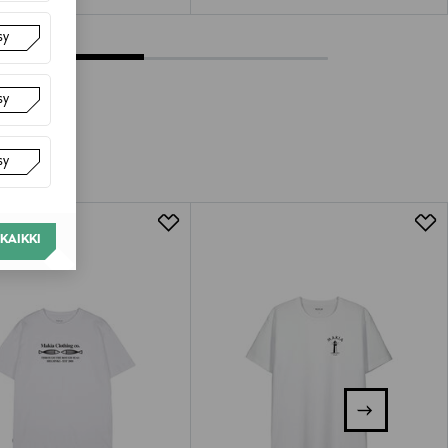
sy
sy
sy
KAIKKI