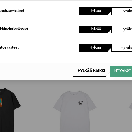
autusevästeet
Hylkää
Hyväk
kkinointievästeet
Hylkää
Hyväk
OTTEITA
astoevästeet
Hylkää
Hyväk
HYVÄKSY 
HYLKÄÄ KAIKKI