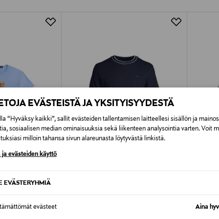
Alk. 6,90 €, kun toimitus on saatavi
IETOJA EVÄSTEISTÄ JA YKSITYISYYDESTÄ
la “Hyväksy kaikki”, sallit evästeiden tallentamisen laitteellesi sisällön ja maino
tia, sosiaalisen median ominaisuuksia sekä liikenteen analysointia varten. Voit 
uksiasi milloin tahansa sivun alareunasta löytyvästä linkistä.
 ja evästeiden käyttö
UUT
ETUKUPONKITUOTE
ETU
SE EVÄSTERYHMIÄ
REN
LACOSTE
Y-3
T-paita
Logo t-p
ttämättömät evästeet
Aina hyv
Original Price
Original
e
80,00 €
120,00