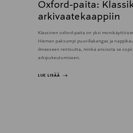
Oxford-paita: Klass
arkivaatekaappiin
Klassinen oxford-paita on yksi monikäyttöisi
Hieman paksumpi puuvillakangas ja nappikau
ilmeeseen rentoutta, minkä ansiosta se sopii e
arkipukeutumiseen.
LUE LISÄÄ
LUE LISÄÄ