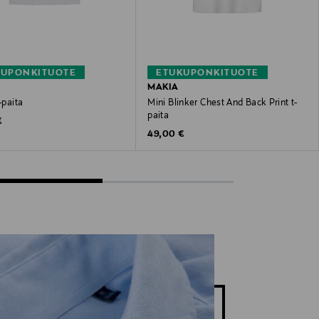
KUPONKITUOTE
ETUKUPONKITUOTE
MAKIA
-paita
Mini Blinker Chest And Back Print t-
paita
 Price
€
Original Price
49,00 €