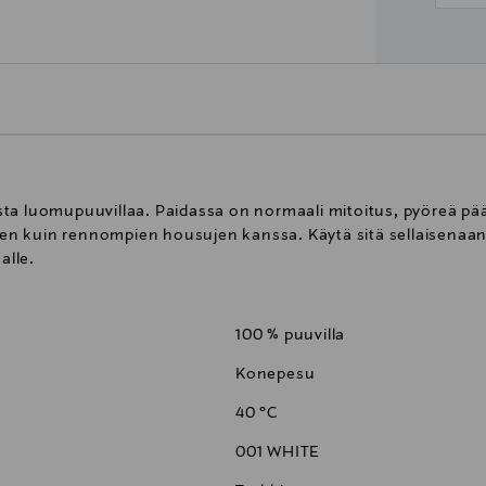
ta luomupuuvillaa. Paidassa on normaali mitoitus, pyöreä pään
ujen kuin rennompien housujen kanssa. Käytä sitä sellaisenaan l
alle.
100 % puuvilla
Konepesu
40 °C
001 WHITE