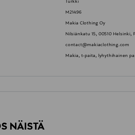
Turkki
M21496
Makia Clothing Oy
Nilsiänkatu 15, 00510 Helsinki, 
contact@makiaclothing.com
Makia, t-paita, lyhythihainen pai
0,00 €
inen tilaukseesi. Voit palauttaa tilaamasi tuotteen 30 vuorokauden ku
0,00 € – 4,90 €
rvitse ilmoittaa palautuksesta etukäteen.
ÖS NÄISTÄ
7,90 €–50,00 € kuljetusyhtiöstä ja 