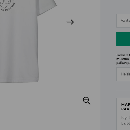
n
Vali
n
Tarkista
muuttua 
paikan p
Helsi
MAK
PAK
Nyt 
kaik