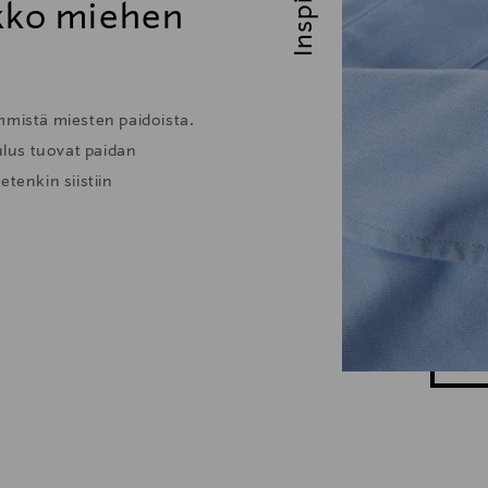
ikko miehen
mmistä miesten paidoista.
lus tuovat paidan
tenkin siistiin