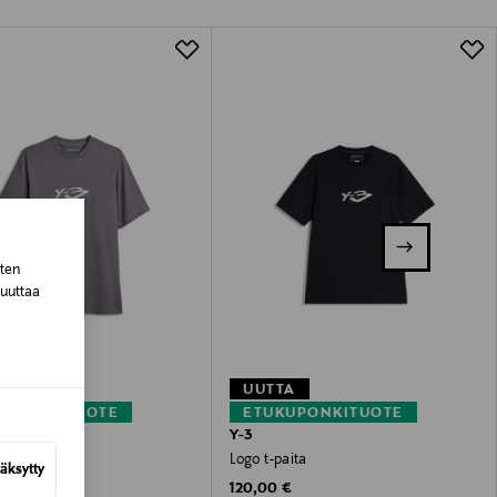
lla valittuun osoitteeseen.
sten
muuttaa
TA
UUTTA
KUPONKITUOTE
ETUKUPONKITUOTE
Y-3
aita
Logo t-paita
äksytty
 Price
Original Price
 €
120,00 €