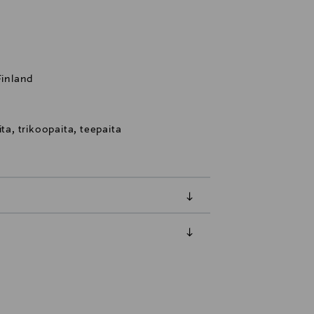
Finland
ta, trikoopaita, teepaita
luessa tuotteen vastaanottamisesta.
tuotteen koosta riippuen