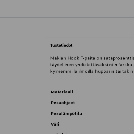
Tuotetiedot
Makian Hook T-paita on sataprosenttis
täydellinen yhdistettäväksi niin farkk
kylmemmillä ilmoilla hupparin tai takin 
Materiaali
Pesuohjeet
Pesulämpötila
Väri