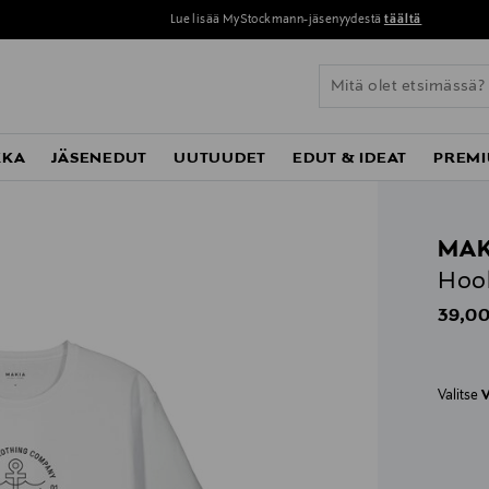
Lue lisää MyStockmann-jäsenyydestä
täältä
KKA
JÄSENEDUT
UUTUUDET
EDUT & IDEAT
PREMI
MAK
Hook
Origin
39,00
Valitse
V