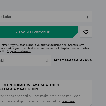
ull
tse koko
ull
LISÄÄ OSTOSKORIIN
 tuotteen myymäläsaatavuus ja varausmahdollisuus alta. Saatavuus voi
nopeastikin, joten tuotetiedoissa näyttämämme tieto pitää aina varmistaa
äällä.
Myymäläsaatavuus
MYYMÄLÄSAATAVUUS
nki
SUTON TOIMITUS TAVARATALOJEN
ETTIAUTOMAATTEIHIN
kannattaa shoppailla! Saat maksuttoman toimituksen
kien tavaratalojen pakettiautomaatteihin.
Lue lisää