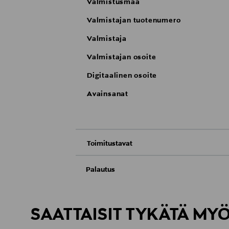
Valmistusmaa
Valmistajan tuotenumero
Valmistaja
Valmistajan osoite
Digitaalinen osoite
Avainsanat
Toimitustavat
Nouto tavaratalosta
Palautus
Meille on hyvin tärkeää, että olet tyytyvä
Toimitus automaattiin tai noutopisteeseen
Palauttaminen on maksutonta eikä sinun ta
SAATTAISIT TYKÄTÄ MY
LUE TARKEMMAT PALAUTUSOHJEET
Kotiinkuljetus