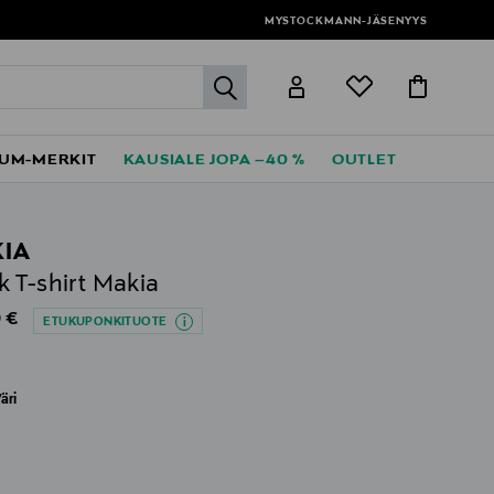
MYSTOCKMANN-JÄSENYYS
label.header.go
UM-MERKIT
KAUSIALE JOPA –40 %
OUTLET
IA
 T-shirt Makia
al Price
 €
ETUKUPONKITUOTE
äri