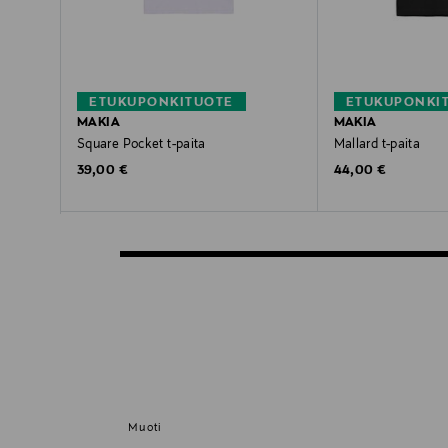
ETUKUPONKITUOTE
ETUKUPONKI
MAKIA
MAKIA
Square Pocket t-paita
Mallard t-paita
Original Price
Original Price
39,00 €
44,00 €
Muoti