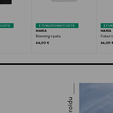
TUOTE
ETUKUPONKITUOTE
ETU
MAKIA
MAKIA
Blooming t-paita
Fiskari t
Original Price
Original
44,00 €
44,00 
Inspiroidu