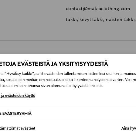
contact@makiaclothing.com
takki, kevyt takki, naisten takki
0,00 €
IETOJA EVÄSTEISTÄ JA YKSITYISYYDESTÄ
la “Hyväksy kaikki”, sallit evästeiden tallentamisen laitteellesi sisällön ja maino
inen tilaukseesi. Voit palauttaa tilaamasi tuotteen 30 vuorokauden ku
0,00 € – 4,90 €
tia, sosiaalisen median ominaisuuksia sekä liikenteen analysointia varten. Voit 
rvitse ilmoittaa palautuksesta etukäteen.
uksiasi milloin tahansa sivun alareunasta löytyvästä linkistä.
ÖS NÄISTÄ
7,90 €–50,00 € kuljetusyhtiöstä ja 
 ja evästeiden käyttö
Alk. 6,90 €, kun toimitus on saatavi
SE EVÄSTERYHMIÄ
ttämättömät evästeet
Aina hyv