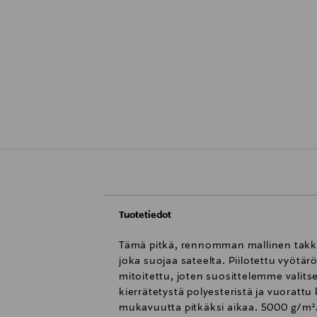
Tuotetiedot
Tämä pitkä, rennomman mallinen takki 
joka suojaa sateelta. Piilotettu vyöt
mitoitettu, joten suosittelemme valit
kierrätetystä polyesteristä ja vuorattu 
mukavuutta pitkäksi aikaa. 5000 g/m²