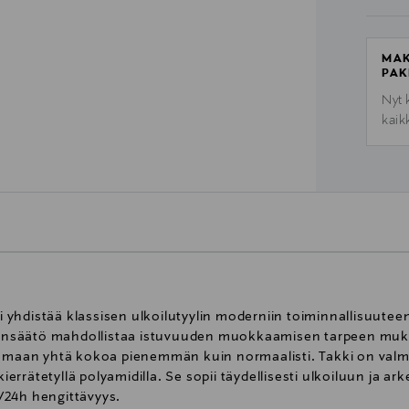
MAK
PAK
Nyt 
kaik
yhdistää klassisen ulkoilutyylin moderniin toiminnallisuuteen
ärönsäätö mahdollistaa istuvuuden muokkaamisen tarpeen mukaa
semaan yhtä kokoa pienemmän kuin normaalisti. Takki on valmi
kierrätetyllä polyamidilla. Se sopii täydellisesti ulkoiluun ja ar
/24h hengittävyys.