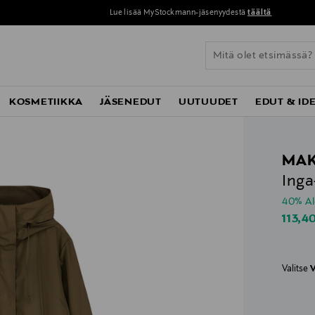
Lue lisää MyStockmann-jäsenyydestä
täältä
KOSMETIIKKA
JÄSENEDUT
UUTUUDET
EDUT & ID
MAK
Inga
40% A
Disco
113,4
Valitse
V