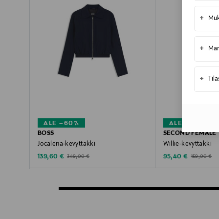
+
Muk
+
Mar
+
Til
ALE –60%
ALE –40%
BOSS
SECOND FEMALE
Jocalena-kevyttakki
Willie-kevyttakki
Discounted Price
Discounted Price
Original Price
Original Pric
139,60 €
95,40 €
349,00 €
159,00 €