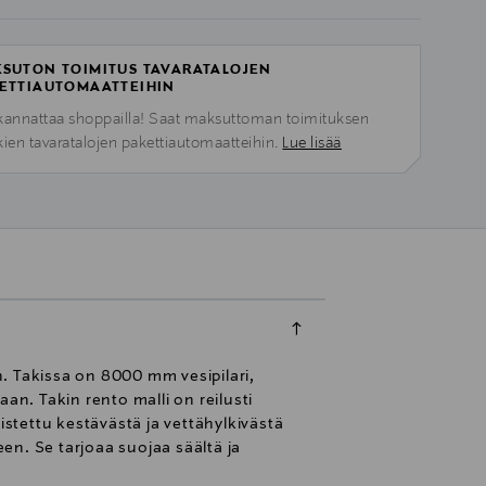
SUTON TOIMITUS TAVARATALOJEN
ETTIAUTOMAATTEIHIN
kannattaa shoppailla! Saat maksuttoman toimituksen
kien tavaratalojen pakettiautomaatteihin.
Lue lisää
. Takissa on 8000 mm vesipilari,
n. Takin rento malli on reilusti
stettu kestävästä ja vettähylkivästä
keen. Se tarjoaa suojaa säältä ja