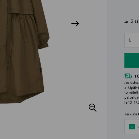
3 as
n
L
n
T
Jos ostos
arkipäiv
toimitett
palvelua
la 10–17
Tarkista
T