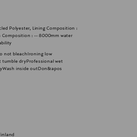
led Polyester, Lining Composition :
n Composition : -- 8000mm water
ility
o not bleachIroning low
 tumble dryProfessional wet
elyWash inside outDon&apos
Finland