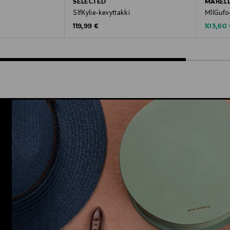
SELECTED
MAREL
SlfKylie-kevyttakki
MllGufo
Original Price
Discoun
e
119,99 €
103,60