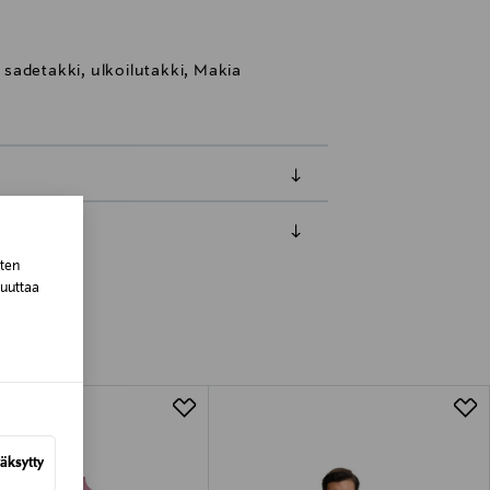
, sadetakki, ulkoilutakki, Makia
sten
luessa tuotteen vastaanottamisesta.
muuttaa
tuotteen koosta riippuen
lla valittuun osoitteeseen.
äksytty