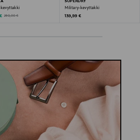
LA
SUPERDRY
-kevyttakki
Military-kevyttakki
ted Price
Original Price
Original Price
 €
139,99 €
260,00 €