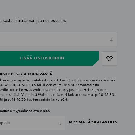
iakasta lisäsi tämän juuri ostoskoriin.
ull
ull
LISÄÄ OSTOSKORIIN
OIMITUS 3–7 ARKIPÄIVÄSSÄ
korissa on myös tavarataloista toimitettavia tuotteita, on toimitusaika 3–7
ää. WOLTILLA NOPEAMMIN! Voit valita Helsingin tavaratalosta
aville tuotteille myös Wolt-pikatoimituksen, jos tilaat Helsingin Wolt-
lueen sisällä. Voit tehdä Wolt-tilauksia verkkokaupassa ma–pe 10–18.30,
.30 ja su 12–16.30, tuotteen minimiarvo 40 €.
 tuotteen myymäläsaatavuus alta.
MYYMÄLÄSAATAVUUS
apiola