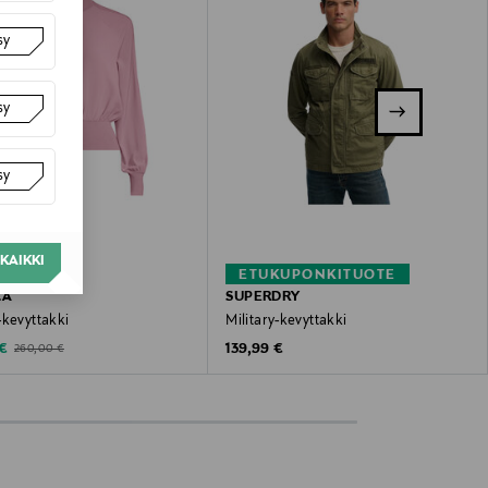
sy
sy
sy
KAIKKI
–60%
ETUKUPONKITUOTE
LA
SUPERDRY
-kevyttakki
Military-kevyttakki
ted Price
Original Price
Original Price
 €
139,99 €
260,00 €