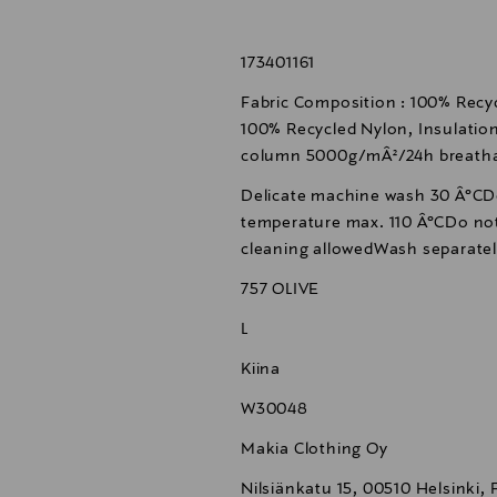
173401161
Fabric Composition : 100% Recyc
100% Recycled Nylon, Insulatio
column 5000g/mÂ²/24h breathab
Delicate machine wash 30 Â°CD
temperature max. 110 Â°CDo not
cleaning allowedWash separat
757 OLIVE
L
Kiina
W30048
Makia Clothing Oy
Nilsiänkatu 15, 00510 Helsinki, 