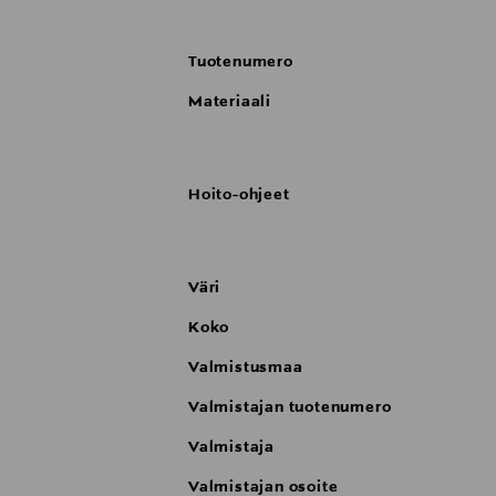
Tuotenumero
Materiaali
Hoito-ohjeet
Väri
Koko
Valmistusmaa
Valmistajan tuotenumero
Valmistaja
Valmistajan osoite