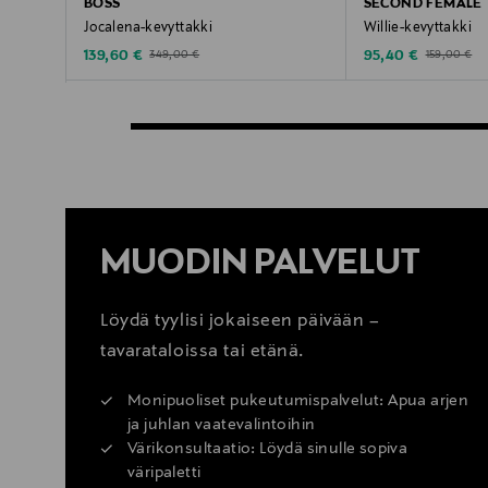
BOSS
SECOND FEMALE
Jocalena-kevyttakki
Willie-kevyttakki
Discounted Price
Discounted Price
Original Price
Original Pric
139,60 €
95,40 €
349,00 €
159,00 €
MUODIN PALVELUT
Löydä tyylisi jokaiseen päivään –
tavarataloissa tai etänä.
Monipuoliset pukeutumispalvelut: Apua arjen
ja juhlan vaatevalintoihin
Värikonsultaatio: Löydä sinulle sopiva
väripaletti