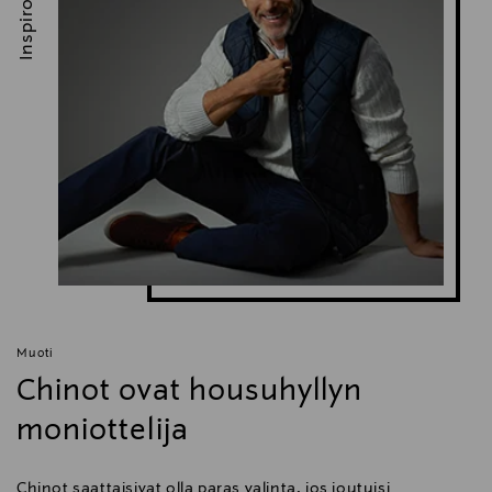
Inspiroidu
Muoti
Chinot ovat housuhyllyn
moniottelija
Chinot saattaisivat olla paras valinta, jos joutuisi