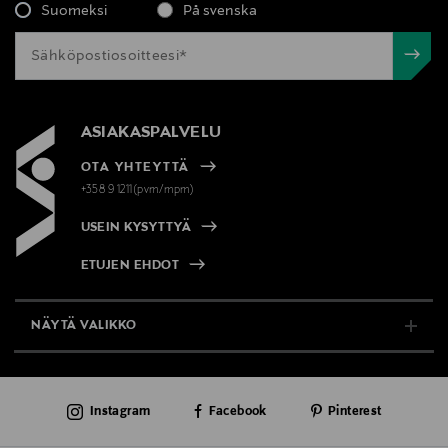
Suomeksi
På svenska
ASIAKASPALVELU
OTA YHTEYTTÄ
+358 9 1211(pvm/mpm)
USEIN KYSYTTYÄ
ETUJEN EHDOT
NÄYTÄ VALIKKO
TUKI & INFO
Instagram
Facebook
Pinterest
AJANKOHTAISTA