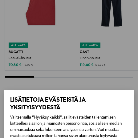
rumpukuivausta. Kemiallinen pesu sallittu.
Pesuohjeet
Konepesu
ALE –41%
ALE –40%
Pesulämpötila
BUGATTI
GANT
30 °C
Casual-housut
Linen-housut
Discounted Price
Discounted Price
Original Price
Original Price
70,80 €
119,40 €
119,00 €
199,90 €
Väri
999 BLACK
Valmistusmaa
LISÄTIETOJA EVÄSTEISTÄ JA
LISÄÄ KIINNOSTAVIA
YKSITYISYYDESTÄ
Turkki
TUOTTEITA
Valitsemalla “Hyväksy kaikki”, sallit evästeiden tallentamisen
Valmistajan tuotenumero
laitteellesi sisällön ja mainosten personointia, sosiaalisen median
ominaisuuksia sekä liikenteen analysointia varten. Voit muuttaa
M70015
evästeasetuksiasi milloin tahansa sivun alareunasta löytyvästä