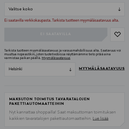
null
null
Ei saatavilla verkkokaupasta. Tarkista tuotteen myymäläsaatavuus alta.
EI SAATAVILLA
Tarkista tuotteen myymäläsaatavuus ja varausmahdollisuus alta. Saatavuus voi
muuttua nopeastikin, joten tuotetiedoissa näyttämämme tieto pitää aina
varmistaa paikan päällä.
Myymäläsaatavuus
MYYMÄLÄSAATAVUUS
Helsinki
MAKSUTON TOIMITUS TAVARATALOJEN
PAKETTIAUTOMAATTEIHIN
Nyt kannattaa shoppailla! Saat maksuttoman toimituksen
kaikkien tavaratalojen pakettiautomaatteihin.
Lue lisää