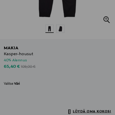
MAKIA
Kasper-housut
40% Alennus
Original Price
Discounted Price
65,40 €
109,00 €
Valitse
Väri
LÖYDÄ OMA KOKOSI