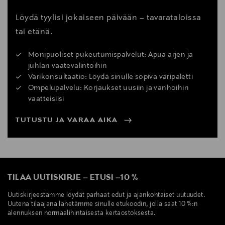
Löydä tyylisi jokaiseen päivään – tavarataloissa
tai etänä.
Monipuoliset pukeutumispalvelut: Apua arjen ja
juhlan vaatevalintoihin
Värikonsultaatio: Löydä sinulle sopiva väripaletti
Ompelupalvelu: Korjaukset uusiin ja vanhoihin
vaatteisiisi
TUTUSTU JA VARAA AIKA
TILAA UUTISKIRJE
–
ETUSI
–
10 %
Uutiskirjeestämme löydät parhaat edut ja ajankohtaiset uutuudet.
Uutena tilaajana lähetämme sinulle etukoodin, jolla saat 10 %:n
alennuksen normaalihintaisesta kertaostoksesta.