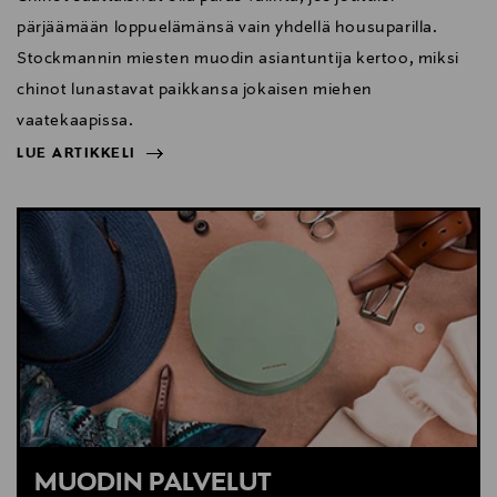
pärjäämään loppuelämänsä vain yhdellä housuparilla.
Stockmannin miesten muodin asiantuntija kertoo, miksi
chinot lunastavat paikkansa jokaisen miehen
vaatekaapissa.
LUE ARTIKKELI
NÄYTÄ VÄHEMMÄN
LUE ARTIKKELI
MUODIN PALVELUT