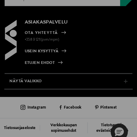
ASIAKASPALVELU
OTA YHTEYTTÄ
+358 9 1211(pvm/mpm)
USEIN KYSYTTYÄ
ETUJEN EHDOT
NÄYTÄ VALIKKO
TUKI & INFO
Instagram
Facebook
Pinterest
AJANKOHTAISTA
PALVELUT
Verkkokaupan
Tietoturva ja
Tietosuojaseloste
sopimusehdot
evästeiden käyttö