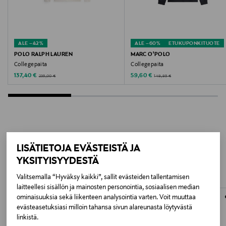
Valmistajan tuotenumero
M41321
ALE –42%
ALE –60%
ETUKUPONKITUOTE
Valmistaja
POLO RALPH LAUREN
MARC O'POLO
Collegepaita
Collegepaita
Makia Clothing Oy
Discounted Price
Discounted Price
Original Price
Original Price
137,40 €
59,60 €
235,00 €
149,95 €
Valmistajan osoite
Nilsiänkatu 15, 00510 Helsinki, Finland
Digitaalinen osoite
LISÄÄ KIINNOSTAVIA
LISÄTIETOJA EVÄSTEISTÄ JA
contact@makiaclothing.com
YKSITYISYYDESTÄ
TUOTTEITA
Avainsanat
Valitsemalla “Hyväksy kaikki”, sallit evästeiden tallentamisen
laitteellesi sisällön ja mainosten personointia, sosiaalisen median
Makia, collegepaita, luomupuuvilla, paita, printtipaita,
ominaisuuksia sekä liikenteen analysointia varten. Voit muuttaa
kekkospaita
evästeasetuksiasi milloin tahansa sivun alareunasta löytyvästä
linkistä.