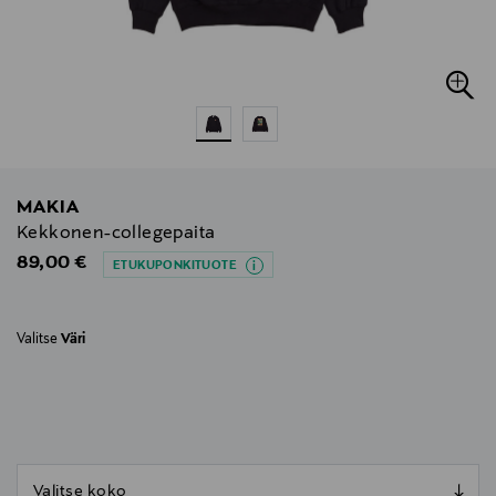
MAKIA
Kekkonen-collegepaita
Original Price
89,00 €
ETUKUPONKITUOTE
Valitse
Väri
null