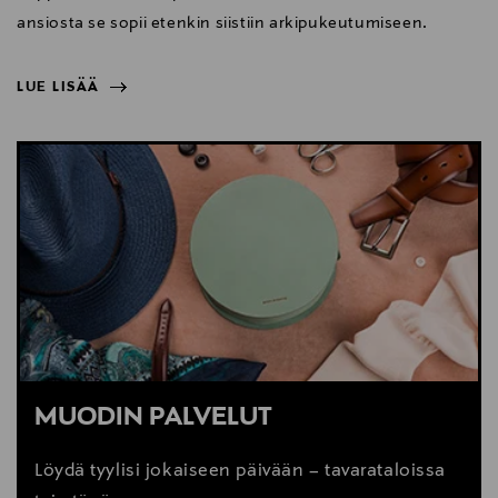
ansiosta se sopii etenkin siistiin arkipukeutumiseen.
LUE LISÄÄ
NÄYTÄ VÄHEMMÄN
LUE LISÄÄ
MUODIN PALVELUT
Löydä tyylisi jokaiseen päivään – tavarataloissa