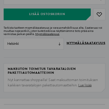
null
LISÄÄ OSTOSKORIIN
Tarkista tuotteen myymäläsaatavuus ja varausmahdollisuus alta. Saatavuus voi
muuttua nopeastikin, joten tuotetiedoissa näyttämämme tieto pitää aina
varmistaa paikan päällä.
Myymäläsaatavuus
MYYMÄLÄSAATAVUUS
Helsinki
MAKSUTON TOIMITUS TAVARATALOJEN
PAKETTIAUTOMAATTEIHIN
Nyt kannattaa shoppailla! Saat maksuttoman toimituksen
kaikkien tavaratalojen pakettiautomaatteihin.
Lue lisää