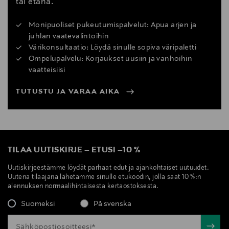
tai etänä.
Monipuoliset pukeutumispalvelut: Apua arjen ja
juhlan vaatevalintoihin
Värikonsultaatio: Löydä sinulle sopiva väripaletti
Ompelupalvelu: Korjaukset uusiin ja vanhoihin
vaatteisiisi
TUTUSTU JA VARAA AIKA
TILAA UUTISKIRJE
–
ETUSI
–
10 %
Uutiskirjeestämme löydät parhaat edut ja ajankohtaiset uutuudet.
Uutena tilaajana lähetämme sinulle etukoodin, jolla saat 10 %:n
alennuksen normaalihintaisesta kertaostoksesta.
Suomeksi
På svenska