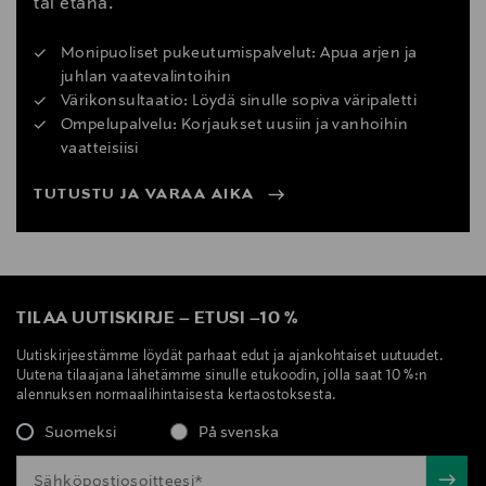
tai etänä.
Monipuoliset pukeutumispalvelut: Apua arjen ja
juhlan vaatevalintoihin
Värikonsultaatio: Löydä sinulle sopiva väripaletti
Ompelupalvelu: Korjaukset uusiin ja vanhoihin
vaatteisiisi
TUTUSTU JA VARAA AIKA
TILAA UUTISKIRJE
–
ETUSI
–
10 %
Uutiskirjeestämme löydät parhaat edut ja ajankohtaiset uutuudet.
Uutena tilaajana lähetämme sinulle etukoodin, jolla saat 10 %:n
alennuksen normaalihintaisesta kertaostoksesta.
Suomeksi
På svenska