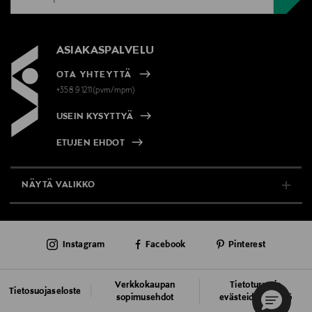
ASIAKASPALVELU
OTA YHTEYTTÄ
+358 9 1211(pvm/mpm)
USEIN KYSYTTYÄ
ETUJEN EHDOT
NÄYTÄ VALIKKO
TUKI & INFO
Instagram
Facebook
Pinterest
AJANKOHTAISTA
PALVELUT
Verkkokaupan
Tietoturva ja
Tietosuojaseloste
sopimusehdot
evästeiden käyttö