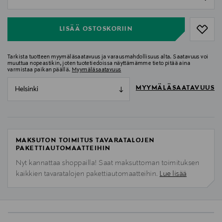
null
LISÄÄ OSTOSKORIIN
Tarkista tuotteen myymäläsaatavuus ja varausmahdollisuus alta. Saatavuus voi
muuttua nopeastikin, joten tuotetiedoissa näyttämämme tieto pitää aina
varmistaa paikan päällä.
Myymäläsaatavuus
MYYMÄLÄSAATAVUUS
Helsinki
MAKSUTON TOIMITUS TAVARATALOJEN
PAKETTIAUTOMAATTEIHIN
Nyt kannattaa shoppailla! Saat maksuttoman toimituksen
kaikkien tavaratalojen pakettiautomaatteihin.
Lue lisää