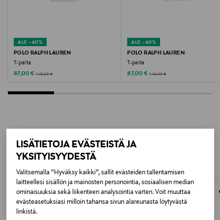
001 WHITE
Valmistusmaa
ALE –40%
ALE –40%
Turkki
POLO RALPH LAUREN
POLO RALPH LAUREN
T-paita
T-paita
Valmistajan tuotenumero
Discounted Price
Discounted Price
Original Price
Original Price
87,00 €
87,00 €
145,00 €
145,00 €
M21545
Valmistaja
Makia Clothing Oy
LISÄÄ KIINNOSTAVIA
LISÄTIETOJA EVÄSTEISTÄ JA
Valmistajan osoite
YKSITYISYYDESTÄ
TUOTTEITA
Nilsiänkatu 15, 00510 Helsinki, Finland
Valitsemalla “Hyväksy kaikki”, sallit evästeiden tallentamisen
laitteellesi sisällön ja mainosten personointia, sosiaalisen median
ominaisuuksia sekä liikenteen analysointia varten. Voit muuttaa
Digitaalinen osoite
evästeasetuksiasi milloin tahansa sivun alareunasta löytyvästä
contact@makiaclothing.com
linkistä.