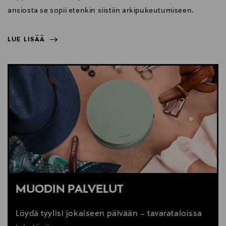
ansiosta se sopii etenkin siistiin arkipukeutumiseen.
LUE LISÄÄ
NÄYTÄ VÄHEMMÄN
LUE LISÄÄ
MUODIN PALVELUT
Löydä tyylisi jokaiseen päivään – tavarataloissa