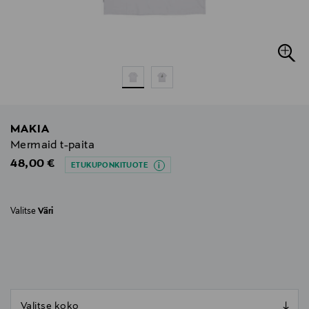
MAKIA
Mermaid t-paita
Original Price
48,00 €
ETUKUPONKITUOTE
Valitse
Väri
null