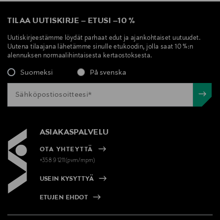
TILAA UUTISKIRJE
–
ETUSI
–
10 %
Uutiskirjeestämme löydät parhaat edut ja ajankohtaiset uutuudet.
Uutena tilaajana lähetämme sinulle etukoodin, jolla saat 10 %:n
alennuksen normaalihintaisesta kertaostoksesta.
Suomeksi
På svenska
ASIAKASPALVELU
OTA YHTEYTTÄ
+358 9 1211(pvm/mpm)
USEIN KYSYTTYÄ
ETUJEN EHDOT