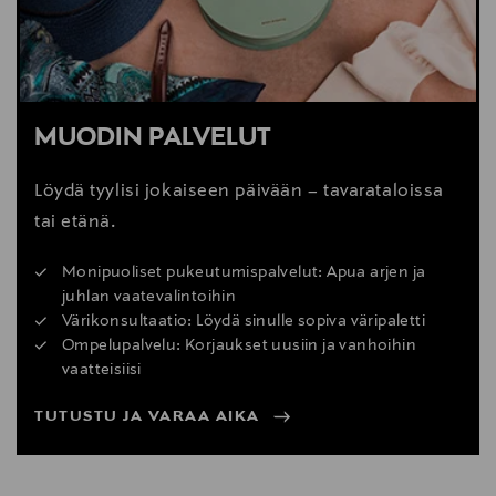
MUODIN PALVELUT
Löydä tyylisi jokaiseen päivään – tavarataloissa
tai etänä.
Monipuoliset pukeutumispalvelut: Apua arjen ja
juhlan vaatevalintoihin
Värikonsultaatio: Löydä sinulle sopiva väripaletti
Ompelupalvelu: Korjaukset uusiin ja vanhoihin
vaatteisiisi
TUTUSTU JA VARAA AIKA