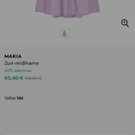
MAKIA
Zuri-midihame
40% Alennus
Original Price
Discounted Price
65,40 €
109,00 €
Valitse
Väri