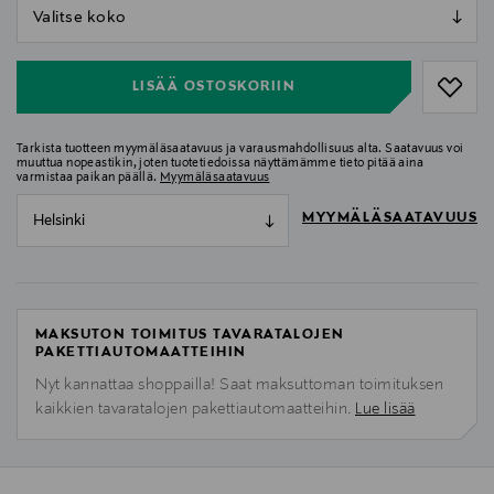
null
null
LISÄÄ OSTOSKORIIN
Tarkista tuotteen myymäläsaatavuus ja varausmahdollisuus alta. Saatavuus voi
muuttua nopeastikin, joten tuotetiedoissa näyttämämme tieto pitää aina
varmistaa paikan päällä.
Myymäläsaatavuus
MYYMÄLÄSAATAVUUS
Helsinki
MAKSUTON TOIMITUS TAVARATALOJEN
PAKETTIAUTOMAATTEIHIN
Nyt kannattaa shoppailla! Saat maksuttoman toimituksen
kaikkien tavaratalojen pakettiautomaatteihin.
Lue lisää