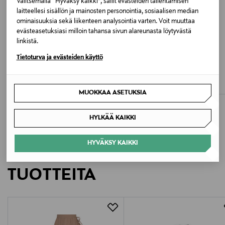
Valitsemalla “Hyväksy kaikki”, sallit evästeiden tallentamisen
käännettynä. Tasokuivaus. Voi kutistua max. 8 %.
laitteellesi sisällön ja mainosten personointia, sosiaalisen median
Muotoile kosteana.
ominaisuuksia sekä liikenteen analysointia varten. Voit muuttaa
evästeasetuksiasi milloin tahansa sivun alareunasta löytyvästä
Väri
linkistä.
ETUKUPONKITUOTE
ETUKUPONKITUOTE
520 PURPLE
Tietoturva ja evästeiden käyttö
VILA
NOOM
ViNitban-midihame
Hope-midihame
Valmistusmaa
Original Price
Original Price
39,99 €
59,90 €
MUOKKAA ASETUKSIA
Turkki
HYLKÄÄ KAIKKI
Valmistajan tuotenumero
W71032
HYVÄKSY KAIKKI
LISÄÄ KIINNOSTAVIA
Valmistaja
TUOTTEITA
Makia Clothing Oy
Valmistajan osoite
Nilsiänkatu 15, 00510 Helsinki, Finland