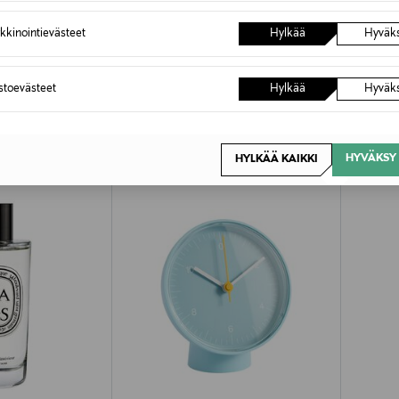
kkinointievästeet
Hylkää
Hyväk
OTTEITA
astoevästeet
Hylkää
Hyväk
HYVÄKSY 
HYLKÄÄ KAIKKI