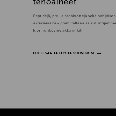
tehoaineet
Peptidejä, pre- ja probiootteja sekä pohjoise
aktiiviaineita – poimi talteen asiantuntijamm
luonnonkosmetiikkavinkit!
LUE LISÄÄ JA LÖYDÄ SUOSIKKISI
LUE LISÄÄ JA LÖYDÄ SUOSIKKISI