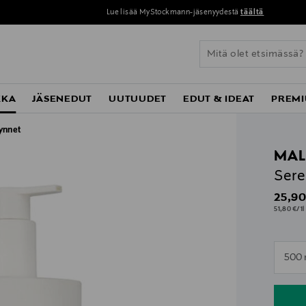
Lue lisää MyStockmann-jäsenyydestä
täältä
KKA
JÄSENEDUT
UUTUUDET
EDUT & IDEAT
PREMI
ynnet
MAL
Sere
Origin
25,90
51,80 €/1l
n
500 
n