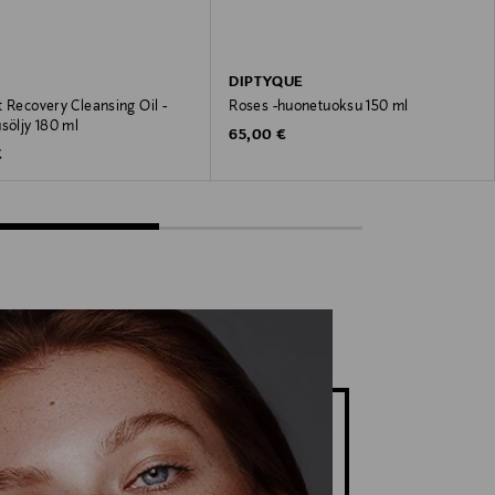
DIPTYQUE
 Recovery Cleansing Oil -
Roses -huonetuoksu 150 ml
söljy 180 ml
Original Price
65,00 €
 Price
€