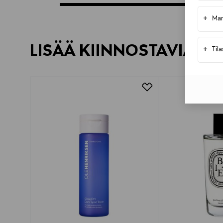
+
Mar
LISÄÄ KIINNOSTAVIA TU
+
Til