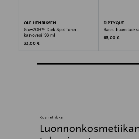
OLE HENRIKSEN
DIPTYQUE
Glow2OH™ Dark Spot Toner -
Baies -huonetuoks
kasvovesi 198 ml
Original Price
65,00 €
Original Price
33,00 €
Kosmetiikka
Luonnonkosmetiikan