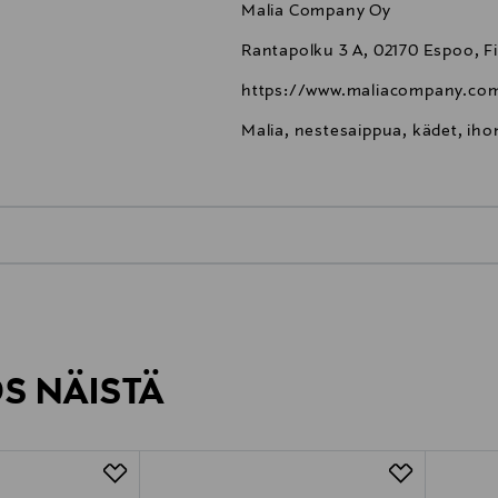
Malia Company Oy
Rantapolku 3 A, 02170 Espoo, F
https://www.maliacompany.com
Malia, nestesaippua, kädet, iho
0,00 €
inen tilaukseesi. Voit palauttaa tilaamasi tuotteen 30 vuorokauden ku
0,00 € – 4,90 €
lee palauttaa avaamattomissa alkuperäispakkauksissaan ja palautetta
ÖS NÄISTÄ
7,90 €–50,00 € kuljetusyhtiöstä ja 
Alk. 6,90 €, kun toimitus on saatavi