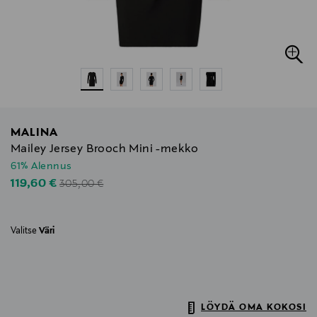
MALINA
Mailey Jersey Brooch Mini -mekko
61% Alennus
Original Price
Discounted Price
119,60 €
305,00 €
Valitse
Väri
LÖYDÄ OMA KOKOSI