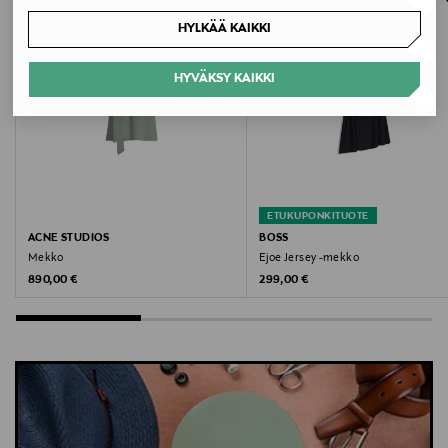
osoitteeseen.
70 % viskoosi, 30 % polyamidi
HYLKÄÄ KAIKKI
Hoito-ohjeet
HYVÄKSY KAIKKI
Noudata tuotteen hoito- ja pesuohjeistuksia
huolellisesti.
Väri
BLACK
ETUKUPONKITUOTE
ACNE STUDIOS
BOSS
Koko
Mekko
Ejoe Jersey -mekko
Original Price
Original Price
890,00 €
299,00 €
XS
Valmistusmaa
Kiina
Valmistajan tuotenumero