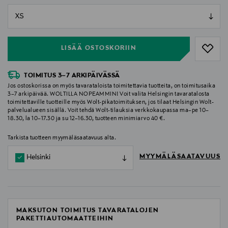
null
null
LISÄÄ OSTOSKORIIN
TOIMITUS 3–7 ARKIPÄIVÄSSÄ
Jos ostoskorissa on myös tavarataloista toimitettavia tuotteita, on toimitusaika
3–7 arkipäivää. WOLTILLA NOPEAMMIN! Voit valita Helsingin tavaratalosta
toimitettaville tuotteille myös Wolt-pikatoimituksen, jos tilaat Helsingin Wolt-
palvelualueen sisällä. Voit tehdä Wolt-tilauksia verkkokaupassa ma–pe 10–
18.30, la 10–17.30 ja su 12–16.30, tuotteen minimiarvo 40 €.
Tarkista tuotteen myymäläsaatavuus alta.
MYYMÄLÄSAATAVUUS
Helsinki
MAKSUTON TOIMITUS TAVARATALOJEN
PAKETTIAUTOMAATTEIHIN