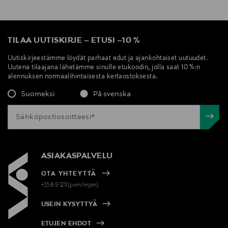
TILAA UUTISKIRJE
–
ETUSI
–
10 %
Uutiskirjeestämme löydät parhaat edut ja ajankohtaiset uutuudet.
Uutena tilaajana lähetämme sinulle etukoodin, jolla saat 10 %:n
alennuksen normaalihintaisesta kertaostoksesta.
Suomeksi
På svenska
ASIAKASPALVELU
OTA YHTEYTTÄ
+358 9 1211(pvm/mpm)
USEIN KYSYTTYÄ
ETUJEN EHDOT