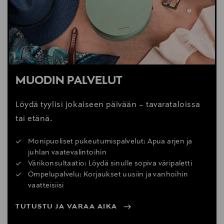
12248566
Valmistaja
By Malina AB
Valmistajan osoite
MUODIN PALVELUT
Birger Jarlsgatan 58, 114 34 Stockholm, Sweden
Löydä tyylisi jokaiseen päivään – tavarataloissa
Digitaalinen osoite
tai etänä.
info@bymalina.com
Monipuoliset pukeutumispalvelut: Apua arjen ja
Avainsanat
juhlan vaatevalintoihin
Värikonsultaatio: Löydä sinulle sopiva väripaletti
Malina, neulemekko, juhlamekko, minimekko,
Ompelupalvelu: Korjaukset uusiin ja vanhoihin
lyhythihainen mekko, mekko
vaatteisiisi
TUTUSTU JA VARAA AIKA